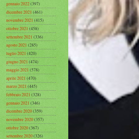
gennaio 2022
(397)
dicembre 2021
(461)
novembre 2021
(415)
ottobre 2021
(458)
settembre 2021
(336)
agosto 2021
(285)
luglio 2021
(420)
giugno 2021
(474)
maggio 2021
(578)
aprile 2021
(470)
marzo 2021
(445)
febbraio 2021
(328)
gennaio 2021
(346)
dicembre 2020
(359)
novembre 2020
(357)
ottobre 2020
(367)
settembre 2020
(326)