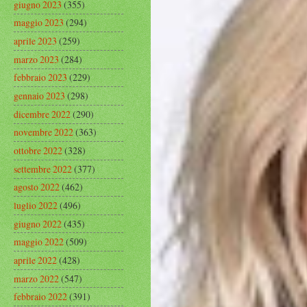
giugno 2023
(355)
maggio 2023
(294)
aprile 2023
(259)
marzo 2023
(284)
febbraio 2023
(229)
gennaio 2023
(298)
dicembre 2022
(290)
novembre 2022
(363)
ottobre 2022
(328)
settembre 2022
(377)
agosto 2022
(462)
luglio 2022
(496)
giugno 2022
(435)
maggio 2022
(509)
aprile 2022
(428)
marzo 2022
(547)
febbraio 2022
(391)