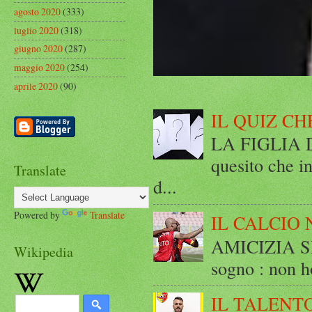
agosto 2020
(333)
luglio 2020
(318)
giugno 2020
(287)
maggio 2020
(254)
aprile 2020
(90)
IL QUIZ CH
LA FIGLIA DI
quesito che in
Translate
d...
Powered by
Translate
IL CALCIO 
AMICIZIA SE
Wikipedia
sogno : non ho
IL TALENT