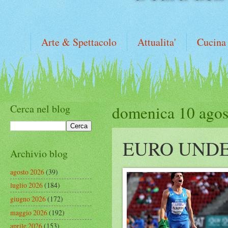
Arte & Spettacolo
Attualita'
Cucina
Cerca nel blog
domenica 10 agos
EURO UNDER
Archivio blog
agosto 2026
(39)
luglio 2026
(184)
giugno 2026
(172)
maggio 2026
(192)
aprile 2026
(153)