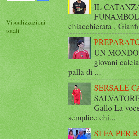
IL CATANZ
FUNAMBOLICO
Visualizzazioni
chiacchierata , Gianf
totali
PREPARATO
UN MONDO A 
giovani calci
palla di ...
SERSALE C
SALVATORE 
Gallo La voce
semplice chi...
SI FA PER 