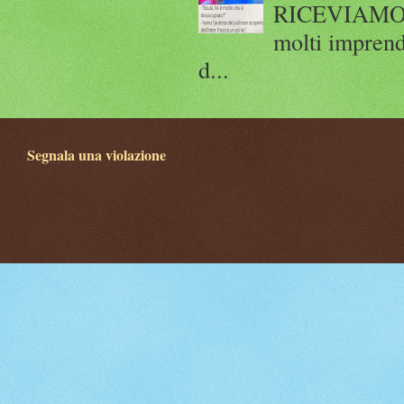
RICEVIAMO E
molti imprend
d...
Segnala una violazione