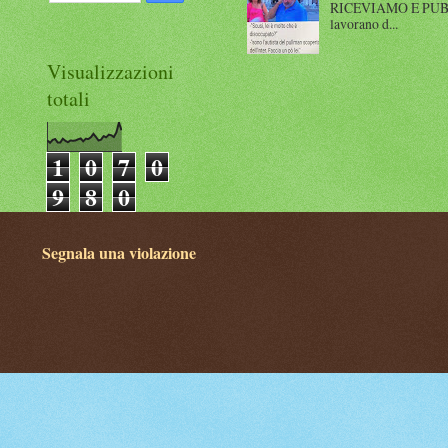
RICEVIAMO E PUBBLIC
lavorano d...
Visualizzazioni
totali
1
0
7
0
9
8
0
Segnala una violazione