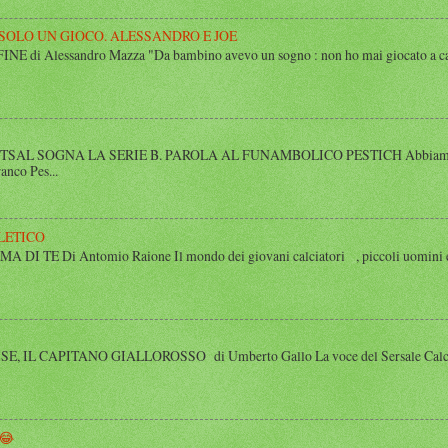
 SOLO UN GIOCO. ALESSANDRO E JOE
di Alessandro Mazza "Da bambino avevo un sogno : non ho mai giocato a calcio 
SAL SOGNA LA SERIE B. PAROLA AL FUNAMBOLICO PESTICH Abbiamo inco
anco Pes...
LETICO
 TE Di Antomio Raione Il mondo dei giovani calciatori , piccoli uomini e
 IL CAPITANO GIALLOROSSO di Umberto Gallo La voce del Sersale Calcio, il
😂