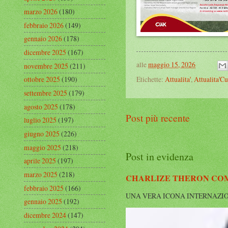
marzo 2026
(180)
febbraio 2026
(149)
gennaio 2026
(178)
dicembre 2025
(167)
alle
maggio 15, 2026
novembre 2025
(211)
Etichette:
Attualita'
,
Attualita'Cu
ottobre 2025
(190)
settembre 2025
(179)
agosto 2025
(178)
Post più recente
luglio 2025
(197)
giugno 2025
(226)
maggio 2025
(218)
Post in evidenza
aprile 2025
(197)
marzo 2025
(218)
CHARLIZE THERON COMP
febbraio 2025
(166)
UNA VERA ICONA INTERNAZIONALE Cha
gennaio 2025
(192)
dicembre 2024
(147)