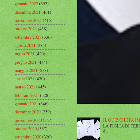
gennaio 2022
(397)
dicembre 2021
(461)
novembre 2021
(415)
ottobre 2021
(458)
settembre 2021
(336)
agosto 2021
(285)
luglio 2021
(420)
giugno 2021
(474)
maggio 2021
(578)
aprile 2021
(470)
marzo 2021
(445)
febbraio 2021
(328)
gennaio 2021
(346)
dicembre 2020
(359)
IL QUIZ CHE FA I
novembre 2020
(357)
LA FIGLIA DI TERESA I
ottobre 2020
(367)
d...
settembre 2020
(326)