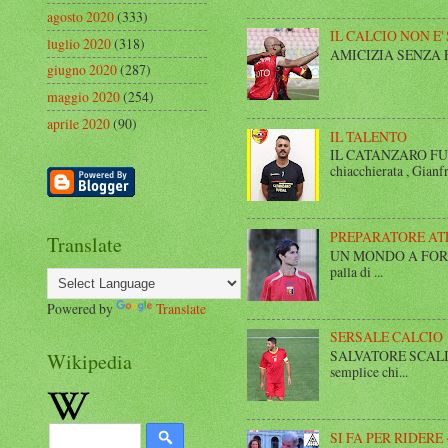
agosto 2020
(333)
IL CALCIO NON E'
luglio 2020
(318)
AMICIZIA SENZA FINE 
giugno 2020
(287)
maggio 2020
(254)
aprile 2020
(90)
IL TALENTO
IL CATANZARO FUT
chiacchierata , Gianfr
PREPARATORE AT
Translate
UN MONDO A FORMA DI
palla di ...
Powered by
Translate
SERSALE CALCIO
SALVATORE SCALISE,
Wikipedia
semplice chi...
SI FA PER RIDERE 