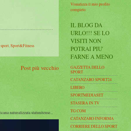
Visualizza il mio profilo
completo
IL BLOG DA
URLO!!! SE LO
VISITI NON
,
sport
,
Sport&Fitness
POTRAI PIU'
FARNE A MENO
Post più vecchio
GAZZETTA DELLO
SPORT
CATANZARO SPORT24
LIBERO
SPORTMEDIASET
STASERA IN TV
TG COM
a naturalizzata statunitense...
CATANZARO INFORMA
CORRIERE DELLO SPORT