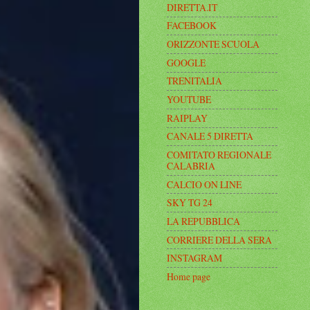
DIRETTA.IT
FACEBOOK
ORIZZONTE SCUOLA
GOOGLE
TRENITALIA
YOUTUBE
RAIPLAY
CANALE 5 DIRETTA
COMITATO REGIONALE
CALABRIA
CALCIO ON LINE
SKY TG 24
LA REPUBBLICA
CORRIERE DELLA SERA
INSTAGRAM
Home page