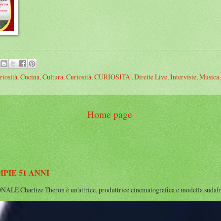
riosità
,
Cucina
,
Cultura
,
Curiosità
,
CURIOSITA'
,
Dirette Live
,
Interviste
,
Musica
Home page
IE 51 ANNI
rlize Theron è un'attrice, produttrice cinematografica e modella sudafrican