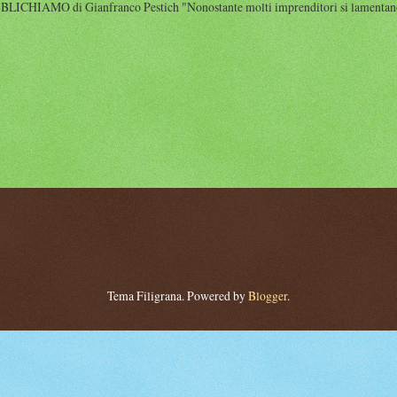
HIAMO di Gianfranco Pestich "Nonostante molti imprenditori si lamentano 
Tema Filigrana. Powered by
Blogger
.