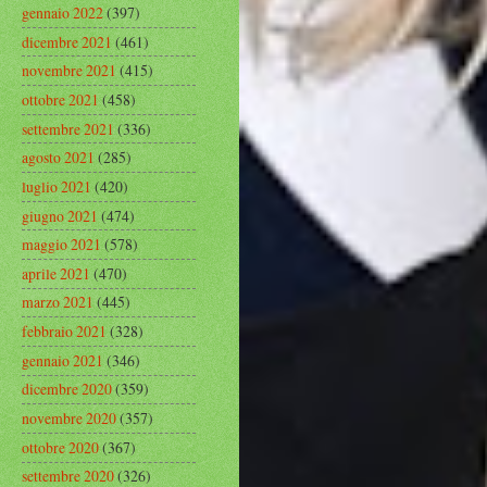
gennaio 2022
(397)
dicembre 2021
(461)
novembre 2021
(415)
ottobre 2021
(458)
settembre 2021
(336)
agosto 2021
(285)
luglio 2021
(420)
giugno 2021
(474)
maggio 2021
(578)
aprile 2021
(470)
marzo 2021
(445)
febbraio 2021
(328)
gennaio 2021
(346)
dicembre 2020
(359)
novembre 2020
(357)
ottobre 2020
(367)
settembre 2020
(326)