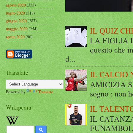
agosto 2020
(333)
luglio 2020
(318)
giugno 2020
(287)
IL QUIZ CH
maggio 2020
(254)
aprile 2020
(90)
LA FIGLIA DI
quesito che in
d...
Translate
IL CALCIO 
AMICIZIA SE
sogno : non ho
Powered by
Translate
Wikipedia
IL TALENT
IL CATANZ
FUNAMBOLICO