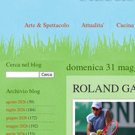
Arte & Spettacolo
Attualita'
Cucina
Cerca nel blog
domenica 31 mag
ROLAND GA
Archivio blog
agosto 2026
(39)
luglio 2026
(184)
giugno 2026
(172)
maggio 2026
(192)
aprile 2026
(153)