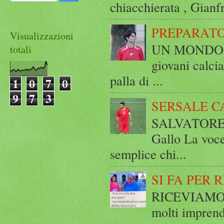
chiacchierata , Gianf
PREPARATO
Visualizzazioni
UN MONDO A 
totali
giovani calci
palla di ...
1
0
7
0
9
7
3
SERSALE C
SALVATORE 
Gallo La voce
semplice chi...
SI FA PER 
RICEVIAMO E
molti imprend