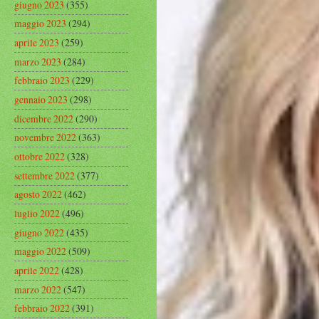
giugno 2023
(355)
maggio 2023
(294)
aprile 2023
(259)
marzo 2023
(284)
febbraio 2023
(229)
gennaio 2023
(298)
dicembre 2022
(290)
novembre 2022
(363)
ottobre 2022
(328)
settembre 2022
(377)
agosto 2022
(462)
luglio 2022
(496)
giugno 2022
(435)
maggio 2022
(509)
aprile 2022
(428)
marzo 2022
(547)
febbraio 2022
(391)