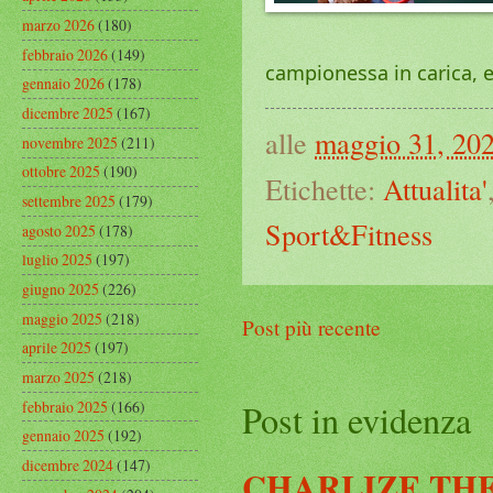
marzo 2026
(180)
febbraio 2026
(149)
campionessa in carica, 
gennaio 2026
(178)
dicembre 2025
(167)
alle
maggio 31, 20
novembre 2025
(211)
ottobre 2025
(190)
Etichette:
Attualita'
settembre 2025
(179)
Sport&Fitness
agosto 2025
(178)
luglio 2025
(197)
giugno 2025
(226)
maggio 2025
(218)
Post più recente
aprile 2025
(197)
marzo 2025
(218)
febbraio 2025
(166)
Post in evidenza
gennaio 2025
(192)
dicembre 2024
(147)
CHARLIZE THE