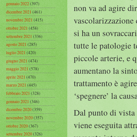
gennaio 2022
(397)
non va ad agire dir
dicembre 2021
(461)
vascolarizzazione 
novembre 2021
(415)
ottobre 2021
(458)
si ha un sovraccari
settembre 2021
(336)
tutte le patologie 
agosto 2021
(285)
luglio 2021
(420)
piccole arterie, e 
giugno 2021
(474)
aumentano la sinto
maggio 2021
(578)
aprile 2021
(470)
trattamento è agire
marzo 2021
(445)
‘spegnere’ la causa
febbraio 2021
(328)
gennaio 2021
(346)
dicembre 2020
(359)
Dal punto di vista 
novembre 2020
(357)
viene eseguita attr
ottobre 2020
(367)
settembre 2020
(326)