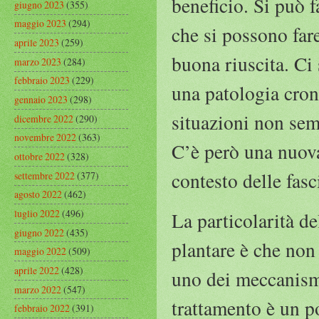
beneficio. Si può f
giugno 2023
(355)
maggio 2023
(294)
che si possono far
aprile 2023
(259)
buona riuscita. Ci 
marzo 2023
(284)
febbraio 2023
(229)
una patologia cron
gennaio 2023
(298)
situazioni non semp
dicembre 2022
(290)
novembre 2022
(363)
C’è però una nuova
ottobre 2022
(328)
contesto delle fasc
settembre 2022
(377)
agosto 2022
(462)
luglio 2022
(496)
La particolarità de
giugno 2022
(435)
plantare è che non 
maggio 2022
(509)
aprile 2022
(428)
uno dei meccanismi
marzo 2022
(547)
trattamento è un po
febbraio 2022
(391)