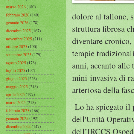
marzo 2026
(180)
dolore al tallone, 
febbraio 2026
(149)
gennaio 2026
(178)
struttura fibrosa 
dicembre 2025
(167)
diventare cronico, 
novembre 2025
(211)
ottobre 2025
(190)
terapie tradizional
settembre 2025
(179)
agosto 2025
(178)
anni, accanto alle 
luglio 2025
(197)
mini-invasiva di ra
giugno 2025
(226)
maggio 2025
(218)
arteriosa della fasc
aprile 2025
(197)
marzo 2025
(218)
Lo ha spiegato il
febbraio 2025
(166)
dell'Unità Operati
gennaio 2025
(192)
dicembre 2024
(147)
dell’IRCCS Ospeda