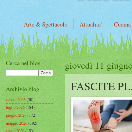
Arte & Spettacolo
Attualita'
Cucina
Cerca nel blog
giovedì 11 giugn
FASCITE P
Archivio blog
agosto 2026
(30)
luglio 2026
(184)
giugno 2026
(172)
maggio 2026
(192)
aprile 2026
(153)