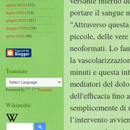
versante interno de
agosto 2020
(333)
portare il sangue n
luglio 2020
(318)
giugno 2020
(287)
"Attraverso questa 
maggio 2020
(254)
piccole, delle vere
aprile 2020
(90)
neoformati. Lo fa
la vascolarizzazio
minuti e questa in
Translate
mediatori del dol
Powered by
Translate
dell'efficacia fino
Wikipedia
semplicemente di u
l’intervento avvie