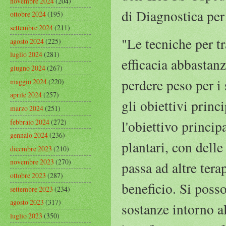
novembre 2024
(204)
di Diagnostica per
ottobre 2024
(195)
settembre 2024
(211)
"Le tecniche per tr
agosto 2024
(225)
luglio 2024
(281)
efficacia abbastan
giugno 2024
(267)
perdere peso per i 
maggio 2024
(220)
aprile 2024
(257)
gli obiettivi princ
marzo 2024
(251)
febbraio 2024
(272)
l'obiettivo princip
gennaio 2024
(236)
plantari, con delle
dicembre 2023
(210)
novembre 2023
(270)
passa ad altre tera
ottobre 2023
(287)
beneficio. Si posso
settembre 2023
(234)
agosto 2023
(317)
sostanze intorno al
luglio 2023
(350)