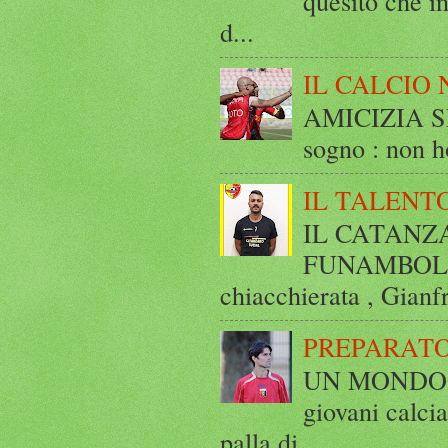
quesito che in
d...
IL CALCIO 
AMICIZIA SE
sogno : non ho
IL TALENT
IL CATANZ
FUNAMBOLICO
chiacchierata , Gianf
PREPARATO
UN MONDO A 
giovani calci
palla di ...