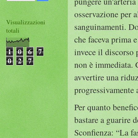
pungere un'arteria
osservazione per a
Visualizzazioni
sanguinamenti. Dop
totali
che faceva prima e
1
0
6
7
invece il discorso 
0
2
7
non è immediata. G
avvertire una riduz
progressivamente a
Per quanto benefic
bastare a guarire 
Sconfienza: “La fas