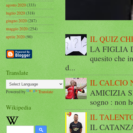
agosto 2020
(333)
luglio 2020
(318)
giugno 2020
(287)
maggio 2020
(254)
IL QUIZ CH
aprile 2020
(90)
LA FIGLIA DI
quesito che in
d...
Translate
IL CALCIO 
AMICIZIA SE
Powered by
Translate
sogno : non ho
Wikipedia
IL TALENT
IL CATANZ