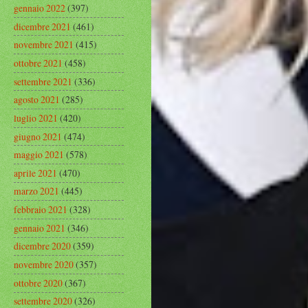
gennaio 2022
(397)
dicembre 2021
(461)
novembre 2021
(415)
ottobre 2021
(458)
settembre 2021
(336)
agosto 2021
(285)
luglio 2021
(420)
giugno 2021
(474)
maggio 2021
(578)
aprile 2021
(470)
marzo 2021
(445)
febbraio 2021
(328)
gennaio 2021
(346)
dicembre 2020
(359)
novembre 2020
(357)
ottobre 2020
(367)
settembre 2020
(326)