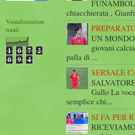
FUNAMBOLICO
chiacchierata , Gianf
Visualizzazioni
PREPARATO
totali
UN MONDO A 
giovani calci
1
0
7
2
palla di ...
0
9
4
SERSALE C
SALVATORE 
Gallo La voce
semplice chi...
SI FA PER 
RICEVIAMO E