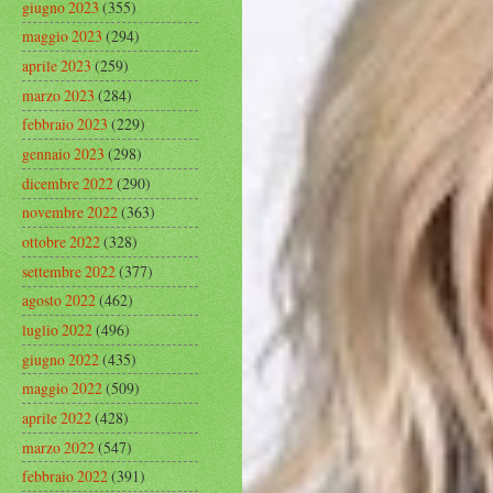
giugno 2023
(355)
maggio 2023
(294)
aprile 2023
(259)
marzo 2023
(284)
febbraio 2023
(229)
gennaio 2023
(298)
dicembre 2022
(290)
novembre 2022
(363)
ottobre 2022
(328)
settembre 2022
(377)
agosto 2022
(462)
luglio 2022
(496)
giugno 2022
(435)
maggio 2022
(509)
aprile 2022
(428)
marzo 2022
(547)
febbraio 2022
(391)