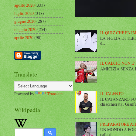
agosto 2020
(333)
luglio 2020
(318)
giugno 2020
(287)
maggio 2020
(254)
IL QUIZ CHE FA I
aprile 2020
(90)
LA FIGLIA DI TERESA I
d...
IL CALCIO NON E'
AMICIZIA SENZA FINE 
Translate
IL TALENTO
Powered by
Translate
IL CATANZARO FUT
chiacchierata , Gianfr
Wikipedia
PREPARATORE AT
UN MONDO A FORMA DI
palla di ...