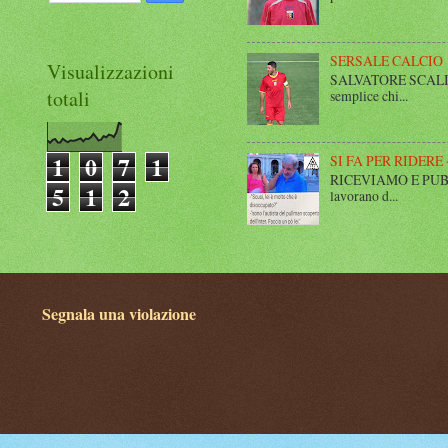
SERSALE CALCIO
Visualizzazioni
SALVATORE SCALISE,
totali
semplice chi...
1
0
7
1
SI FA PER RIDERE 
RICEVIAMO E PUBBLIC
5
1
2
lavorano d...
Segnala una violazione