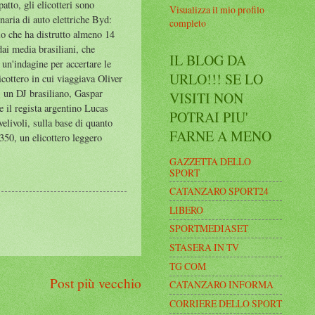
atto, gli elicotteri sono
Visualizza il mio profilo
naria di auto elettriche Byd:
completo
io che ha distrutto almeno 14
ai media brasiliani, che
IL BLOG DA
un'indagine per accertare le
URLO!!! SE LO
cottero in cui viaggiava Oliver
a, un DJ brasiliano, Gaspar
VISITI NON
 il regista argentino Lucas
POTRAI PIU'
elivoli, sulla base di quanto
FARNE A MENO
350, un elicottero leggero
GAZZETTA DELLO
SPORT
CATANZARO SPORT24
LIBERO
SPORTMEDIASET
STASERA IN TV
TG COM
Post più vecchio
CATANZARO INFORMA
CORRIERE DELLO SPORT