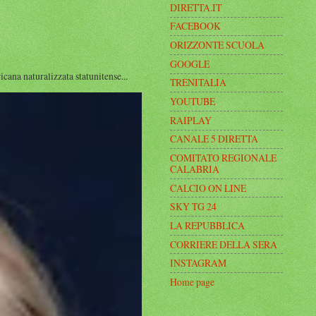
DIRETTA.IT
FACEBOOK
ORIZZONTE SCUOLA
GOOGLE
a naturalizzata statunitense...
TRENITALIA
YOUTUBE
RAIPLAY
CANALE 5 DIRETTA
COMITATO REGIONALE
CALABRIA
CALCIO ON LINE
SKY TG 24
LA REPUBBLICA
CORRIERE DELLA SERA
INSTAGRAM
Home page