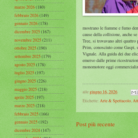
marzo 2026
(180)
febbraio 2026
(149)
gennaio 2026
(178)
mostrano le fiamme e fumo denso
dicembre 2025
(167)
cause della collisione, anche s
novembre 2025
(211)
Tree, si trovavano altri quattro
Prim, conosciuto come Gaspi, un
ottobre 2025
(190)
Vignale. Alla guida dei due elic
settembre 2025
(179)
emerso dalle prime ricostruzion
agosto 2025
(178)
monomotore oggi commercializ
luglio 2025
(197)
giugno 2025
(226)
maggio 2025
(218)
alle
giugno 16, 2026
aprile 2025
(197)
Etichette:
Arte & Spettacolo
,
Att
marzo 2025
(218)
febbraio 2025
(166)
gennaio 2025
(192)
Post più recente
dicembre 2024
(147)