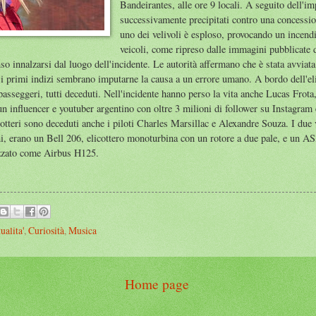
Bandeirantes, alle ore 9 locali. A seguito dell'imp
successivamente precipitati contro una concessio
uno dei velivoli è esploso, provocando un incend
veicoli, come ripreso dalle immagini pubblicate d
 innalzarsi dal luogo dell'incidente. Le autorità affermano che è stata avviata 
e i primi indizi sembrano imputarne la causa a un errore umano. A bordo dell'eli
 passeggeri, tutti deceduti. Nell'incidente hanno perso la vita anche Lucas Frot
 influencer e youtuber argentino con oltre 3 milioni di follower su Instagram e
otteri sono deceduti anche i piloti Charles Marsillac e Alexandre Souza. I due v
i, erano un Bell 206, elicottero monoturbina con un rotore a due pale, e un AS
zato come Airbus H125.
ualita'
,
Curiosità
,
Musica
Home page