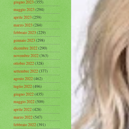
giugno 2023
(355)
maggio 2023
(294)
aprile 2023
(259)
marzo 2023
(284)
febbraio 2023
(229)
gennaio 2023
(298)
dicembre 2022
(290)
novembre 2022
(363)
ottobre 2022
(328)
settembre 2022
(377)
agosto 2022
(462)
luglio 2022
(496)
giugno 2022
(435)
maggio 2022
(509)
aprile 2022
(428)
marzo 2022
(547)
febbraio 2022
(391)