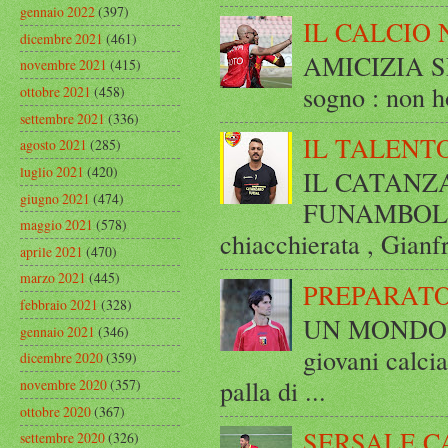
gennaio 2022
(397)
IL CALCIO 
dicembre 2021
(461)
AMICIZIA SE
novembre 2021
(415)
sogno : non ho
ottobre 2021
(458)
settembre 2021
(336)
IL TALENT
agosto 2021
(285)
luglio 2021
(420)
IL CATANZ
giugno 2021
(474)
FUNAMBOLICO
maggio 2021
(578)
chiacchierata , Gianf
aprile 2021
(470)
marzo 2021
(445)
PREPARATO
febbraio 2021
(328)
UN MONDO A 
gennaio 2021
(346)
giovani calci
dicembre 2020
(359)
palla di ...
novembre 2020
(357)
ottobre 2020
(367)
SERSALE C
settembre 2020
(326)