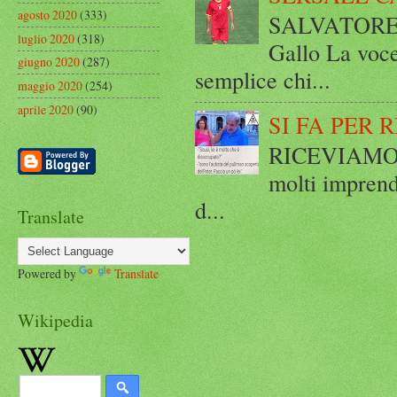
agosto 2020
(333)
SALVATORE 
luglio 2020
(318)
Gallo La voce
giugno 2020
(287)
semplice chi...
maggio 2020
(254)
aprile 2020
(90)
SI FA PER 
RICEVIAMO E
molti imprend
d...
Translate
Powered by
Translate
Wikipedia