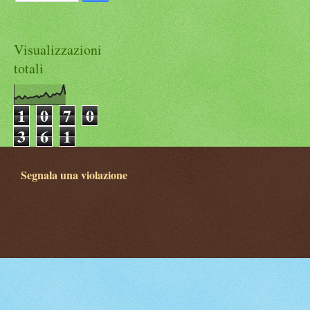
Visualizzazioni
totali
1
0
7
0
3
6
1
Segnala una violazione