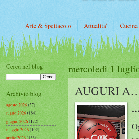
Arte & Spettacolo
Attualita'
Cucina
Cerca nel blog
mercoledì 1 lugli
AUGURI A
Archivio blog
agosto 2026
(37)
…
luglio 2026
(184)
giugno 2026
(172)
Og
maggio 2026
(192)
so
aprile 2026
(153)