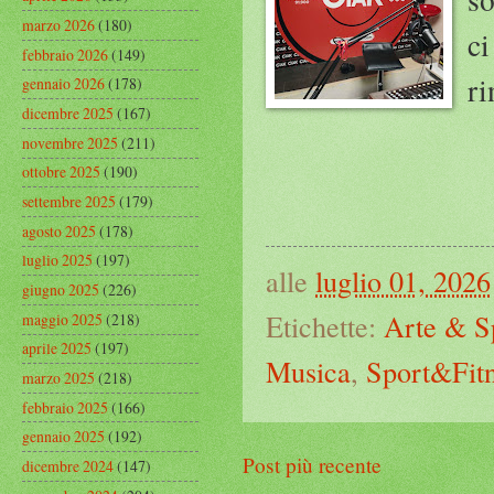
marzo 2026
(180)
ci
febbraio 2026
(149)
ri
gennaio 2026
(178)
dicembre 2025
(167)
novembre 2025
(211)
ottobre 2025
(190)
settembre 2025
(179)
agosto 2025
(178)
luglio 2025
(197)
alle
luglio 01, 2026
giugno 2025
(226)
Etichette:
Arte & S
maggio 2025
(218)
aprile 2025
(197)
Musica
,
Sport&Fit
marzo 2025
(218)
febbraio 2025
(166)
gennaio 2025
(192)
Post più recente
dicembre 2024
(147)