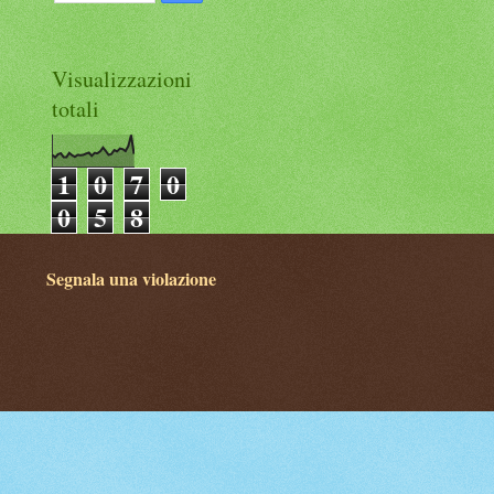
Visualizzazioni
totali
1
0
7
0
0
5
8
Segnala una violazione