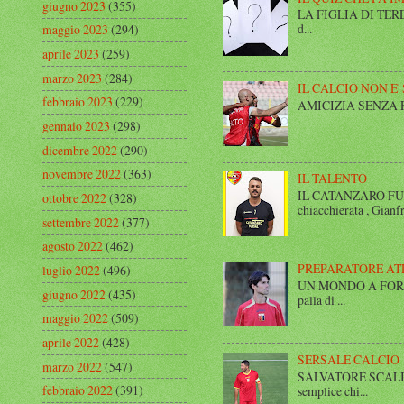
giugno 2023
(355)
LA FIGLIA DI TERESA I
d...
maggio 2023
(294)
aprile 2023
(259)
marzo 2023
(284)
IL CALCIO NON E'
febbraio 2023
(229)
AMICIZIA SENZA FINE 
gennaio 2023
(298)
dicembre 2022
(290)
novembre 2022
(363)
IL TALENTO
IL CATANZARO FUT
ottobre 2022
(328)
chiacchierata , Gianfr
settembre 2022
(377)
agosto 2022
(462)
PREPARATORE AT
luglio 2022
(496)
UN MONDO A FORMA DI
giugno 2022
(435)
palla di ...
maggio 2022
(509)
aprile 2022
(428)
SERSALE CALCIO
marzo 2022
(547)
SALVATORE SCALISE,
febbraio 2022
(391)
semplice chi...