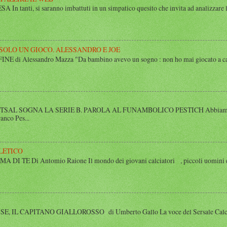
n tanti, si saranno imbattuti in un simpatico quesito che invita ad analizzare l’
 SOLO UN GIOCO. ALESSANDRO E JOE
di Alessandro Mazza "Da bambino avevo un sogno : non ho mai giocato a calcio 
SAL SOGNA LA SERIE B. PAROLA AL FUNAMBOLICO PESTICH Abbiamo inco
anco Pes...
LETICO
 TE Di Antomio Raione Il mondo dei giovani calciatori , piccoli uomini e
 IL CAPITANO GIALLOROSSO di Umberto Gallo La voce del Sersale Calcio, il