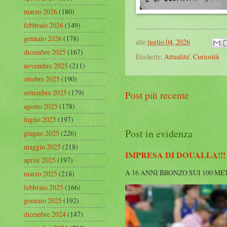
marzo 2026
(180)
febbraio 2026
(149)
gennaio 2026
(178)
alle
luglio 04, 2026
dicembre 2025
(167)
Etichette:
Attualita'
,
Curiosità
novembre 2025
(211)
ottobre 2025
(190)
settembre 2025
(179)
Post più recente
agosto 2025
(178)
luglio 2025
(197)
Post in evidenza
giugno 2025
(226)
maggio 2025
(218)
IMPRESA DI DOUALLA!!!
aprile 2025
(197)
A 16 ANNI BRONZO SUI 100 METRI A
marzo 2025
(218)
febbraio 2025
(166)
gennaio 2025
(192)
dicembre 2024
(147)