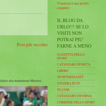
Visualizza il mio profilo
completo
IL BLOG DA
URLO!!! SE LO
VISITI NON
POTRAI PIU'
Post più vecchio
FARNE A MENO
GAZZETTA DELLO
SPORT
CATANZARO SPORT24
LIBERO
SPORTMEDIASET
ro alla statunitense Maxwel...
STASERA IN TV
TG COM
CATANZARO INFORMA
CORRIERE DELLO SPORT