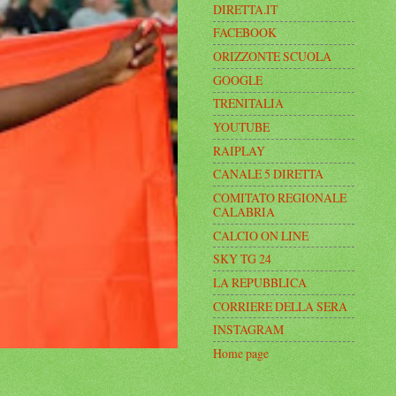
DIRETTA.IT
FACEBOOK
ORIZZONTE SCUOLA
GOOGLE
TRENITALIA
YOUTUBE
RAIPLAY
CANALE 5 DIRETTA
COMITATO REGIONALE
CALABRIA
CALCIO ON LINE
SKY TG 24
LA REPUBBLICA
CORRIERE DELLA SERA
INSTAGRAM
Home page