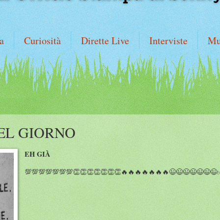
a
Curiosità
Dirette Live
Interviste
Mu
EL GIORNO
EH GIÀ
💯💯💯💯💯💯💯👏👏👏👏👏👏👏🔥🔥🔥🔥🔥🔥🔥😉😉😉😉😉