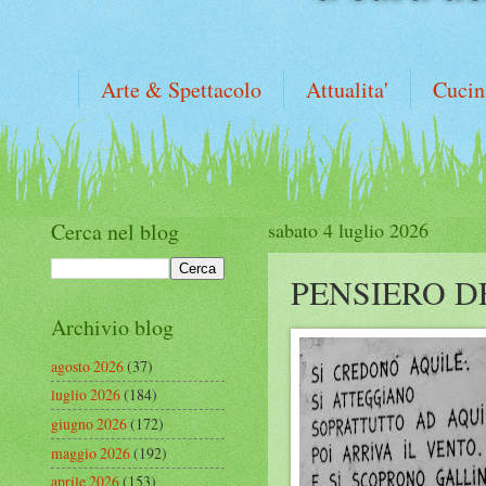
Arte & Spettacolo
Attualita'
Cucin
Cerca nel blog
sabato 4 luglio 2026
PENSIERO D
Archivio blog
agosto 2026
(37)
luglio 2026
(184)
giugno 2026
(172)
maggio 2026
(192)
aprile 2026
(153)