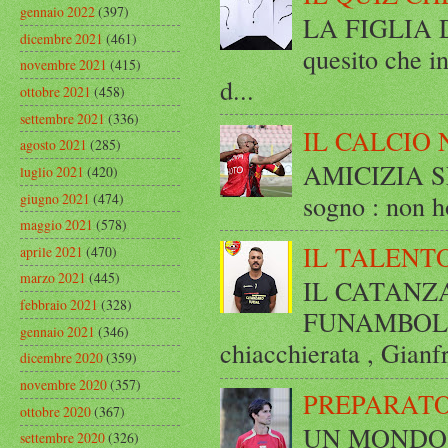
gennaio 2022
(397)
LA FIGLIA DI
dicembre 2021
(461)
quesito che in
novembre 2021
(415)
d...
ottobre 2021
(458)
settembre 2021
(336)
IL CALCIO 
agosto 2021
(285)
AMICIZIA SE
luglio 2021
(420)
sogno : non ho
giugno 2021
(474)
maggio 2021
(578)
IL TALENT
aprile 2021
(470)
marzo 2021
(445)
IL CATANZ
febbraio 2021
(328)
FUNAMBOLICO
gennaio 2021
(346)
chiacchierata , Gianf
dicembre 2020
(359)
novembre 2020
(357)
PREPARATO
ottobre 2020
(367)
UN MONDO A 
settembre 2020
(326)