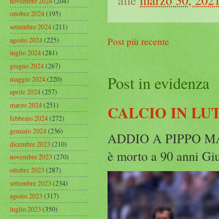
novembre 2024
(204)
ottobre 2024
(195)
settembre 2024
(211)
agosto 2024
(225)
Post più recente
luglio 2024
(281)
giugno 2024
(267)
Post in evidenza
maggio 2024
(220)
aprile 2024
(257)
marzo 2024
(251)
CALCIO IN LU
febbraio 2024
(272)
gennaio 2024
(236)
ADDIO A PIPPO MARC
dicembre 2023
(210)
è morto a 90 anni Gius
novembre 2023
(270)
ottobre 2023
(287)
settembre 2023
(234)
agosto 2023
(317)
luglio 2023
(350)