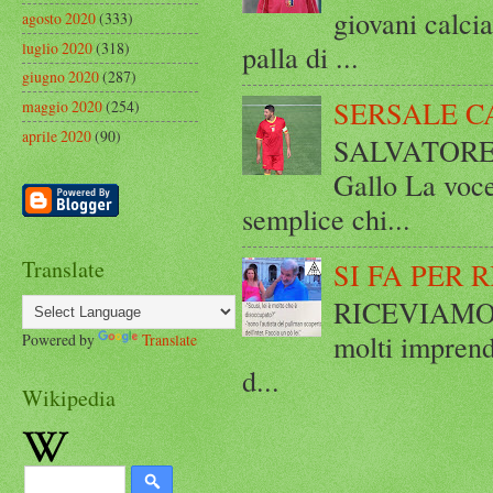
giovani calci
agosto 2020
(333)
luglio 2020
(318)
palla di ...
giugno 2020
(287)
SERSALE C
maggio 2020
(254)
aprile 2020
(90)
SALVATORE 
Gallo La voce
semplice chi...
Translate
SI FA PER 
RICEVIAMO E
molti imprend
Powered by
Translate
d...
Wikipedia