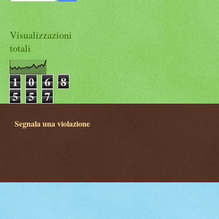
Visualizzazioni
totali
1
0
6
8
5
5
7
Segnala una violazione