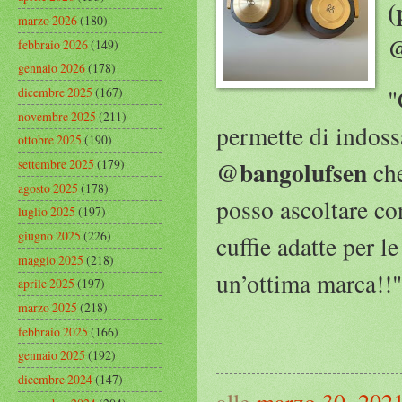
(
marzo 2026
(180)
@
febbraio 2026
(149)
gennaio 2026
(178)
"
dicembre 2025
(167)
novembre 2025
(211)
permette di indossa
ottobre 2025
(190)
@bangolufsen
settembre 2025
(179)
ch
agosto 2025
(178)
posso ascoltare con
luglio 2025
(197)
giugno 2025
(226)
cuffie adatte per l
maggio 2025
(218)
un’ottima marca!!"
aprile 2025
(197)
marzo 2025
(218)
febbraio 2025
(166)
gennaio 2025
(192)
dicembre 2024
(147)
alle
marzo 30, 202