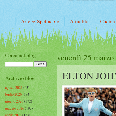
Arte & Spettacolo
Attualita'
Cucina
Cerca nel blog
venerdì 25 marzo
ELTON JOH
Archivio blog
agosto 2026
(43)
luglio 2026
(184)
giugno 2026
(172)
maggio 2026
(192)
aprile 2026
(153)