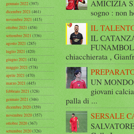
AMICIZIA SE
gennaio 2022
(397)
sogno : non ho
dicembre 2021
(461)
novembre 2021
(415)
IL TALENT
ottobre 2021
(458)
settembre 2021
(336)
IL CATANZ
agosto 2021
(285)
FUNAMBOLICO
luglio 2021
(420)
chiacchierata , Gianf
giugno 2021
(474)
maggio 2021
(578)
PREPARATO
aprile 2021
(470)
UN MONDO A 
marzo 2021
(445)
giovani calci
febbraio 2021
(328)
palla di ...
gennaio 2021
(346)
dicembre 2020
(359)
SERSALE C
novembre 2020
(357)
ottobre 2020
(367)
SALVATORE 
settembre 2020
(326)