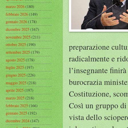
marzo 2026
(180)
febbraio 2026
(149)
gennaio 2026
(178)
dicembre 2025
(167)
novembre 2025
(211)
preparazione cultu
ottobre 2025
(190)
settembre 2025
(179)
radicalmente e rid
agosto 2025
(178)
luglio 2025
(197)
l’insegnante finirà
giugno 2025
(226)
burocrazia minister
maggio 2025
(218)
aprile 2025
(197)
Costituzione, scomp
marzo 2025
(218)
Così un gruppo di 
febbraio 2025
(166)
gennaio 2025
(192)
vista dello sciope
dicembre 2024
(147)