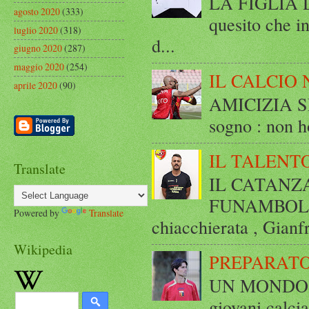
LA FIGLIA DI
agosto 2020
(333)
quesito che in
luglio 2020
(318)
d...
giugno 2020
(287)
maggio 2020
(254)
IL CALCIO 
aprile 2020
(90)
AMICIZIA SE
sogno : non ho
IL TALENT
Translate
IL CATANZ
FUNAMBOLICO
Powered by
Translate
chiacchierata , Gianf
Wikipedia
PREPARATO
UN MONDO A 
giovani calci