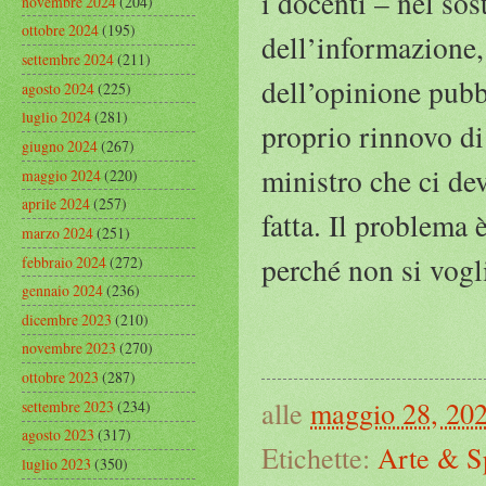
i docenti – nel sos
novembre 2024
(204)
ottobre 2024
(195)
dell’informazione,
settembre 2024
(211)
dell’opinione pubb
agosto 2024
(225)
luglio 2024
(281)
proprio rinnovo di 
giugno 2024
(267)
ministro che ci de
maggio 2024
(220)
aprile 2024
(257)
fatta. Il problema 
marzo 2024
(251)
perché non si vogl
febbraio 2024
(272)
gennaio 2024
(236)
dicembre 2023
(210)
novembre 2023
(270)
ottobre 2023
(287)
alle
maggio 28, 20
settembre 2023
(234)
agosto 2023
(317)
Etichette:
Arte & S
luglio 2023
(350)