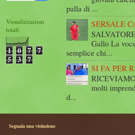
palla di ...
Visualizzazioni
SERSALE C
totali
SALVATORE 
Gallo La voce
1
0
7
7
semplice chi...
5
3
7
SI FA PER 
RICEVIAMO E
molti imprend
d...
Segnala una violazione