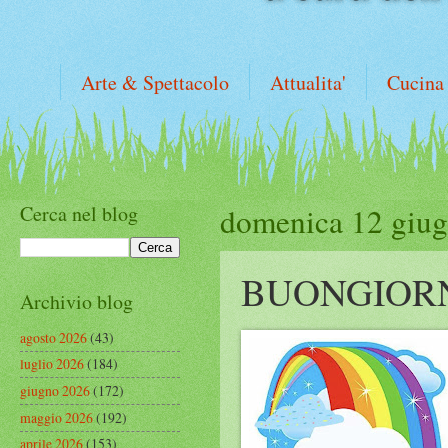
Arte & Spettacolo
Attualita'
Cucina
Cerca nel blog
domenica 12 giu
BUONGIOR
Archivio blog
agosto 2026
(43)
luglio 2026
(184)
giugno 2026
(172)
maggio 2026
(192)
aprile 2026
(153)