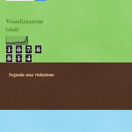
Visualizzazioni
totali
1
0
7
8
8
1
4
Segnala una violazione