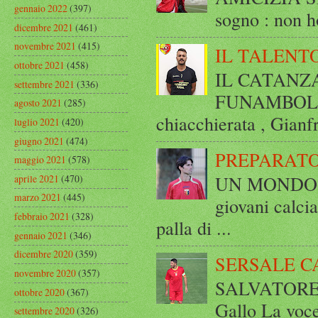
gennaio 2022
(397)
sogno : non ho
dicembre 2021
(461)
novembre 2021
(415)
IL TALENT
ottobre 2021
(458)
IL CATANZ
settembre 2021
(336)
FUNAMBOLICO
agosto 2021
(285)
chiacchierata , Gianf
luglio 2021
(420)
giugno 2021
(474)
PREPARATO
maggio 2021
(578)
UN MONDO A 
aprile 2021
(470)
marzo 2021
(445)
giovani calci
febbraio 2021
(328)
palla di ...
gennaio 2021
(346)
dicembre 2020
(359)
SERSALE C
novembre 2020
(357)
SALVATORE 
ottobre 2020
(367)
Gallo La voce
settembre 2020
(326)