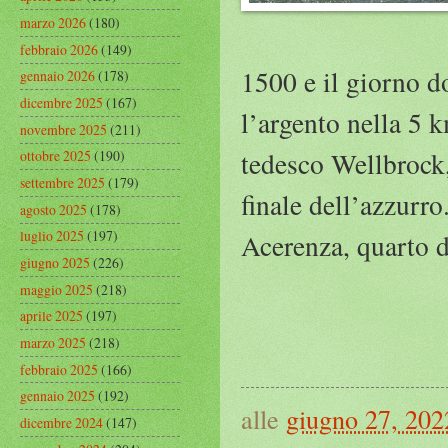
marzo 2026
(180)
febbraio 2026
(149)
1500 e il giorno d
gennaio 2026
(178)
dicembre 2025
(167)
l’argento nella 5 k
novembre 2025
(211)
tedesco Wellbrock,
ottobre 2025
(190)
settembre 2025
(179)
finale dell’azzurro
agosto 2025
(178)
luglio 2025
(197)
Acerenza, quarto d
giugno 2025
(226)
maggio 2025
(218)
aprile 2025
(197)
marzo 2025
(218)
febbraio 2025
(166)
gennaio 2025
(192)
alle
giugno 27, 202
dicembre 2024
(147)