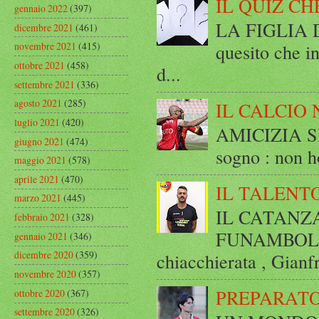
IL QUIZ CH
gennaio 2022
(397)
LA FIGLIA DI
dicembre 2021
(461)
quesito che in
novembre 2021
(415)
ottobre 2021
(458)
d...
settembre 2021
(336)
agosto 2021
(285)
IL CALCIO 
luglio 2021
(420)
AMICIZIA SE
giugno 2021
(474)
sogno : non ho
maggio 2021
(578)
aprile 2021
(470)
IL TALENT
marzo 2021
(445)
IL CATANZ
febbraio 2021
(328)
FUNAMBOLICO
gennaio 2021
(346)
dicembre 2020
(359)
chiacchierata , Gianf
novembre 2020
(357)
PREPARATO
ottobre 2020
(367)
settembre 2020
(326)