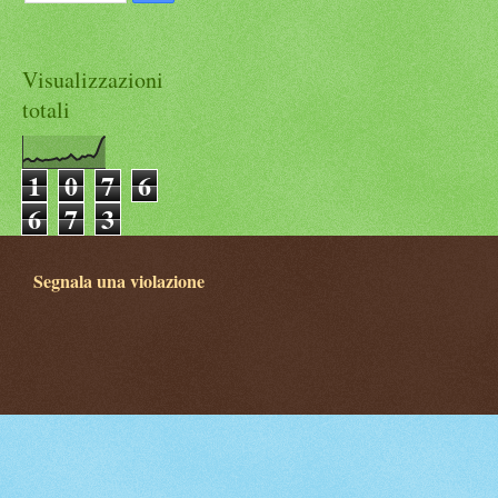
Visualizzazioni
totali
1
0
7
6
6
7
3
Segnala una violazione