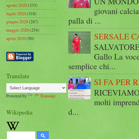
UN MONDO A 
agosto 2020
(333)
giovani calci
luglio 2020
(318)
palla di ...
giugno 2020
(287)
maggio 2020
(254)
SERSALE C
aprile 2020
(90)
SALVATORE 
Gallo La voce
semplice chi...
Translate
SI FA PER 
RICEVIAMO E
Powered by
Translate
molti imprend
d...
Wikipedia