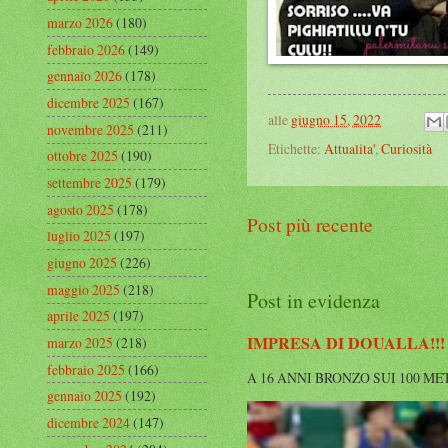
marzo 2026
(180)
febbraio 2026
(149)
gennaio 2026
(178)
dicembre 2025
(167)
alle
giugno 15, 2022
novembre 2025
(211)
Etichette:
Attualita'
,
Curiosità
ottobre 2025
(190)
settembre 2025
(179)
agosto 2025
(178)
Post più recente
luglio 2025
(197)
giugno 2025
(226)
maggio 2025
(218)
Post in evidenza
aprile 2025
(197)
IMPRESA DI DOUALLA!!!
marzo 2025
(218)
febbraio 2025
(166)
A 16 ANNI BRONZO SUI 100 METRI A
gennaio 2025
(192)
dicembre 2024
(147)