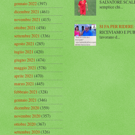
SALVATORE SCALISE,
gennaio 2022
(397)
semplice chi...
dicembre 2021
(461)
novembre 2021
(415)
SI FA PER RIDERE 
ottobre 2021
(458)
RICEVIAMO E PUBBLIC
settembre 2021
(336)
lavorano d...
agosto 2021
(285)
luglio 2021
(420)
giugno 2021
(474)
maggio 2021
(578)
aprile 2021
(470)
marzo 2021
(445)
febbraio 2021
(328)
gennaio 2021
(346)
dicembre 2020
(359)
novembre 2020
(357)
ottobre 2020
(367)
settembre 2020
(326)