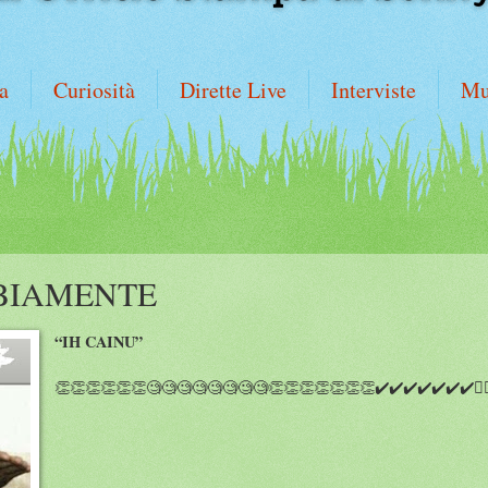
a
Curiosità
Dirette Live
Interviste
Mu
BIAMENTE
“IH CAINU”
👏👏👏👏👏👏🧐🧐🧐🧐🧐🧐🧐🧐👏👏👏👏👏👏👏✔️✔️✔️✔️✔️✔️✔️🤷‍♂️🤷‍♂️🤷‍♂