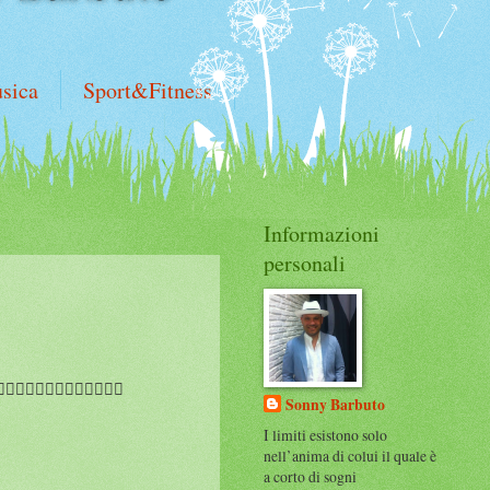
sica
Sport&Fitness
Informazioni
personali
️🤷‍♂️🤷‍♂️🤷‍♂️🤷‍♂️
Sonny Barbuto
I limiti esistono solo
nell’anima di colui il quale è
a corto di sogni