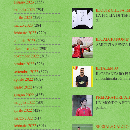
giugno 2023
(355)
maggio 2023
(294)
IL QUIZ CHE FA I
LA FIGLIA DI TERESA I
aprile 2023
(259)
d...
marzo 2023
(284)
febbraio 2023
(229)
IL CALCIO NON E'
gennaio 2023
(298)
AMICIZIA SENZA FINE 
dicembre 2022
(290)
novembre 2022
(363)
ottobre 2022
(328)
IL TALENTO
settembre 2022
(377)
IL CATANZARO FUT
chiacchierata , Gianfr
agosto 2022
(462)
luglio 2022
(496)
giugno 2022
(435)
PREPARATORE AT
maggio 2022
(509)
UN MONDO A FORMA DI
palla di ...
aprile 2022
(428)
marzo 2022
(547)
febbraio 2022
(391)
SERSALE CALCIO