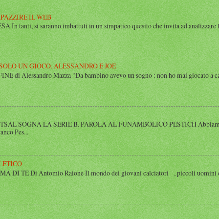
MPAZZIRE IL WEB
n tanti, si saranno imbattuti in un simpatico quesito che invita ad analizzare l’
 SOLO UN GIOCO. ALESSANDRO E JOE
di Alessandro Mazza "Da bambino avevo un sogno : non ho mai giocato a calcio 
SAL SOGNA LA SERIE B. PAROLA AL FUNAMBOLICO PESTICH Abbiamo inco
anco Pes...
LETICO
 TE Di Antomio Raione Il mondo dei giovani calciatori , piccoli uomini e