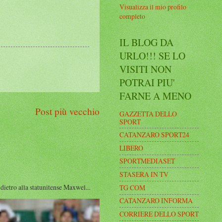
Visualizza il mio profilo
completo
IL BLOG DA
URLO!!! SE LO
VISITI NON
POTRAI PIU'
FARNE A MENO
Post più vecchio
GAZZETTA DELLO
SPORT
CATANZARO SPORT24
LIBERO
SPORTMEDIASET
STASERA IN TV
ro alla statunitense Maxwel...
TG COM
CATANZARO INFORMA
CORRIERE DELLO SPORT