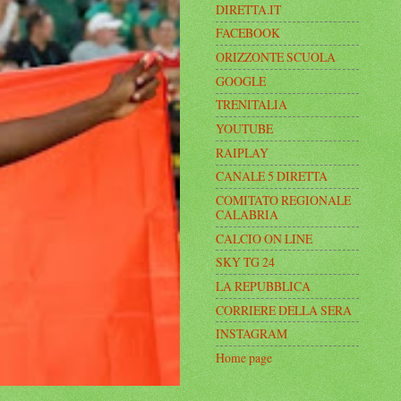
DIRETTA.IT
FACEBOOK
ORIZZONTE SCUOLA
GOOGLE
TRENITALIA
YOUTUBE
RAIPLAY
CANALE 5 DIRETTA
COMITATO REGIONALE
CALABRIA
CALCIO ON LINE
SKY TG 24
LA REPUBBLICA
CORRIERE DELLA SERA
INSTAGRAM
Home page