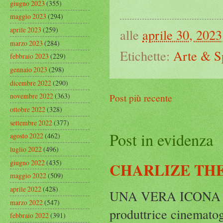
giugno 2023
(355)
maggio 2023
(294)
aprile 2023
(259)
alle
aprile 30, 2023
marzo 2023
(284)
Etichette:
Arte & S
febbraio 2023
(229)
gennaio 2023
(298)
dicembre 2022
(290)
novembre 2022
(363)
Post più recente
ottobre 2022
(328)
settembre 2022
(377)
Post in evidenza
agosto 2022
(462)
luglio 2022
(496)
giugno 2022
(435)
CHARLIZE THE
maggio 2022
(509)
aprile 2022
(428)
UNA VERA ICONA IN
marzo 2022
(547)
produttrice cinematog
febbraio 2022
(391)