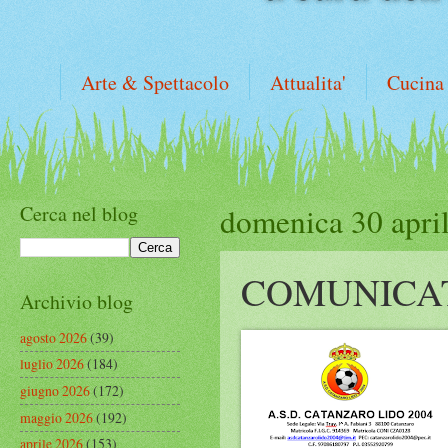
Arte & Spettacolo
Attualita'
Cucina
Cerca nel blog
domenica 30 apri
COMUNICAT
Archivio blog
agosto 2026
(39)
luglio 2026
(184)
giugno 2026
(172)
maggio 2026
(192)
aprile 2026
(153)