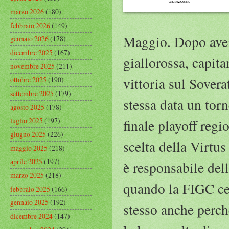
marzo 2026
(180)
febbraio 2026
(149)
Maggio. Dopo aver 
gennaio 2026
(178)
dicembre 2025
(167)
giallorossa, capit
novembre 2025
(211)
vittoria sul Sovera
ottobre 2025
(190)
settembre 2025
(179)
stessa data un tor
agosto 2025
(178)
luglio 2025
(197)
finale playoff regi
giugno 2025
(226)
scelta della Virtu
maggio 2025
(218)
aprile 2025
(197)
è responsabile del
marzo 2025
(218)
quando la FIGC ce 
febbraio 2025
(166)
gennaio 2025
(192)
stesso anche perch
dicembre 2024
(147)