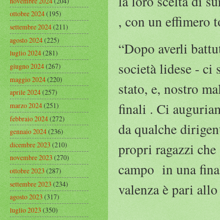
la loro scelta di su
novembre 2024
(204)
ottobre 2024
(195)
, con un effimero 
settembre 2024
(211)
agosto 2024
(225)
“Dopo averli battut
luglio 2024
(281)
società lidese - c
giugno 2024
(267)
maggio 2024
(220)
stato, e, nostro ma
aprile 2024
(257)
finali . Ci auguria
marzo 2024
(251)
febbraio 2024
(272)
da qualche dirigent
gennaio 2024
(236)
dicembre 2023
(210)
propri ragazzi che 
novembre 2023
(270)
campo in una finale
ottobre 2023
(287)
settembre 2023
(234)
valenza è pari allo
agosto 2023
(317)
luglio 2023
(350)