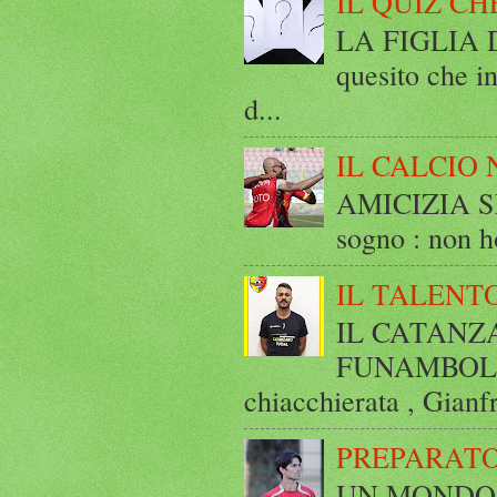
IL QUIZ CH
LA FIGLIA DI
quesito che in
d...
IL CALCIO 
AMICIZIA SE
sogno : non ho
IL TALENT
IL CATANZ
FUNAMBOLICO
chiacchierata , Gianf
PREPARATO
UN MONDO A 