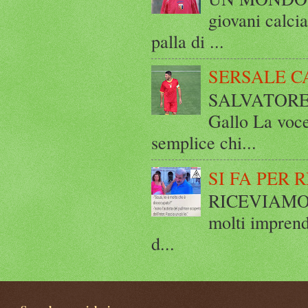
giovani calci
palla di ...
SERSALE C
SALVATORE 
Gallo La voce
semplice chi...
SI FA PER 
RICEVIAMO E
molti imprend
d...