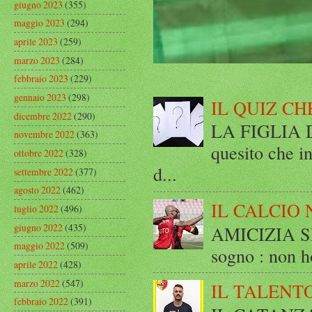
giugno 2023
(355)
maggio 2023
(294)
aprile 2023
(259)
marzo 2023
(284)
febbraio 2023
(229)
gennaio 2023
(298)
IL QUIZ CH
dicembre 2022
(290)
LA FIGLIA DI
novembre 2022
(363)
quesito che in
ottobre 2022
(328)
d...
settembre 2022
(377)
agosto 2022
(462)
IL CALCIO 
luglio 2022
(496)
giugno 2022
(435)
AMICIZIA SE
maggio 2022
(509)
sogno : non ho
aprile 2022
(428)
marzo 2022
(547)
IL TALENT
febbraio 2022
(391)