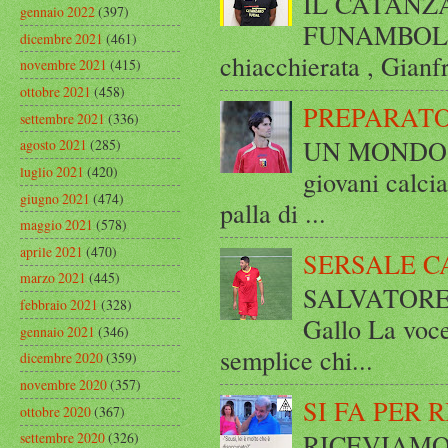
IL CATANZ
gennaio 2022
(397)
FUNAMBOLICO
dicembre 2021
(461)
chiacchierata , Gianf
novembre 2021
(415)
ottobre 2021
(458)
PREPARATO
settembre 2021
(336)
UN MONDO A 
agosto 2021
(285)
luglio 2021
(420)
giovani calci
giugno 2021
(474)
palla di ...
maggio 2021
(578)
aprile 2021
(470)
SERSALE C
marzo 2021
(445)
SALVATORE 
febbraio 2021
(328)
Gallo La voce
gennaio 2021
(346)
semplice chi...
dicembre 2020
(359)
novembre 2020
(357)
SI FA PER 
ottobre 2020
(367)
RICEVIAMO E
settembre 2020
(326)