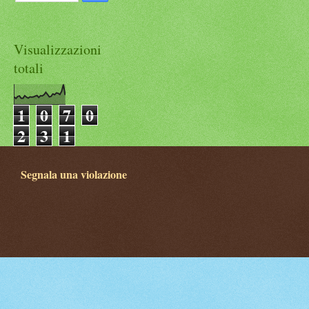
Visualizzazioni
totali
1
0
7
0
2
3
1
Segnala una violazione