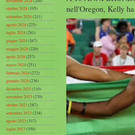
novembre 2024
(204)
nell'Oregon, Kelly ha
ottobre 2024
(195)
settembre 2024
(211)
agosto 2024
(225)
luglio 2024
(281)
giugno 2024
(267)
maggio 2024
(220)
aprile 2024
(257)
marzo 2024
(251)
febbraio 2024
(272)
gennaio 2024
(236)
dicembre 2023
(210)
novembre 2023
(270)
ottobre 2023
(287)
settembre 2023
(234)
agosto 2023
(317)
luglio 2023
(350)