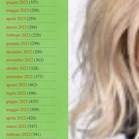
giugno 2023
(355)
maggio 2023
(294)
aprile 2023
(259)
marzo 2023
(284)
febbraio 2023
(229)
gennaio 2023
(298)
dicembre 2022
(290)
novembre 2022
(363)
ottobre 2022
(328)
settembre 2022
(377)
agosto 2022
(462)
luglio 2022
(496)
giugno 2022
(435)
maggio 2022
(509)
aprile 2022
(428)
marzo 2022
(547)
febbraio 2022
(391)