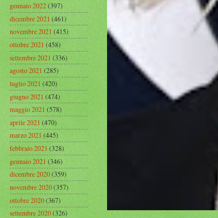
gennaio 2022
(397)
dicembre 2021
(461)
novembre 2021
(415)
ottobre 2021
(458)
settembre 2021
(336)
agosto 2021
(285)
luglio 2021
(420)
giugno 2021
(474)
maggio 2021
(578)
aprile 2021
(470)
marzo 2021
(445)
febbraio 2021
(328)
gennaio 2021
(346)
dicembre 2020
(359)
novembre 2020
(357)
ottobre 2020
(367)
settembre 2020
(326)