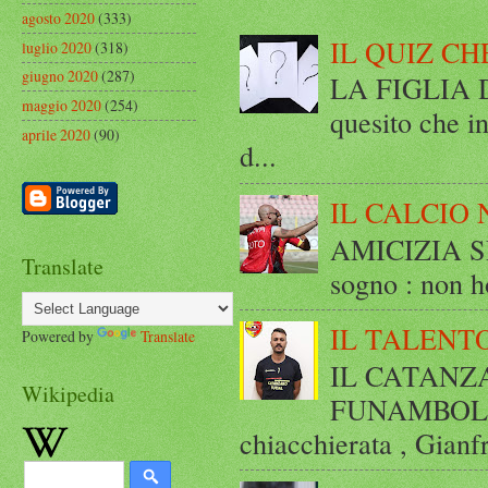
agosto 2020
(333)
IL QUIZ CH
luglio 2020
(318)
giugno 2020
(287)
LA FIGLIA DI
maggio 2020
(254)
quesito che in
aprile 2020
(90)
d...
IL CALCIO 
AMICIZIA SE
Translate
sogno : non ho
IL TALENT
Powered by
Translate
IL CATANZ
Wikipedia
FUNAMBOLICO
chiacchierata , Gianf