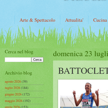
Arte & Spettacolo
Attualita'
Cucina
Cerca nel blog
domenica 23 lugl
BATTOCLET
Archivio blog
agosto 2026
(39)
luglio 2026
(184)
giugno 2026
(172)
maggio 2026
(192)
aprile 2026
(153)