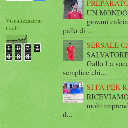
PREPARATO
UN MONDO A 
giovani calci
Visualizzazioni
totali
palla di ...
SERSALE C
1
0
7
2
SALVATORE 
0
8
8
Gallo La voce
semplice chi...
SI FA PER 
RICEVIAMO E
molti imprend
d...