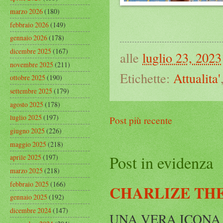
marzo 2026
(180)
febbraio 2026
(149)
gennaio 2026
(178)
dicembre 2025
(167)
alle
luglio 23, 2023
novembre 2025
(211)
Etichette:
Attualita'
ottobre 2025
(190)
settembre 2025
(179)
agosto 2025
(178)
luglio 2025
(197)
Post più recente
giugno 2025
(226)
maggio 2025
(218)
Post in evidenza
aprile 2025
(197)
marzo 2025
(218)
febbraio 2025
(166)
CHARLIZE THE
gennaio 2025
(192)
dicembre 2024
(147)
UNA VERA ICONA IN