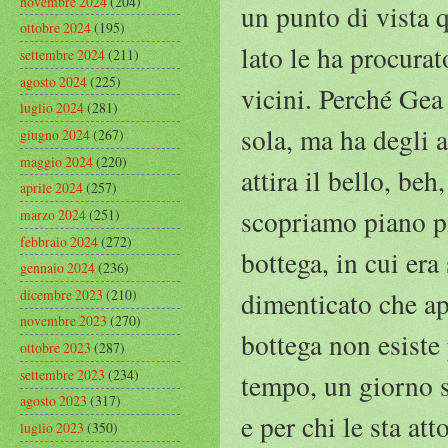
novembre 2024
(204)
un punto di vista 
ottobre 2024
(195)
lato le ha procurato
settembre 2024
(211)
agosto 2024
(225)
vicini. Perché Gea 
luglio 2024
(281)
sola, ma ha degli a
giugno 2024
(267)
maggio 2024
(220)
attira il bello, be
aprile 2024
(257)
scopriamo piano p
marzo 2024
(251)
febbraio 2024
(272)
bottega, in cui era
gennaio 2024
(236)
dicembre 2023
(210)
dimenticato che ap
novembre 2023
(270)
bottega non esiste
ottobre 2023
(287)
settembre 2023
(234)
tempo, un giorno si
agosto 2023
(317)
e per chi le sta att
luglio 2023
(350)