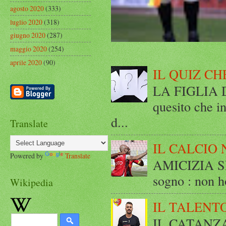
agosto 2020
(333)
luglio 2020
(318)
giugno 2020
(287)
maggio 2020
(254)
aprile 2020
(90)
IL QUIZ CH
LA FIGLIA DI
quesito che in
d...
Translate
IL CALCIO 
Powered by
Translate
AMICIZIA SE
sogno : non ho
Wikipedia
IL TALENT
IL CATANZ