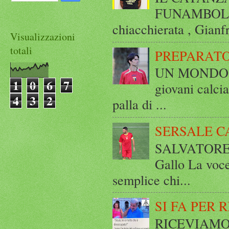
FUNAMBOLICO
chiacchierata , Gianf
Visualizzazioni
totali
PREPARATO
UN MONDO A 
1
0
6
7
giovani calci
4
3
2
palla di ...
SERSALE C
SALVATORE 
Gallo La voce
semplice chi...
SI FA PER 
RICEVIAMO E