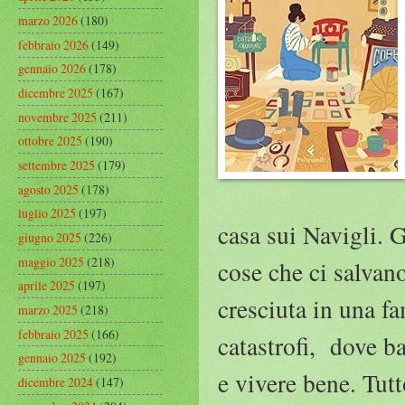
marzo 2026
(180)
febbraio 2026
(149)
gennaio 2026
(178)
dicembre 2025
(167)
novembre 2025
(211)
ottobre 2025
(190)
settembre 2025
(179)
agosto 2025
(178)
luglio 2025
(197)
casa sui Navigli. 
giugno 2025
(226)
maggio 2025
(218)
cose che ci salvano
aprile 2025
(197)
cresciuta in una f
marzo 2025
(218)
febbraio 2025
(166)
catastrofi, dove b
gennaio 2025
(192)
e vivere bene. Tutt
dicembre 2024
(147)