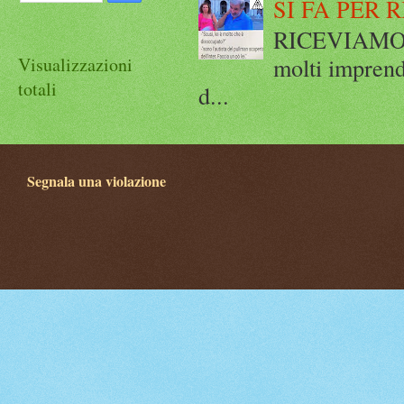
SI FA PER 
RICEVIAMO E
molti imprend
Visualizzazioni
totali
d...
Segnala una violazione