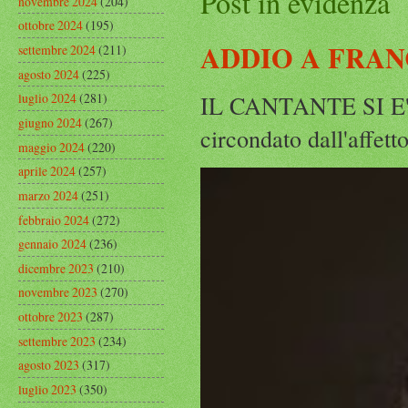
Post in evidenza
novembre 2024
(204)
ottobre 2024
(195)
ADDIO A FRAN
settembre 2024
(211)
agosto 2024
(225)
IL CANTANTE SI E' 
luglio 2024
(281)
giugno 2024
(267)
circondato dall'affetto
maggio 2024
(220)
aprile 2024
(257)
marzo 2024
(251)
febbraio 2024
(272)
gennaio 2024
(236)
dicembre 2023
(210)
novembre 2023
(270)
ottobre 2023
(287)
settembre 2023
(234)
agosto 2023
(317)
luglio 2023
(350)