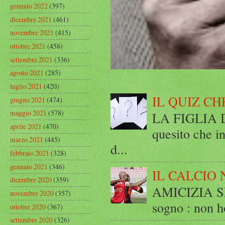
gennaio 2022
(397)
dicembre 2021
(461)
novembre 2021
(415)
ottobre 2021
(458)
settembre 2021
(336)
agosto 2021
(285)
luglio 2021
(420)
IL QUIZ CH
giugno 2021
(474)
maggio 2021
(578)
LA FIGLIA DI
aprile 2021
(470)
quesito che in
marzo 2021
(445)
d...
febbraio 2021
(328)
gennaio 2021
(346)
IL CALCIO 
dicembre 2020
(359)
AMICIZIA SE
novembre 2020
(357)
sogno : non ho
ottobre 2020
(367)
settembre 2020
(326)