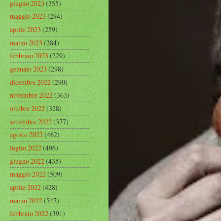
giugno 2023
(355)
maggio 2023
(294)
aprile 2023
(259)
marzo 2023
(284)
febbraio 2023
(229)
gennaio 2023
(298)
dicembre 2022
(290)
novembre 2022
(363)
ottobre 2022
(328)
settembre 2022
(377)
agosto 2022
(462)
luglio 2022
(496)
giugno 2022
(435)
maggio 2022
(509)
aprile 2022
(428)
marzo 2022
(547)
febbraio 2022
(391)