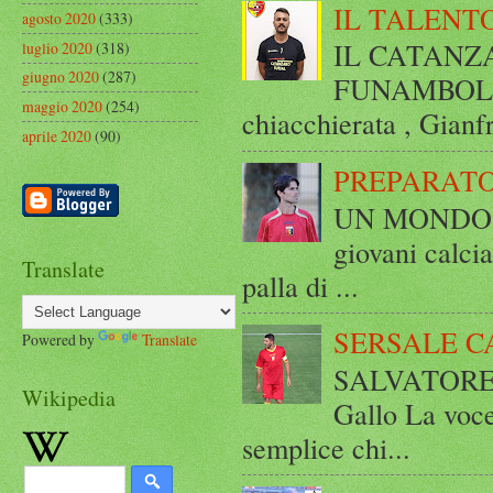
IL TALENT
agosto 2020
(333)
IL CATANZ
luglio 2020
(318)
giugno 2020
(287)
FUNAMBOLICO
maggio 2020
(254)
chiacchierata , Gianf
aprile 2020
(90)
PREPARATO
UN MONDO A 
giovani calci
Translate
palla di ...
SERSALE C
Powered by
Translate
SALVATORE 
Wikipedia
Gallo La voce
semplice chi...