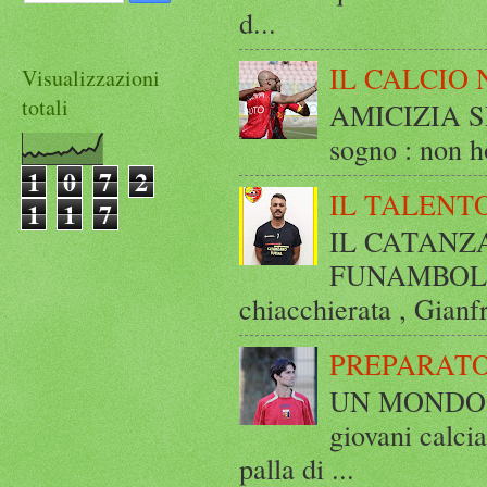
d...
IL CALCIO 
Visualizzazioni
totali
AMICIZIA SE
sogno : non ho
1
0
7
2
IL TALENT
1
1
7
IL CATANZ
FUNAMBOLICO
chiacchierata , Gianf
PREPARATO
UN MONDO A 
giovani calci
palla di ...