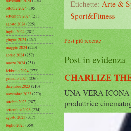
novembre 2024
(204)
Etichette:
Arte & S
ottobre 2024
(195)
Sport&Fitness
settembre 2024
(211)
agosto 2024
(225)
luglio 2024
(281)
giugno 2024
(267)
Post più recente
maggio 2024
(220)
aprile 2024
(257)
Post in evidenza
marzo 2024
(251)
febbraio 2024
(272)
CHARLIZE THE
gennaio 2024
(236)
dicembre 2023
(210)
UNA VERA ICONA IN
novembre 2023
(270)
produttrice cinematog
ottobre 2023
(287)
settembre 2023
(234)
agosto 2023
(317)
luglio 2023
(350)