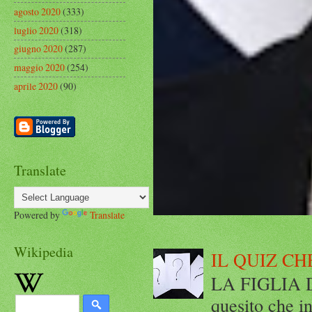
agosto 2020
(333)
luglio 2020
(318)
giugno 2020
(287)
maggio 2020
(254)
aprile 2020
(90)
Translate
Powered by
Translate
Wikipedia
IL QUIZ CH
LA FIGLIA DI
quesito che in