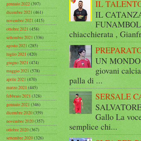
IL TALENT
gennaio 2022
(397)
IL CATANZ
dicembre 2021
(461)
novembre 2021
(415)
FUNAMBOLICO
ottobre 2021
(458)
chiacchierata , Gianf
settembre 2021
(336)
agosto 2021
(285)
PREPARATO
luglio 2021
(420)
UN MONDO A 
giugno 2021
(474)
giovani calci
maggio 2021
(578)
palla di ...
aprile 2021
(470)
marzo 2021
(445)
SERSALE C
febbraio 2021
(328)
gennaio 2021
(346)
SALVATORE 
dicembre 2020
(359)
Gallo La voce
novembre 2020
(357)
semplice chi...
ottobre 2020
(367)
settembre 2020
(326)