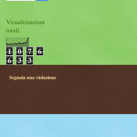
Visualizzazioni
totali
1
0
7
6
6
3
3
Segnala una violazione