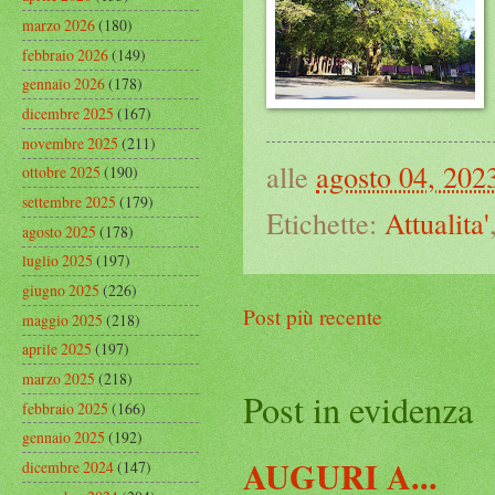
marzo 2026
(180)
febbraio 2026
(149)
gennaio 2026
(178)
dicembre 2025
(167)
novembre 2025
(211)
alle
agosto 04, 202
ottobre 2025
(190)
settembre 2025
(179)
Etichette:
Attualita'
agosto 2025
(178)
luglio 2025
(197)
giugno 2025
(226)
Post più recente
maggio 2025
(218)
aprile 2025
(197)
marzo 2025
(218)
Post in evidenza
febbraio 2025
(166)
gennaio 2025
(192)
AUGURI A...
dicembre 2024
(147)