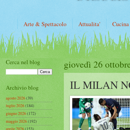
Arte & Spettacolo
Attualita'
Cucina
Cerca nel blog
giovedì 26 ottobr
IL MILAN 
Archivio blog
agosto 2026
(39)
luglio 2026
(184)
giugno 2026
(172)
maggio 2026
(192)
aprile 2026
(153)