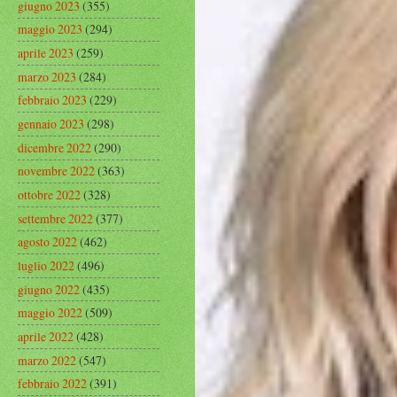
giugno 2023
(355)
maggio 2023
(294)
aprile 2023
(259)
marzo 2023
(284)
febbraio 2023
(229)
gennaio 2023
(298)
dicembre 2022
(290)
novembre 2022
(363)
ottobre 2022
(328)
settembre 2022
(377)
agosto 2022
(462)
luglio 2022
(496)
giugno 2022
(435)
maggio 2022
(509)
aprile 2022
(428)
marzo 2022
(547)
febbraio 2022
(391)