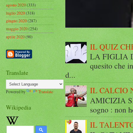
agosto 2020
(333)
luglio 2020
(318)
giugno 2020
(287)
maggio 2020
(254)
aprile 2020
(90)
IL QUIZ CH
LA FIGLIA DI
quesito che in
Translate
d...
IL CALCIO 
Powered by
Translate
AMICIZIA SE
Wikipedia
sogno : non ho
IL TALENT