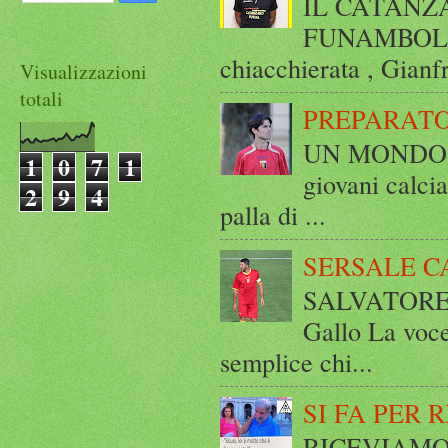
IL CATANZ
FUNAMBOLICO
chiacchierata , Gianf
Visualizzazioni
totali
PREPARATO
UN MONDO A 
1
0
7
1
giovani calci
2
9
4
palla di ...
SERSALE C
SALVATORE 
Gallo La voce
semplice chi...
SI FA PER 
RICEVIAMO E