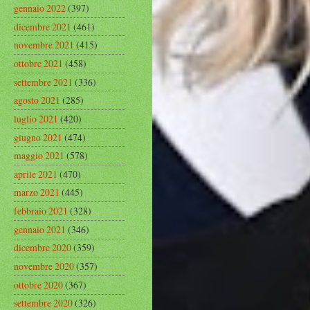
gennaio 2022
(397)
dicembre 2021
(461)
novembre 2021
(415)
ottobre 2021
(458)
settembre 2021
(336)
agosto 2021
(285)
luglio 2021
(420)
giugno 2021
(474)
maggio 2021
(578)
aprile 2021
(470)
marzo 2021
(445)
febbraio 2021
(328)
gennaio 2021
(346)
dicembre 2020
(359)
novembre 2020
(357)
ottobre 2020
(367)
settembre 2020
(326)