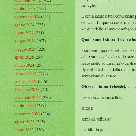
novembre 2024
(204)
risveglio.
ottobre 2024
(195)
L’ernia iatale è una condizione 
settembre 2024
(211)
dei casi. In questo caso, una pi
agosto 2024
(225)
valvola dello sfintere esofageo i
luglio 2024
(281)
Quali sono i sintomi del reflu
giugno 2024
(267)
maggio 2024
(220)
I sintomi tipici del reflusso so
dello stomaco" e dietro lo stern
aprile 2024
(257)
associabile ad un infarto cardia
marzo 2024
(251)
rigurgito è tipico della malatti
febbraio 2024
(272)
sensazione di amaro.
gennaio 2024
(236)
Oltre ai sintomi classici, ci
dicembre 2023
(210)
tosse secca e raucedine;
novembre 2023
(270)
ottobre 2023
(287)
alitosi;
settembre 2023
(234)
asma da reflusso;
agosto 2023
(317)
fastidio in gola;
luglio 2023
(350)