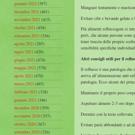
gennaio 2022
(397)
Mangiare lentamente e masticar
dicembre 2021
(461)
Evitare cibi e bevande gelate o 
novembre 2021
(415)
ottobre 2021
(458)
Più alimenti reflussogeni si int
però, che alcune persone sono p
settembre 2021
(336)
tener traccia delle proprie scel
agosto 2021
(285)
sensibilità specifiche individual
luglio 2021
(420)
Altri consigli utili per il reflu
giugno 2021
(474)
maggio 2021
(578)
Il reflusso è una patologia che 
arriva all’alimentazione anti-r
aprile 2021
(470)
patologia. Ecco alcuni dei princ
marzo 2021
(445)
febbraio 2021
(328)
Mantenere il proprio peso corp
gennaio 2021
(346)
Aspettare almeno 2-3 ore dopo il
dicembre 2020
(359)
Dormire con la testa sollevata;
novembre 2020
(357)
ottobre 2020
(367)
Evitare pasti abbondanti e ad al
settembre 2020
(326)