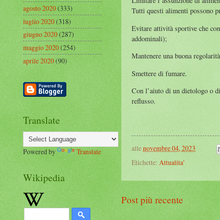
Limitare l’assunzione di aliment
agosto 2020
(333)
Tutti questi alimenti possono p
luglio 2020
(318)
Evitare attività sportive che c
giugno 2020
(287)
addominali);
maggio 2020
(254)
Mantenere una buona regolarità 
aprile 2020
(90)
Smettere di fumare.
Con l’aiuto di un dietologo o di
reflusso.
Translate
alle
novembre 04, 2023
Powered by
Translate
Etichette:
Attualita'
Wikipedia
Post più recente