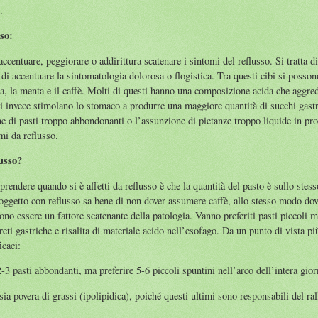
.
so:
centuare, peggiorare o addirittura scatenare i sintomi del reflusso. Si tratta d
 di accentuare la sintomatologia dolorosa o flogistica. Tra questi cibi si posso
ata, la menta e il caffè. Molti di questi hanno una composizione acida che aggred
ti invece stimolano lo stomaco a produrre una maggiore quantità di succhi gastr
 di pasti troppo abbondonanti o l’assunzione di pietanze troppo liquide in pro
mi da reflusso.
usso?
ndere quando si è affetti da reflusso è che la quantità del pasto è sullo stesso 
oggetto con reflusso sa bene di non dover assumere caffè, allo stesso modo do
ono essere un fattore scatenante della patologia. Vanno preferiti pasti piccoli 
eti gastriche e risalita di materiale acido nell’esofago. Da un punto di vista pi
icaci:
-3 pasti abbondanti, ma preferire 5-6 piccoli spuntini nell’arco dell’intera gior
sia povera di grassi (ipolipidica), poiché questi ultimi sono responsabili del r