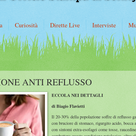
a
Curiosità
Dirette Live
Interviste
Mu
ONE ANTI REFLUSSO
ECCOLA NEI DETTAGLI
di Biagio Flavietti
Il 20-30% della popolazione soffre di reflusso g
con bruciore di stomaco, rigurgito acido, bocca 
con sintomi extra-esofagei come tosse, raucedine
combattere questa condizione patologica, oltre a