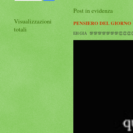
Post in evidenza
Visualizzazioni
PENSIERO DEL GIORNO
totali
EH GIÀ 💯💯💯💯💯💯💯👏👏