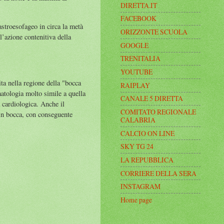
DIRETTA.IT
FACEBOOK
astroesofageo in circa la metà
ORIZZONTE SCUOLA
l’azione contenitiva della
GOOGLE
TRENITALIA
YOUTUBE
ita nella regione della "bocca
RAIPLAY
matologia molto simile a quella
CANALE 5 DIRETTA
a cardiologica. Anche il
COMITATO REGIONALE
o in bocca, con conseguente
CALABRIA
CALCIO ON LINE
SKY TG 24
LA REPUBBLICA
CORRIERE DELLA SERA
INSTAGRAM
Home page