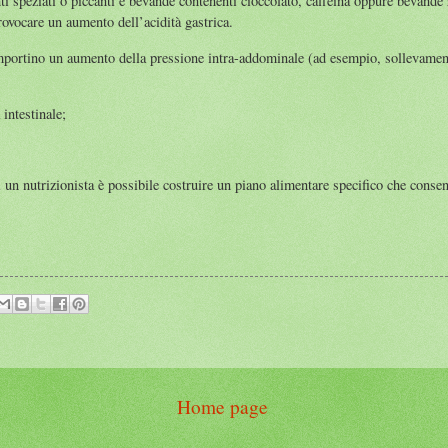
i speziati o piccanti e bevande contenenti cioccolato, caffeina oppure bevande z
rovocare un aumento dell’acidità gastrica.
omportino un aumento della pressione intra-addominale (ad esempio, sollevamento
intestinale;
 un nutrizionista è possibile costruire un piano alimentare specifico che consent
Home page