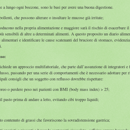
e a lungo ogni boccone, sono le basi per avere una buona digestione.
bollenti, che possono alterare o insultare le mucose già irritate;
roducono nella propria alimentazione e maggiore sarà il rischio di esacerbare i
iù sensibili di altre a determinati alimenti. A questo proposito un diario alim
te alimentari e identificare le cause scatenanti del bruciore di stomaco, evidenzi
i.
sso:
richiede un approccio multifattoriale, che parte dall’assunzione di integratori e
eflusso, passando per una serie di comportamenti che è necessario adottare per r
ipali consigli che un soggetto con reflusso dovrebbe rispettare:
oreo o perdere peso nei pazienti con BMI (body mass index) > 25;
 pasto prima di andare a letto, evitando cibi troppo liquidi;
to contenuto di grassi che favoriscono la sovradistensione gastrica;