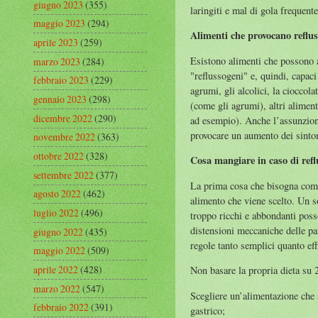
giugno 2023
(355)
laringiti e mal di gola frequente
maggio 2023
(294)
Alimenti che provocano reflus
aprile 2023
(259)
Esistono alimenti che possono ac
marzo 2023
(284)
"reflussogeni" e, quindi, capaci
febbraio 2023
(229)
agrumi, gli alcolici, la cioccol
gennaio 2023
(298)
(come gli agrumi), altri alimen
dicembre 2022
(290)
ad esempio). Anche l’assunzione
provocare un aumento dei sinto
novembre 2022
(363)
ottobre 2022
(328)
Cosa mangiare in caso di refl
settembre 2022
(377)
La prima cosa che bisogna compre
agosto 2022
(462)
alimento che viene scelto. Un s
luglio 2022
(496)
troppo ricchi e abbondanti poss
distensioni meccaniche delle par
giugno 2022
(435)
regole tanto semplici quanto eff
maggio 2022
(509)
aprile 2022
(428)
Non basare la propria dieta su 2
marzo 2022
(547)
Scegliere un’alimentazione che 
febbraio 2022
(391)
gastrico;