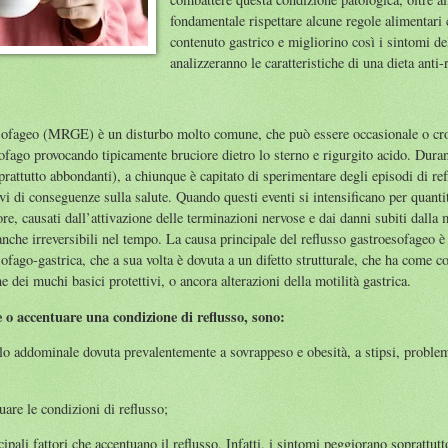
fondamentale rispettare alcune regole alimentari c
contenuto gastrico e migliorino così i sintomi del
analizzeranno le caratteristiche di una dieta anti-
esofageo (MRGE) è un disturbo molto comune, che può essere occasionale o cro
sofago provocando tipicamente bruciore dietro lo sterno e rigurgito acido. Duran
oprattutto abbondanti), a chiunque è capitato di sperimentare degli episodi di ref
ivi di conseguenze sulla salute. Quando questi eventi si intensificano per quanti
lore, causati dall’attivazione delle terminazioni nervose e dai danni subiti dall
nche irreversibili nel tempo. La causa principale del reflusso gastroesofageo è
esofago-gastrica, che a sua volta è dovuta a un difetto strutturale, che ha come
 dei muchi basici protettivi, o ancora alterazioni della motilità gastrica.
 o accentuare una condizione di reflusso, sono:
lo addominale dovuta prevalentemente a sovrappeso e obesità, a stipsi, problemi 
are le condizioni di reflusso;
ipali fattori che accentuano il reflusso. Infatti, i sintomi peggiorano soprattutto