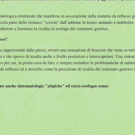
patologica strutturale che manifesta in associazione della malattia da reflusso g
ccola parte dello stomaco "scivola" dall’addome in torace andando a indebolire 
nferiore e favorisce la risalita in esofago del contenuto gastrico.
sso?
no rappresentati dalla pirosi, ovvero una sensazione di bruciore che viene avvert
o e che spesso di irradia anche a livello posteriore e interscapolare. Una sinto
co per cui, la prima cosa da fare, è sempre escludere le problematiche di natur
a da reflusso ed è descritto come la percezione di risalita del contenuto gastric
 sono anche sintomatologie "atipiche" ed extra-esofagee come: