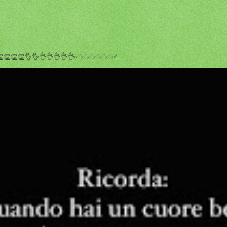
👏👏👏👏👏👌👌👌👌👌👌👌✅✅✅✅✅✅✅