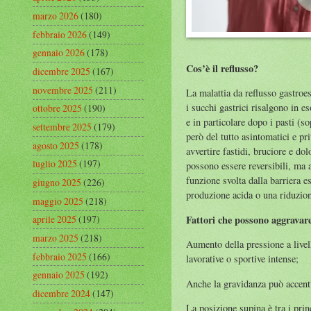
marzo 2026
(180)
febbraio 2026
(149)
gennaio 2026
(178)
Cos’è il reflusso?
dicembre 2025
(167)
novembre 2025
(211)
La malattia da reflusso gastro
i succhi gastrici risalgono in e
ottobre 2025
(190)
e in particolare dopo i pasti (s
settembre 2025
(179)
però del tutto asintomatici e pr
agosto 2025
(178)
avvertire fastidi, bruciore e do
luglio 2025
(197)
possono essere reversibili, ma a
funzione svolta dalla barriera 
giugno 2025
(226)
produzione acida o una riduzione
maggio 2025
(218)
Fattori che possono aggravare
aprile 2025
(197)
marzo 2025
(218)
Aumento della pressione a livel
febbraio 2025
(166)
lavorative o sportive intense;
gennaio 2025
(192)
Anche la gravidanza può accentu
dicembre 2024
(147)
La posizione supina è tra i princ