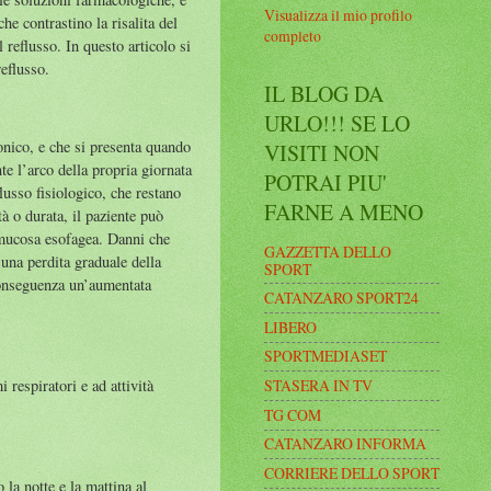
Visualizza il mio profilo
he contrastino la risalita del
completo
 reflusso. In questo articolo si
reflusso.
IL BLOG DA
URLO!!! SE LO
nico, e che si presenta quando
VISITI NON
te l’arco della propria giornata
POTRAI PIU'
lusso fisiologico, che restano
FARNE A MENO
tà o durata, il paziente può
a mucosa esofagea. Danni che
GAZZETTA DELLO
 una perdita graduale della
SPORT
 conseguenza un’aumentata
CATANZARO SPORT24
LIBERO
SPORTMEDIASET
STASERA IN TV
respiratori e ad attività
TG COM
CATANZARO INFORMA
CORRIERE DELLO SPORT
 la notte e la mattina al