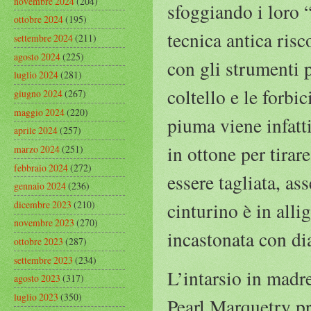
novembre 2024
(204)
sfoggiando i loro 
ottobre 2024
(195)
tecnica antica risc
settembre 2024
(211)
agosto 2024
(225)
con gli strumenti p
luglio 2024
(281)
coltello e le forbi
giugno 2024
(267)
maggio 2024
(220)
piuma viene infatt
aprile 2024
(257)
in ottone per tirar
marzo 2024
(251)
febbraio 2024
(272)
essere tagliata, a
gennaio 2024
(236)
dicembre 2023
(210)
cinturino è in alli
novembre 2023
(270)
incastonata con di
ottobre 2023
(287)
settembre 2023
(234)
L’intarsio in madr
agosto 2023
(317)
luglio 2023
(350)
Pearl Marquetry pr