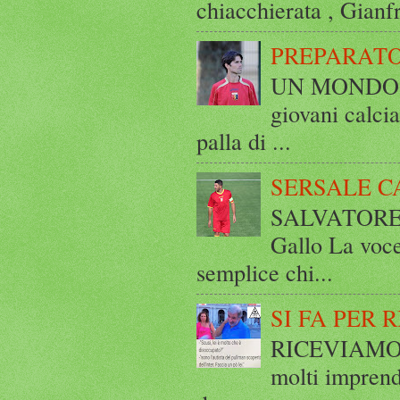
chiacchierata , Gianf
PREPARATO
UN MONDO A 
giovani calci
palla di ...
SERSALE C
SALVATORE 
Gallo La voce
semplice chi...
SI FA PER 
RICEVIAMO E
molti imprend