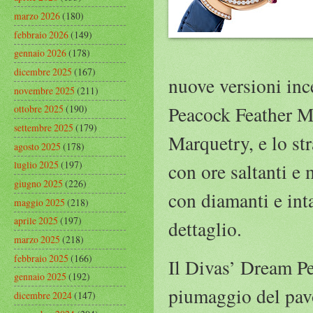
marzo 2026
(180)
febbraio 2026
(149)
gennaio 2026
(178)
dicembre 2025
(167)
nuove versioni ince
novembre 2025
(211)
Peacock Feather M
ottobre 2025
(190)
settembre 2025
(179)
Marquetry, e lo s
agosto 2025
(178)
luglio 2025
(197)
con ore saltanti e 
giugno 2025
(226)
con diamanti e int
maggio 2025
(218)
aprile 2025
(197)
dettaglio.
marzo 2025
(218)
febbraio 2025
(166)
Il Divas’ Dream P
gennaio 2025
(192)
piumaggio del pav
dicembre 2024
(147)