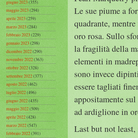
giugno 2023
(355)
Le sue piume a for
maggio 2023
(294)
aprile 2023
(259)
quadrante, mentre 
marzo 2023
(284)
oro rosa. Sullo sfo
febbraio 2023
(229)
gennaio 2023
(298)
la fragilità della 
dicembre 2022
(290)
elementi in madrep
novembre 2022
(363)
ottobre 2022
(328)
sono invece dipinti
settembre 2022
(377)
essere tagliati fin
agosto 2022
(462)
luglio 2022
(496)
appositamente sul q
giugno 2022
(435)
maggio 2022
(509)
ad ardiglione in o
aprile 2022
(428)
marzo 2022
(547)
Last but not least
febbraio 2022
(391)