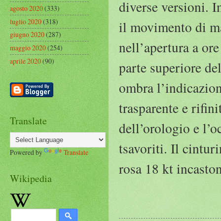
diverse versioni. 
agosto 2020
(333)
luglio 2020
(318)
il movimento di ma
giugno 2020
(287)
nell’apertura a ore
maggio 2020
(254)
aprile 2020
(90)
parte superiore del
ombra l’indicazione
trasparente e rifin
Translate
dell’orologio e l’
tsavoriti. Il cintu
Powered by
Translate
rosa 18 kt incasto
Wikipedia