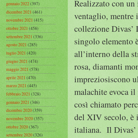
Realizzato con un 
gennaio 2022
(397)
dicembre 2021
(461)
ventaglio, mentre 
novembre 2021
(415)
collezione Divas’ 
ottobre 2021
(458)
settembre 2021
(336)
singolo elemento è
agosto 2021
(285)
all’interno della s
luglio 2021
(420)
giugno 2021
(474)
rosa, diamanti mon
maggio 2021
(578)
impreziosiscono ul
aprile 2021
(470)
marzo 2021
(445)
malachite evoca il
febbraio 2021
(328)
così chiamato perc
gennaio 2021
(346)
dicembre 2020
(359)
del XIV secolo, è 
novembre 2020
(357)
ottobre 2020
(367)
italiana. Il Divas
settembre 2020
(326)