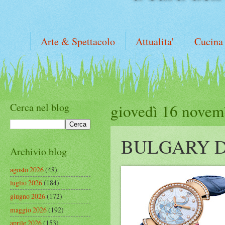
Arte & Spettacolo
Attualita'
Cucina
Cerca nel blog
giovedì 16 novem
BULGARY D
Archivio blog
agosto 2026
(48)
luglio 2026
(184)
giugno 2026
(172)
maggio 2026
(192)
aprile 2026
(153)