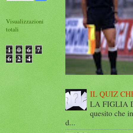
Visualizzazioni
totali
1
0
6
7
6
2
4
IL QUIZ CH
LA FIGLIA DI
quesito che in
d...