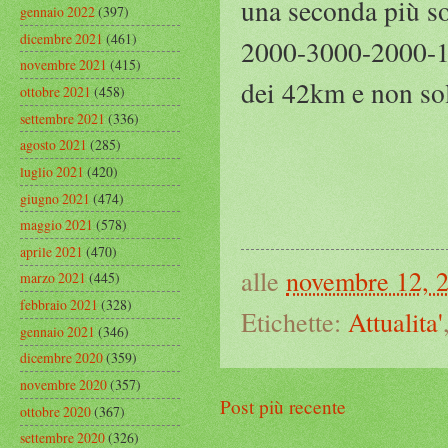
una seconda più s
gennaio 2022
(397)
dicembre 2021
(461)
2000-3000-2000-100
novembre 2021
(415)
dei 42km e non sol
ottobre 2021
(458)
settembre 2021
(336)
agosto 2021
(285)
luglio 2021
(420)
giugno 2021
(474)
maggio 2021
(578)
aprile 2021
(470)
alle
novembre 12, 
marzo 2021
(445)
febbraio 2021
(328)
Etichette:
Attualita'
gennaio 2021
(346)
dicembre 2020
(359)
novembre 2020
(357)
Post più recente
ottobre 2020
(367)
settembre 2020
(326)