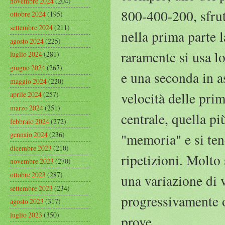
novembre 2024
(204)
800-400-200, sfrut
ottobre 2024
(195)
settembre 2024
(211)
nella prima parte l
agosto 2024
(225)
raramente si usa l
luglio 2024
(281)
giugno 2024
(267)
e una seconda in as
maggio 2024
(220)
velocità delle prim
aprile 2024
(257)
marzo 2024
(251)
centrale, quella pi
febbraio 2024
(272)
gennaio 2024
(236)
"memoria" e si ten
dicembre 2023
(210)
ripetizioni. Molto 
novembre 2023
(270)
ottobre 2023
(287)
una variazione di v
settembre 2023
(234)
progressivamente o
agosto 2023
(317)
luglio 2023
(350)
prove.