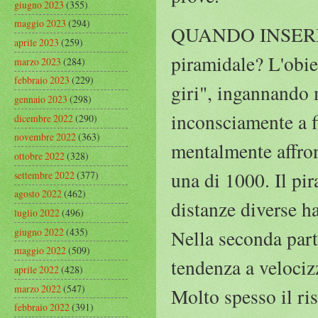
giugno 2023
(355)
maggio 2023
(294)
QUANDO INSERIRE
aprile 2023
(259)
piramidale? L'obie
marzo 2023
(284)
febbraio 2023
(229)
giri", ingannando
gennaio 2023
(298)
inconsciamente a fi
dicembre 2022
(290)
novembre 2022
(363)
mentalmente affron
ottobre 2022
(328)
una di 1000. Il pi
settembre 2022
(377)
agosto 2022
(462)
distanze diverse h
luglio 2022
(496)
giugno 2022
(435)
Nella seconda part
maggio 2022
(509)
tendenza a velociz
aprile 2022
(428)
marzo 2022
(547)
Molto spesso il ris
febbraio 2022
(391)