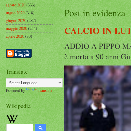
agosto 2020
(333)
Post in evidenza
luglio 2020
(318)
giugno 2020
(287)
CALCIO IN LU
maggio 2020
(254)
aprile 2020
(90)
ADDIO A PIPPO MARC
è morto a 90 anni Gius
Translate
Powered by
Translate
Wikipedia