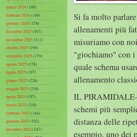
marzo 2026
(180)
Si fa molto parlare
febbraio 2026
(149)
gennaio 2026
(178)
allenamenti più fa
dicembre 2025
(167)
misuriamo con noi 
novembre 2025
(211)
ottobre 2025
(190)
"giochiamo" con i 
settembre 2025
(179)
agosto 2025
(178)
quale schema usare 
luglio 2025
(197)
allenamento classi
giugno 2025
(226)
maggio 2025
(218)
IL PIRAMIDALE— Il
aprile 2025
(197)
marzo 2025
(218)
schemi più semplic
febbraio 2025
(166)
distanza delle rip
gennaio 2025
(192)
dicembre 2024
(147)
esempio, uno dei p