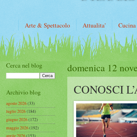
Arte & Spettacolo
Attualita'
Cucina
Cerca nel blog
domenica 12 nov
CONOSCI L
Archivio blog
agosto 2026
(33)
luglio 2026
(184)
giugno 2026
(172)
maggio 2026
(192)
aprile 2026
(153)