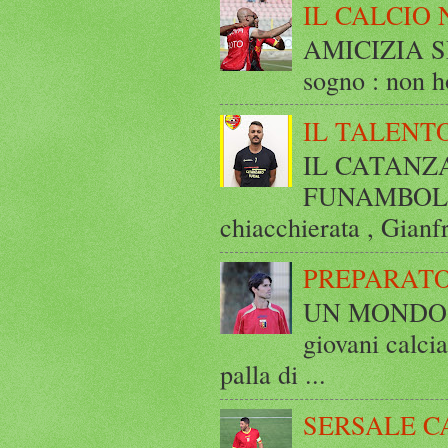
IL CALCIO 
AMICIZIA SE
sogno : non ho
IL TALENT
IL CATANZ
FUNAMBOLICO
chiacchierata , Gianf
PREPARATO
UN MONDO A 
giovani calci
palla di ...
SERSALE C