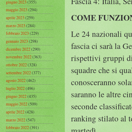
Fascia 4: Italia, S
giugno 2023
(355)
maggio 2023
(294)
COME FUNZION
aprile 2023
(259)
marzo 2023
(284)
Le 24 nazionali qu
febbraio 2023
(229)
gennaio 2023
(298)
fascia ci sarà la 
dicembre 2022
(290)
rispettivi gruppi d
novembre 2022
(363)
ottobre 2022
(328)
squadre che si qual
settembre 2022
(377)
conosceranno solam
agosto 2022
(462)
luglio 2022
(496)
saranno le altre ci
giugno 2022
(435)
seconde classificat
maggio 2022
(509)
aprile 2022
(428)
ranking stilato al 
marzo 2022
(547)
febbraio 2022
(391)
martedì.