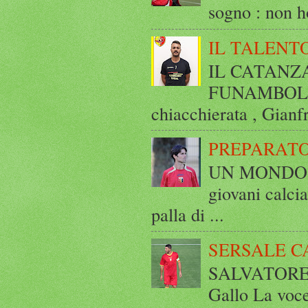
sogno : non ho
IL TALENT
IL CATANZ
FUNAMBOLICO
chiacchierata , Gianf
PREPARATO
UN MONDO A 
giovani calci
palla di ...
SERSALE C
SALVATORE 
Gallo La voce