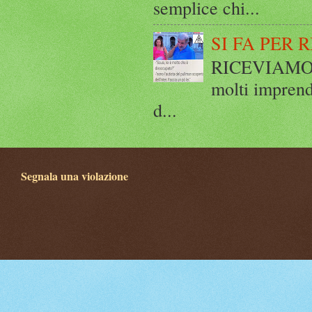
semplice chi...
SI FA PER 
RICEVIAMO E
molti imprend
d...
Segnala una violazione