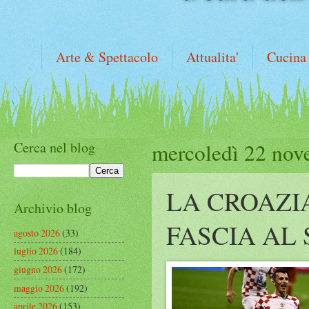
Arte & Spettacolo
Attualita'
Cucina
Cerca nel blog
mercoledì 22 nov
LA CROAZIA
Archivio blog
FASCIA AL
agosto 2026
(33)
luglio 2026
(184)
giugno 2026
(172)
maggio 2026
(192)
aprile 2026
(153)