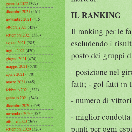
gennaio 2022
(397)
dicembre 2021
(461)
IL RANKING
novembre 2021
(415)
ottobre 2021
(458)
Il ranking per le f
settembre 2021
(336)
escludendo i risult
agosto 2021
(285)
luglio 2021
(420)
posto dei gruppi di
giugno 2021
(474)
maggio 2021
(578)
- posizione nel gir
aprile 2021
(470)
fatti; - gol fatti in 
marzo 2021
(445)
febbraio 2021
(328)
- numero di vittori
gennaio 2021
(346)
dicembre 2020
(359)
novembre 2020
(357)
- miglior condotta
ottobre 2020
(367)
punti per ogni esp
settembre 2020
(326)