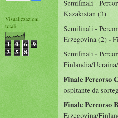
Semifinali - Perco
Kazakistan (3)
Visualizzazioni
totali
Semifinali - Percor
Erzegovina (2) - F
1
0
6
9
3
5
8
Semifinali - Percor
Finlandia/Ucraina/
Finale Percorso 
ospitante da sorte
Finale Percorso 
Erzegovina/Finland