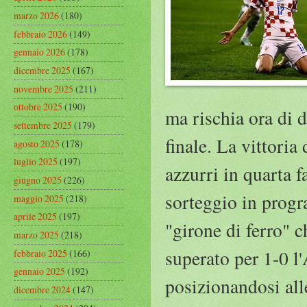
marzo 2026
(180)
febbraio 2026
(149)
gennaio 2026
(178)
dicembre 2025
(167)
novembre 2025
(211)
ottobre 2025
(190)
ma rischia ora di d
settembre 2025
(179)
finale. La vittoria
agosto 2025
(178)
luglio 2025
(197)
azzurri in quarta 
giugno 2025
(226)
sorteggio in prog
maggio 2025
(218)
aprile 2025
(197)
"girone di ferro" 
marzo 2025
(218)
superato per 1-0 l
febbraio 2025
(166)
gennaio 2025
(192)
posizionandosi all
dicembre 2024
(147)