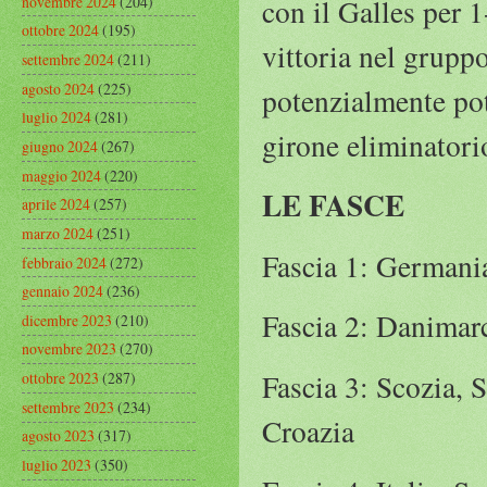
novembre 2024
(204)
con il Galles per 
ottobre 2024
(195)
vittoria nel gruppo
settembre 2024
(211)
agosto 2024
(225)
potenzialmente potr
luglio 2024
(281)
girone eliminator
giugno 2024
(267)
maggio 2024
(220)
LE FASCE
aprile 2024
(257)
marzo 2024
(251)
Fascia 1: Germania
febbraio 2024
(272)
gennaio 2024
(236)
Fascia 2: Danimar
dicembre 2023
(210)
novembre 2023
(270)
Fascia 3: Scozia, 
ottobre 2023
(287)
settembre 2023
(234)
Croazia
agosto 2023
(317)
luglio 2023
(350)