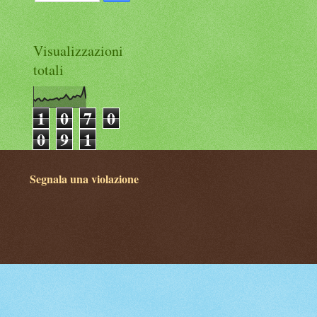
Visualizzazioni
totali
1
0
7
0
0
9
1
Segnala una violazione