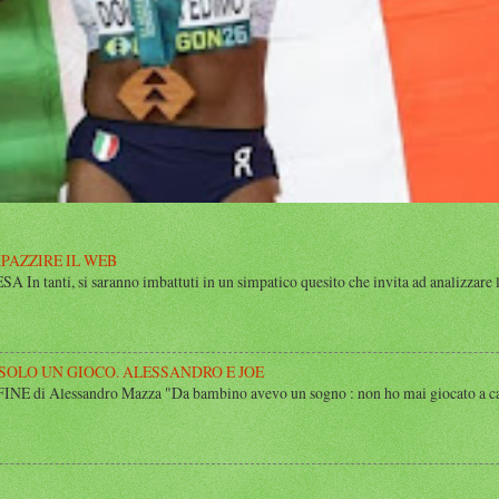
MPAZZIRE IL WEB
n tanti, si saranno imbattuti in un simpatico quesito che invita ad analizzare l’
 SOLO UN GIOCO. ALESSANDRO E JOE
di Alessandro Mazza "Da bambino avevo un sogno : non ho mai giocato a calcio 