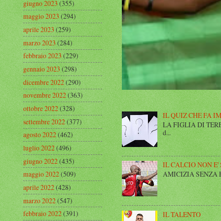
giugno 2023
(355)
maggio 2023
(294)
aprile 2023
(259)
marzo 2023
(284)
febbraio 2023
(229)
gennaio 2023
(298)
dicembre 2022
(290)
novembre 2022
(363)
ottobre 2022
(328)
IL QUIZ CHE FA I
settembre 2022
(377)
LA FIGLIA DI TERESA I
d...
agosto 2022
(462)
luglio 2022
(496)
giugno 2022
(435)
IL CALCIO NON E'
AMICIZIA SENZA FINE 
maggio 2022
(509)
aprile 2022
(428)
marzo 2022
(547)
febbraio 2022
(391)
IL TALENTO