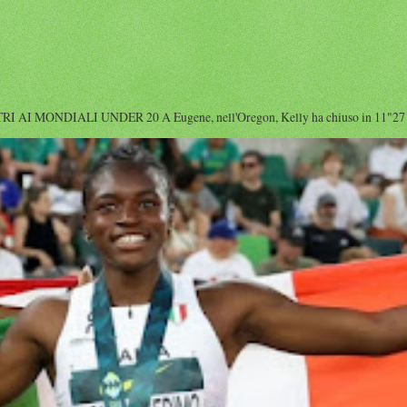
I MONDIALI UNDER 20 A Eugene, nell'Oregon, Kelly ha chiuso in 11"27 diet