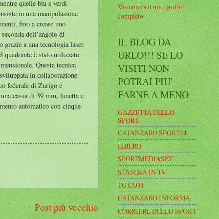
mentre quelle blu e verdi
Visualizza il mio profilo
onsiste in una manipolazione
completo
onenti, fino a creare uno
a seconda dell’angolo di
IL BLOG DA
o grazie a una tecnologia laser.
URLO!!! SE LO
del quadrante è stato utilizzato
idimensionale. Questa tecnica
VISITI NON
 sviluppata in collaborazione
POTRAI PIU'
ico federale di Zurigo e
FARNE A MENO
a una cassa di 39 mm, lunetta e
ovimento automatico con cinque
GAZZETTA DELLO
SPORT
CATANZARO SPORT24
LIBERO
SPORTMEDIASET
STASERA IN TV
TG COM
CATANZARO INFORMA
Post più vecchio
CORRIERE DELLO SPORT