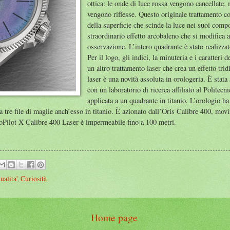
ottica: le onde di luce rossa vengono cancellate, 
vengono riflesse. Questo originale trattamento c
della superficie che scinde la luce nei suoi comp
straordinario effetto arcobaleno che si modifica 
osservazione. L’intero quadrante è stato realizzat
Per il logo, gli indici, la minuteria e i caratteri 
un altro trattamento laser che crea un effetto tr
laser è una novità assoluta in orologeria. È stata
con un laboratorio di ricerca affiliato al Politecn
applicata a un quadrante in titanio. L’orologio h
 a tre file di maglie anch’esso in titanio. È azionato dall’Oris Calibre 400, m
ProPilot X Calibre 400 Laser è impermeabile fino a 100 metri.
ualita'
,
Curiosità
Home page