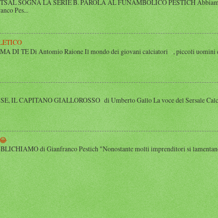
SAL SOGNA LA SERIE B. PAROLA AL FUNAMBOLICO PESTICH Abbiamo inco
anco Pes...
LETICO
 TE Di Antomio Raione Il mondo dei giovani calciatori , piccoli uomini e
 IL CAPITANO GIALLOROSSO di Umberto Gallo La voce del Sersale Calcio, il
😂
HIAMO di Gianfranco Pestich "Nonostante molti imprenditori si lamentano 