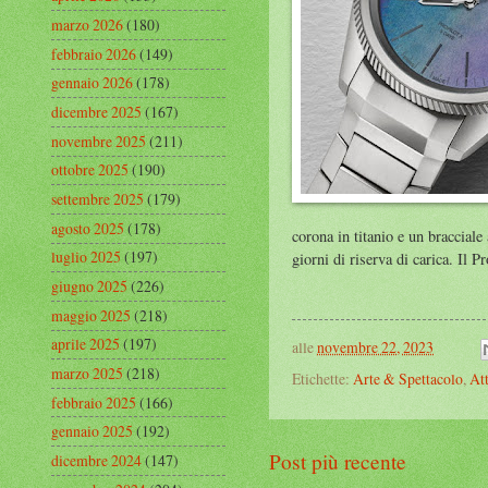
marzo 2026
(180)
febbraio 2026
(149)
gennaio 2026
(178)
dicembre 2025
(167)
novembre 2025
(211)
ottobre 2025
(190)
settembre 2025
(179)
agosto 2025
(178)
corona in titanio e un bracciale
luglio 2025
(197)
giorni di riserva di carica. Il 
giugno 2025
(226)
maggio 2025
(218)
aprile 2025
(197)
alle
novembre 22, 2023
marzo 2025
(218)
Etichette:
Arte & Spettacolo
,
Att
febbraio 2025
(166)
gennaio 2025
(192)
Post più recente
dicembre 2024
(147)