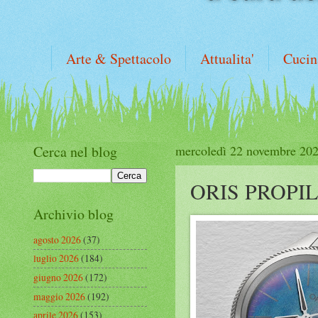
Arte & Spettacolo
Attualita'
Cucin
Cerca nel blog
mercoledì 22 novembre 20
ORIS PROPI
Archivio blog
agosto 2026
(37)
luglio 2026
(184)
giugno 2026
(172)
maggio 2026
(192)
aprile 2026
(153)