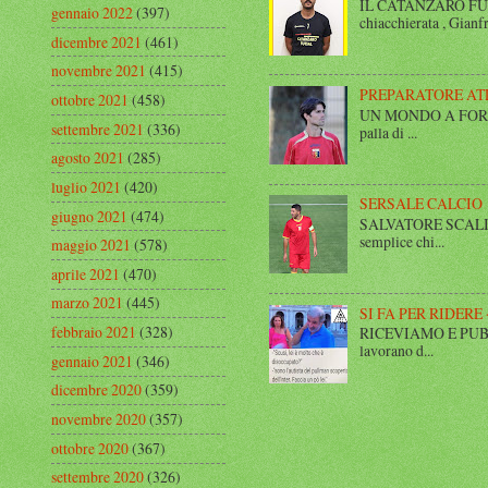
IL CATANZARO FUT
gennaio 2022
(397)
chiacchierata , Gianfr
dicembre 2021
(461)
novembre 2021
(415)
PREPARATORE AT
ottobre 2021
(458)
UN MONDO A FORMA DI
settembre 2021
(336)
palla di ...
agosto 2021
(285)
luglio 2021
(420)
SERSALE CALCIO
giugno 2021
(474)
SALVATORE SCALISE,
semplice chi...
maggio 2021
(578)
aprile 2021
(470)
marzo 2021
(445)
SI FA PER RIDERE 
febbraio 2021
(328)
RICEVIAMO E PUBBLIC
lavorano d...
gennaio 2021
(346)
dicembre 2020
(359)
novembre 2020
(357)
ottobre 2020
(367)
settembre 2020
(326)