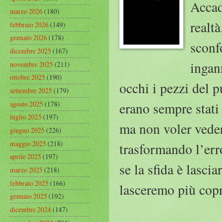
Accad
marzo 2026
(180)
realtà
febbraio 2026
(149)
gennaio 2026
(178)
sconf
dicembre 2025
(167)
ingan
novembre 2025
(211)
ottobre 2025
(190)
occhi i pezzi del 
settembre 2025
(179)
agosto 2025
(178)
erano sempre stati 
luglio 2025
(197)
ma non voler vedere
giugno 2025
(226)
maggio 2025
(218)
trasformando l’erro
aprile 2025
(197)
se la sfida è lasci
marzo 2025
(218)
febbraio 2025
(166)
lasceremo più copr
gennaio 2025
(192)
dicembre 2024
(147)