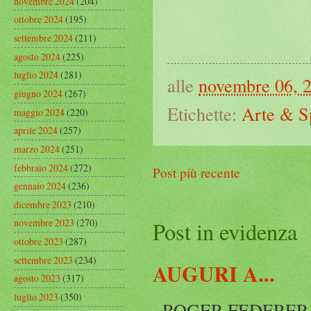
novembre 2024
(204)
ottobre 2024
(195)
settembre 2024
(211)
agosto 2024
(225)
luglio 2024
(281)
alle
novembre 06, 
giugno 2024
(267)
Etichette:
Arte & S
maggio 2024
(220)
aprile 2024
(257)
marzo 2024
(251)
febbraio 2024
(272)
Post più recente
gennaio 2024
(236)
dicembre 2023
(210)
novembre 2023
(270)
Post in evidenza
ottobre 2023
(287)
settembre 2023
(234)
AUGURI A...
agosto 2023
(317)
luglio 2023
(350)
..ROGER FEDERER Rog