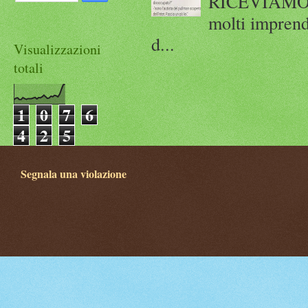
RICEVIAMO E
molti imprend
d...
Visualizzazioni
totali
1
0
7
6
4
2
5
Segnala una violazione