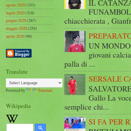
IL CATANZ
agosto 2020
(333)
FUNAMBOLICO
luglio 2020
(318)
chiacchierata , Gianf
giugno 2020
(287)
maggio 2020
(254)
PREPARATO
aprile 2020
(90)
UN MONDO A 
giovani calci
palla di ...
Translate
SERSALE C
SALVATORE 
Powered by
Translate
Gallo La voce
semplice chi...
Wikipedia
SI FA PER 