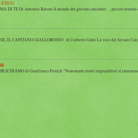
LETICO
 TE Di Antomio Raione Il mondo dei giovani calciatori , piccoli uomini e
 IL CAPITANO GIALLOROSSO di Umberto Gallo La voce del Sersale Calcio, il
😂
HIAMO di Gianfranco Pestich "Nonostante molti imprenditori si lamentano 