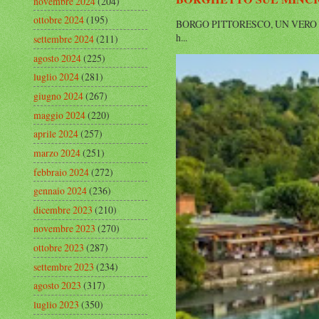
novembre 2024
(204)
ottobre 2024
(195)
BORGO PITTORESCO, UN VERO SOGNO 
h...
settembre 2024
(211)
agosto 2024
(225)
luglio 2024
(281)
giugno 2024
(267)
maggio 2024
(220)
aprile 2024
(257)
marzo 2024
(251)
febbraio 2024
(272)
gennaio 2024
(236)
dicembre 2023
(210)
novembre 2023
(270)
ottobre 2023
(287)
settembre 2023
(234)
agosto 2023
(317)
luglio 2023
(350)