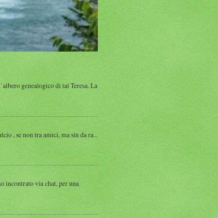
albero genealogico di tal Teresa. La
, se non tra amici, ma sin da ra...
ntrato via chat, per una