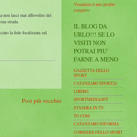
Visualizza il mio profilo
completo
a non lasci mai affievolire del
 sua strada.
IL BLOG DA
iato la fede focalizzata sul
URLO!!! SE LO
VISITI NON
POTRAI PIU'
FARNE A MENO
GAZZETTA DELLO
SPORT
CATANZARO SPORT24
LIBERO
SPORTMEDIASET
Post più vecchio
STASERA IN TV
TG COM
CATANZARO INFORMA
CORRIERE DELLO SPORT