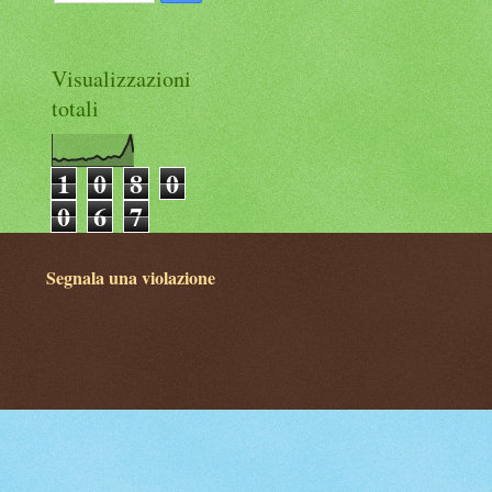
Visualizzazioni
totali
1
0
8
0
0
6
7
Segnala una violazione