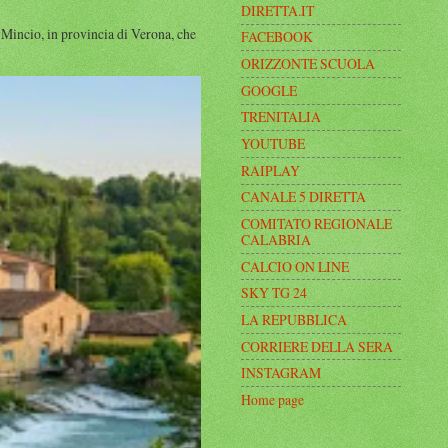
DIRETTA.IT
ncio, in provincia di Verona, che
FACEBOOK
ORIZZONTE SCUOLA
GOOGLE
TRENITALIA
YOUTUBE
RAIPLAY
CANALE 5 DIRETTA
COMITATO REGIONALE
CALABRIA
CALCIO ON LINE
SKY TG 24
LA REPUBBLICA
CORRIERE DELLA SERA
INSTAGRAM
Home page