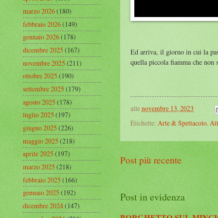
marzo 2026
(180)
febbraio 2026
(149)
gennaio 2026
(178)
dicembre 2025
(167)
Ed arriva, il giorno in cui la p
quella piccola fiamma che non s
novembre 2025
(211)
ottobre 2025
(190)
settembre 2025
(179)
agosto 2025
(178)
alle
novembre 13, 2023
luglio 2025
(197)
Etichette:
Arte & Spettacolo
,
Att
giugno 2025
(226)
maggio 2025
(218)
aprile 2025
(197)
Post più recente
marzo 2025
(218)
febbraio 2025
(166)
gennaio 2025
(192)
Post in evidenza
dicembre 2024
(147)
BORGHETTO SUL MINC