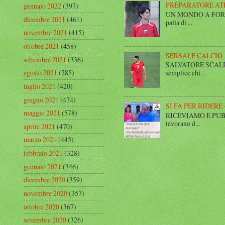
PREPARATORE AT
gennaio 2022
(397)
UN MONDO A FORMA DI
dicembre 2021
(461)
palla di ...
novembre 2021
(415)
ottobre 2021
(458)
SERSALE CALCIO
settembre 2021
(336)
SALVATORE SCALISE,
agosto 2021
(285)
semplice chi...
luglio 2021
(420)
giugno 2021
(474)
SI FA PER RIDERE 
maggio 2021
(578)
RICEVIAMO E PUBBLIC
lavorano d...
aprile 2021
(470)
marzo 2021
(445)
febbraio 2021
(328)
gennaio 2021
(346)
dicembre 2020
(359)
novembre 2020
(357)
ottobre 2020
(367)
settembre 2020
(326)