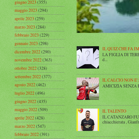
giugno 2023
(355)
maggio 2023
(294)
aprile 2023
(259)
marzo 2023
(284)
febbraio 2023
(229)
gennaio 2023
(298)
IL QUIZ CHE FA I
dicembre 2022
(290)
LA FIGLIA DI TERESA I
d...
novembre 2022
(363)
ottobre 2022
(328)
settembre 2022
(377)
IL CALCIO NON E'
agosto 2022
(462)
AMICIZIA SENZA FINE 
luglio 2022
(496)
giugno 2022
(435)
maggio 2022
(509)
IL TALENTO
IL CATANZARO FUT
aprile 2022
(428)
chiacchierata , Gianfr
marzo 2022
(547)
febbraio 2022
(391)