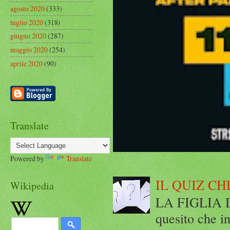
agosto 2020
(333)
luglio 2020
(318)
giugno 2020
(287)
maggio 2020
(254)
aprile 2020
(90)
Translate
Powered by
Translate
IL QUIZ CH
Wikipedia
LA FIGLIA DI
quesito che in