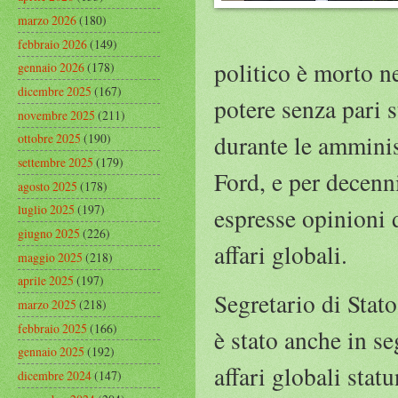
marzo 2026
(180)
febbraio 2026
(149)
politico è morto n
gennaio 2026
(178)
dicembre 2025
(167)
potere senza pari s
novembre 2025
(211)
durante le amminis
ottobre 2025
(190)
settembre 2025
(179)
Ford, e per decenni
agosto 2025
(178)
luglio 2025
(197)
espresse opinioni 
giugno 2025
(226)
affari globali.
maggio 2025
(218)
aprile 2025
(197)
Segretario di Stato
marzo 2025
(218)
febbraio 2025
(166)
è stato anche in se
gennaio 2025
(192)
affari globali statu
dicembre 2024
(147)