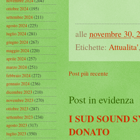
novembre 2024
(204)
ottobre 2024
(195)
settembre 2024
(211)
agosto 2024
(225)
alle
novembre 30, 
luglio 2024
(281)
giugno 2024
(267)
Etichette:
Attualita'
maggio 2024
(220)
aprile 2024
(257)
marzo 2024
(251)
Post più recente
febbraio 2024
(272)
gennaio 2024
(236)
dicembre 2023
(210)
Post in evidenza
novembre 2023
(270)
ottobre 2023
(287)
I SUD SOUND 
settembre 2023
(234)
agosto 2023
(317)
DONATO
luglio 2023
(350)