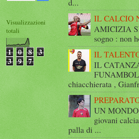
d...
IL CALCIO 
Visualizzazioni
AMICIZIA SE
totali
sogno : non ho
1
0
8
3
IL TALENT
3
9
7
IL CATANZ
FUNAMBOLICO
chiacchierata , Gianf
PREPARATO
UN MONDO A 
giovani calci
palla di ...