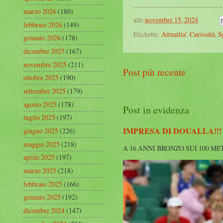
marzo 2026
(180)
alle
novembre 15, 2024
febbraio 2026
(149)
Etichette:
Attualita'
,
Curiosità
,
S
gennaio 2026
(178)
dicembre 2025
(167)
novembre 2025
(211)
Post più recente
ottobre 2025
(190)
settembre 2025
(179)
agosto 2025
(178)
Post in evidenza
luglio 2025
(197)
IMPRESA DI DOUALLA!!!
giugno 2025
(226)
maggio 2025
(218)
A 16 ANNI BRONZO SUI 100 METRI A
aprile 2025
(197)
marzo 2025
(218)
febbraio 2025
(166)
gennaio 2025
(192)
dicembre 2024
(147)