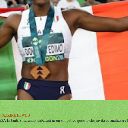
MPAZZIRE IL WEB
n tanti, si saranno imbattuti in un simpatico quesito che invita ad analizzare l’