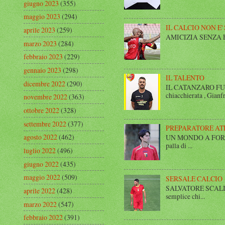
giugno 2023
(355)
maggio 2023
(294)
IL CALCIO NON E'
aprile 2023
(259)
AMICIZIA SENZA FINE 
marzo 2023
(284)
febbraio 2023
(229)
gennaio 2023
(298)
IL TALENTO
dicembre 2022
(290)
IL CATANZARO FUT
chiacchierata , Gianfr
novembre 2022
(363)
ottobre 2022
(328)
settembre 2022
(377)
PREPARATORE AT
agosto 2022
(462)
UN MONDO A FORMA DI
palla di ...
luglio 2022
(496)
giugno 2022
(435)
maggio 2022
(509)
SERSALE CALCIO
SALVATORE SCALISE,
aprile 2022
(428)
semplice chi...
marzo 2022
(547)
febbraio 2022
(391)