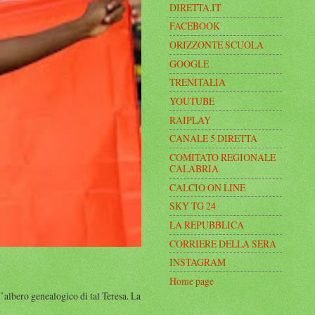
DIRETTA.IT
FACEBOOK
ORIZZONTE SCUOLA
GOOGLE
TRENITALIA
YOUTUBE
RAIPLAY
CANALE 5 DIRETTA
COMITATO REGIONALE
CALABRIA
CALCIO ON LINE
SKY TG 24
LA REPUBBLICA
CORRIERE DELLA SERA
INSTAGRAM
Home page
albero genealogico di tal Teresa. La