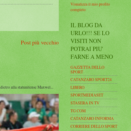
Visualizza il mio profilo
completo
IL BLOG DA
URLO!!! SE LO
VISITI NON
Post più vecchio
POTRAI PIU'
FARNE A MENO
GAZZETTA DELLO
SPORT
CATANZARO SPORT24
ro alla statunitense Maxwel...
LIBERO
SPORTMEDIASET
STASERA IN TV
TG COM
CATANZARO INFORMA
CORRIERE DELLO SPORT