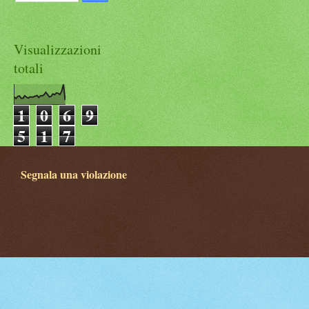
Visualizzazioni
totali
1
0
6
9
5
1
7
Segnala una violazione