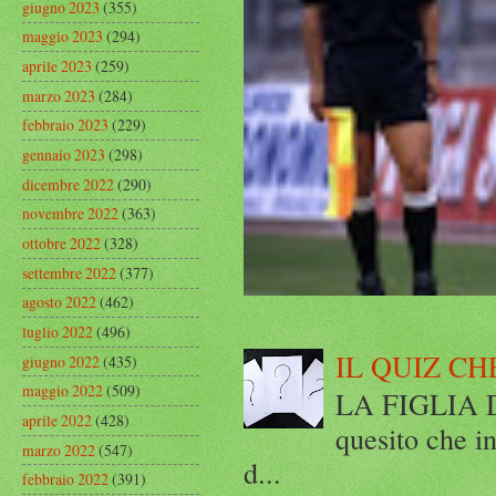
giugno 2023
(355)
maggio 2023
(294)
aprile 2023
(259)
marzo 2023
(284)
febbraio 2023
(229)
gennaio 2023
(298)
dicembre 2022
(290)
novembre 2022
(363)
ottobre 2022
(328)
settembre 2022
(377)
agosto 2022
(462)
luglio 2022
(496)
IL QUIZ CH
giugno 2022
(435)
maggio 2022
(509)
LA FIGLIA DI
aprile 2022
(428)
quesito che in
marzo 2022
(547)
d...
febbraio 2022
(391)