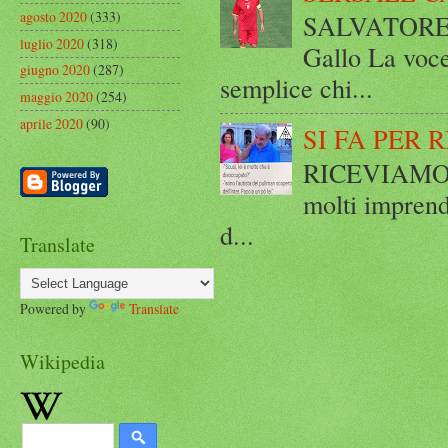
agosto 2020
(333)
SALVATORE 
luglio 2020
(318)
Gallo La voce
giugno 2020
(287)
semplice chi...
maggio 2020
(254)
aprile 2020
(90)
SI FA PER 
RICEVIAMO E
molti imprend
d...
Translate
Powered by
Translate
Wikipedia