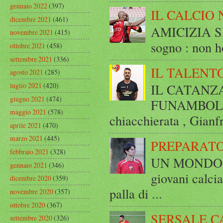
gennaio 2022
(397)
IL CALCIO 
dicembre 2021
(461)
AMICIZIA SE
novembre 2021
(415)
sogno : non ho
ottobre 2021
(458)
settembre 2021
(336)
IL TALENT
agosto 2021
(285)
luglio 2021
(420)
IL CATANZ
giugno 2021
(474)
FUNAMBOLICO
maggio 2021
(578)
chiacchierata , Gianf
aprile 2021
(470)
marzo 2021
(445)
PREPARATO
febbraio 2021
(328)
UN MONDO A 
gennaio 2021
(346)
giovani calci
dicembre 2020
(359)
palla di ...
novembre 2020
(357)
ottobre 2020
(367)
SERSALE C
settembre 2020
(326)