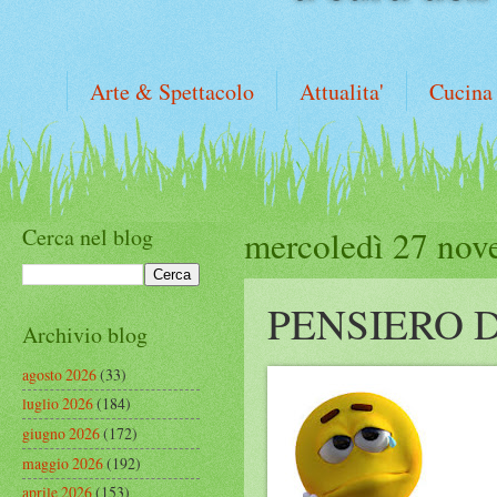
Arte & Spettacolo
Attualita'
Cucina
Cerca nel blog
mercoledì 27 nov
PENSIERO 
Archivio blog
agosto 2026
(33)
luglio 2026
(184)
giugno 2026
(172)
maggio 2026
(192)
aprile 2026
(153)