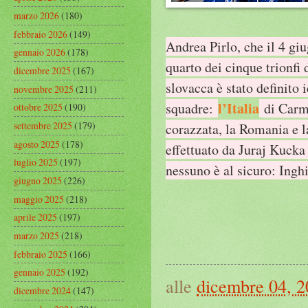
marzo 2026
(180)
febbraio 2026
(149)
Andrea Pirlo, che il 4 gi
gennaio 2026
(178)
quarto dei cinque trionfi 
dicembre 2025
(167)
slovacca è stato definito i
novembre 2025
(211)
l’Italia
squadre:
di Carmi
ottobre 2025
(190)
settembre 2025
(179)
corazzata, la Romania e l
agosto 2025
(178)
effettuato da Juraj Kucka
luglio 2025
(197)
nessuno è al sicuro: Ingh
giugno 2025
(226)
maggio 2025
(218)
aprile 2025
(197)
marzo 2025
(218)
febbraio 2025
(166)
gennaio 2025
(192)
alle
dicembre 04, 
dicembre 2024
(147)