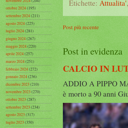
novembre 2024
(204)
Etichette:
Attualita'
ottobre 2024
(195)
settembre 2024
(211)
agosto 2024
(225)
Post più recente
luglio 2024
(281)
giugno 2024
(267)
maggio 2024
(220)
Post in evidenza
aprile 2024
(257)
marzo 2024
(251)
CALCIO IN LU
febbraio 2024
(272)
gennaio 2024
(236)
ADDIO A PIPPO MARC
dicembre 2023
(210)
è morto a 90 anni Gius
novembre 2023
(270)
ottobre 2023
(287)
settembre 2023
(234)
agosto 2023
(317)
luglio 2023
(350)