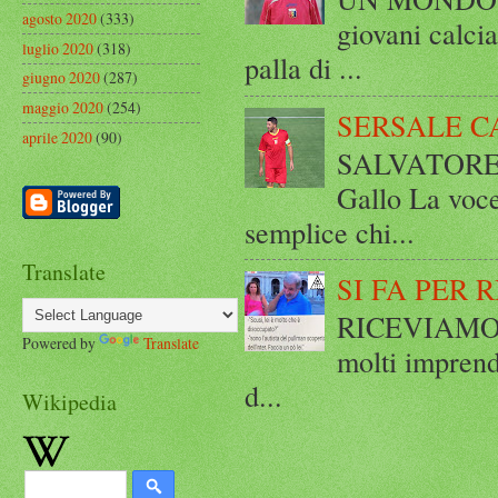
agosto 2020
(333)
giovani calci
luglio 2020
(318)
palla di ...
giugno 2020
(287)
maggio 2020
(254)
SERSALE C
aprile 2020
(90)
SALVATORE 
Gallo La voce
semplice chi...
Translate
SI FA PER 
RICEVIAMO E
Powered by
Translate
molti imprend
d...
Wikipedia