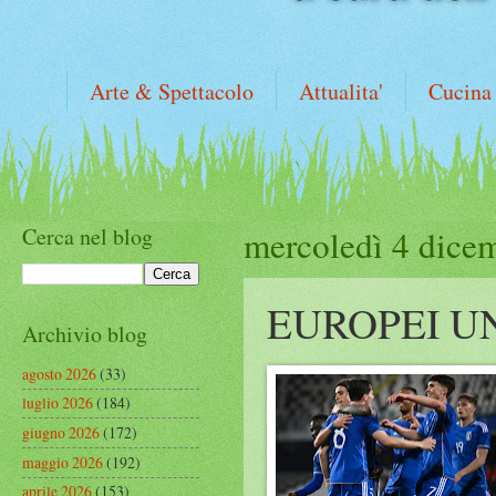
Arte & Spettacolo
Attualita'
Cucina
Cerca nel blog
mercoledì 4 dice
EUROPEI U
Archivio blog
agosto 2026
(33)
luglio 2026
(184)
giugno 2026
(172)
maggio 2026
(192)
aprile 2026
(153)