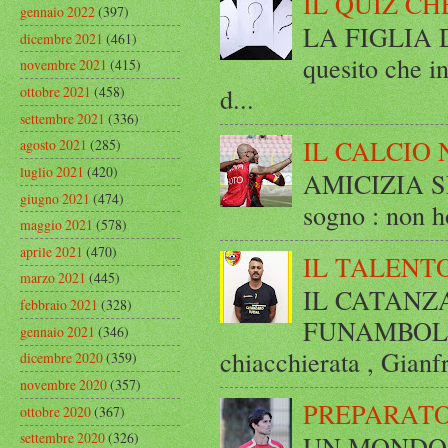
IL QUIZ CH
gennaio 2022
(397)
LA FIGLIA DI
dicembre 2021
(461)
quesito che in
novembre 2021
(415)
d...
ottobre 2021
(458)
settembre 2021
(336)
IL CALCIO 
agosto 2021
(285)
luglio 2021
(420)
AMICIZIA SE
giugno 2021
(474)
sogno : non ho
maggio 2021
(578)
aprile 2021
(470)
IL TALENT
marzo 2021
(445)
IL CATANZ
febbraio 2021
(328)
FUNAMBOLICO
gennaio 2021
(346)
chiacchierata , Gianf
dicembre 2020
(359)
novembre 2020
(357)
PREPARATO
ottobre 2020
(367)
settembre 2020
(326)
UN MONDO A 