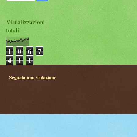
Visualizzazioni
totali
1
0
6
7
4
1
1
Segnala una violazione