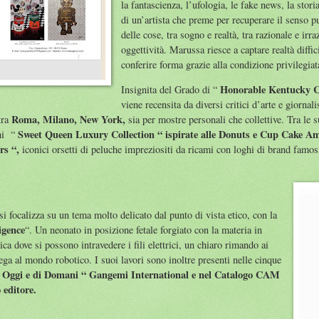
la fantascienza, l’ufologia, le fake news, la stor
di un’artista che preme per recuperare il senso pu
delle cose, tra sogno e realtà, tra razionale e irr
oggettività. Marussa riesce a captare realtà diffic
conferire forma grazie alla condizione privilegiat
Honorable Kentucky C
Insignita del Grado di “
viene recensita da diversi critici d’arte e giornali
Roma, Milano, New York,
 tra
sia per mostre personali che collettive. Tra le s
Sweet Queen Luxury Collection “ ispirate alle Donuts e Cup Cake Ame
ni “
rs “,
iconici orsetti di peluche impreziositi da ricami con loghi di brand famosi
 si focalizza su un tema molto delicato dal punto di vista etico, con la
ligence
“. Un neonato in posizione fetale forgiato con la materia in
ica dove si possono intravedere i fili elettrici, un chiaro rimando ai
lega al mondo robotico. I suoi lavori sono inoltre presenti nelle cinque
di Oggi e di Domani “ Gangemi International e nel Catalogo CAM
editore.