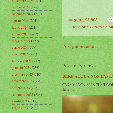
novembre 2024
(204)
ottobre 2024
(195)
settembre 2024
(211)
alle
gennaio 05, 2025
agosto 2024
(225)
Etichette:
Arte & Spettacolo
,
Att
luglio 2024
(281)
giugno 2024
(267)
maggio 2024
(220)
Post più recente
aprile 2024
(257)
marzo 2024
(251)
febbraio 2024
(272)
Post in evidenza
gennaio 2024
(236)
dicembre 2023
(210)
BERE ACQUA NON BAST
novembre 2023
(270)
COSA MANCA ALLA TUA TAVOLA QUAN
ottobre 2023
(287)
del soli...
settembre 2023
(234)
agosto 2023
(317)
luglio 2023
(350)