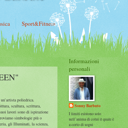
sica
Sport&Fitness
Informazioni
personali
EEN"
’ un’artista poliedrica.
Sonny Barbuto
ttura, scultura, scrittura,
suoi lavori sono di ispirazione
I limiti esistono solo
ritroviamo simbologie più o
nell’anima di colui il quale è
ia, gli Illuminati, la scienza,
a corto di sogni