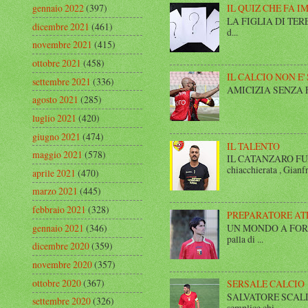
gennaio 2022
(397)
IL QUIZ CHE FA I
LA FIGLIA DI TERESA I
dicembre 2021
(461)
d...
novembre 2021
(415)
ottobre 2021
(458)
IL CALCIO NON E'
settembre 2021
(336)
AMICIZIA SENZA FINE 
agosto 2021
(285)
luglio 2021
(420)
giugno 2021
(474)
IL TALENTO
maggio 2021
(578)
IL CATANZARO FUT
chiacchierata , Gianfr
aprile 2021
(470)
marzo 2021
(445)
febbraio 2021
(328)
PREPARATORE AT
UN MONDO A FORMA DI
gennaio 2021
(346)
palla di ...
dicembre 2020
(359)
novembre 2020
(357)
ottobre 2020
(367)
SERSALE CALCIO
SALVATORE SCALISE,
settembre 2020
(326)
semplice chi...