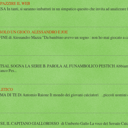
MPAZZIRE IL WEB
n tanti, si saranno imbattuti in un simpatico quesito che invita ad analizzare l’
 SOLO UN GIOCO. ALESSANDRO E JOE
di Alessandro Mazza "Da bambino avevo un sogno : non ho mai giocato a calcio 
SAL SOGNA LA SERIE B. PAROLA AL FUNAMBOLICO PESTICH Abbiamo inco
anco Pes...
LETICO
 TE Di Antomio Raione Il mondo dei giovani calciatori , piccoli uomini e
 IL CAPITANO GIALLOROSSO di Umberto Gallo La voce del Sersale Calcio, il