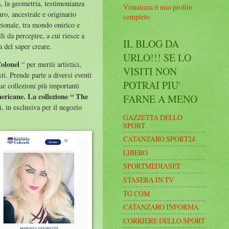
ia, la geometria, testimonianza
Visualizza il mio profilo
ro, ancestrale e originario
completo
azionale, tra mondo onirico e
ili da percepire, a cui riesce a
IL BLOG DA
a del saper creare.
URLO!!! SE LO
olonel
“ per meriti artistici,
VISITI NON
sti. Prende parte a diversi eventi
POTRAI PIU'
ue collezioni più importanti
ricane. La collezione “ The
FARNE A MENO
, in esclusiva per il negozio
GAZZETTA DELLO
SPORT
CATANZARO SPORT24
LIBERO
SPORTMEDIASET
STASERA IN TV
TG COM
CATANZARO INFORMA
CORRIERE DELLO SPORT