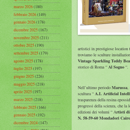
marzo 2026
(180)
febbraio 2026
(149)
gennaio 2026
(178)
dicembre 2025
(167)
novembre 2025
(211)
ottobre 2025
(190)
artistici in prestigiose location
settembre 2025
(179)
troviamo le sculture installazio
Vintage Sparkling Teddy Bea
agosto 2025
(178)
Al Sogno
storico di Roma “
“.
luglio 2025
(197)
giugno 2025
(226)
maggio 2025
(218)
Marussa
Nell’ultimo periodo
,
aprile 2025
(197)
A.I. Artificial Intel
scultura “
marzo 2025
(218)
trasparenza della resina epossid
progressi della scienza, che la 
febbraio 2025
(166)
rtisti 
edizioni dei volumi “ A
gennaio 2025
(192)
N. 58-59-60 Mondadori Cairo 
dicembre 2024
(147)