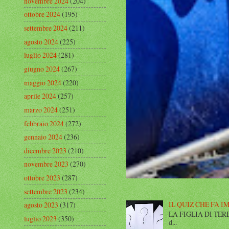
novembre 2024
(204)
ottobre 2024
(195)
settembre 2024
(211)
agosto 2024
(225)
luglio 2024
(281)
giugno 2024
(267)
maggio 2024
(220)
aprile 2024
(257)
marzo 2024
(251)
febbraio 2024
(272)
gennaio 2024
(236)
dicembre 2023
(210)
novembre 2023
(270)
ottobre 2023
(287)
settembre 2023
(234)
IL QUIZ CHE FA I
agosto 2023
(317)
LA FIGLIA DI TERESA I
luglio 2023
(350)
d...