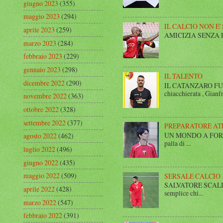
giugno 2023
(355)
maggio 2023
(294)
IL CALCIO NON E'
aprile 2023
(259)
AMICIZIA SENZA FINE 
marzo 2023
(284)
febbraio 2023
(229)
gennaio 2023
(298)
IL TALENTO
dicembre 2022
(290)
IL CATANZARO FUT
chiacchierata , Gianfr
novembre 2022
(363)
ottobre 2022
(328)
settembre 2022
(377)
PREPARATORE AT
UN MONDO A FORMA DI
agosto 2022
(462)
palla di ...
luglio 2022
(496)
giugno 2022
(435)
maggio 2022
(509)
SERSALE CALCIO
SALVATORE SCALISE,
aprile 2022
(428)
semplice chi...
marzo 2022
(547)
febbraio 2022
(391)