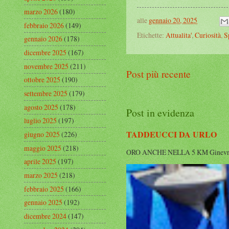
marzo 2026
(180)
alle
gennaio 20, 2025
febbraio 2026
(149)
Etichette:
Attualita'
,
Curiosità
,
S
gennaio 2026
(178)
dicembre 2025
(167)
novembre 2025
(211)
Post più recente
ottobre 2025
(190)
settembre 2025
(179)
agosto 2025
(178)
Post in evidenza
luglio 2025
(197)
TADDEUCCI DA URLO
giugno 2025
(226)
maggio 2025
(218)
ORO ANCHE NELLA 5 KM Ginevra cala i
aprile 2025
(197)
marzo 2025
(218)
febbraio 2025
(166)
gennaio 2025
(192)
dicembre 2024
(147)