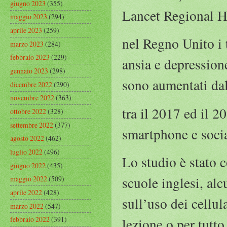
giugno 2023
(355)
Lancet Regional He
maggio 2023
(294)
aprile 2023
(259)
nel Regno Unito i 
marzo 2023
(284)
febbraio 2023
(229)
ansia e depressione
gennaio 2023
(298)
sono aumentati da
dicembre 2022
(290)
novembre 2022
(363)
tra il 2017 ed il 
ottobre 2022
(328)
settembre 2022
(377)
smartphone e socia
agosto 2022
(462)
luglio 2022
(496)
Lo studio è stato 
giugno 2022
(435)
scuole inglesi, alc
maggio 2022
(509)
aprile 2022
(428)
sull’uso dei cellul
marzo 2022
(547)
febbraio 2022
(391)
lezione o per tutto