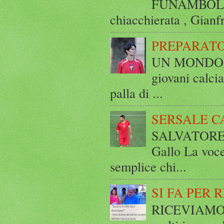
FUNAMBOLICO
chiacchierata , Gianf
PREPARATO
UN MONDO A 
giovani calci
palla di ...
SERSALE C
SALVATORE 
Gallo La voce
semplice chi...
SI FA PER 
RICEVIAMO E