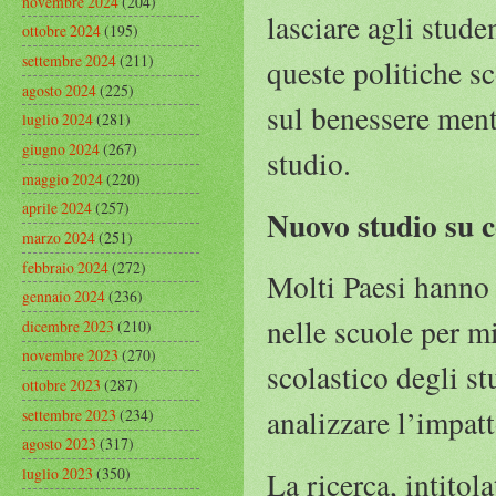
novembre 2024
(204)
lasciare agli stude
ottobre 2024
(195)
settembre 2024
(211)
queste politiche sc
agosto 2024
(225)
sul benessere ment
luglio 2024
(281)
giugno 2024
(267)
studio.
maggio 2024
(220)
aprile 2024
(257)
Nuovo studio su ce
marzo 2024
(251)
febbraio 2024
(272)
Molti Paesi hanno 
gennaio 2024
(236)
nelle scuole per m
dicembre 2023
(210)
novembre 2023
(270)
scolastico degli st
ottobre 2023
(287)
analizzare l’impatt
settembre 2023
(234)
agosto 2023
(317)
luglio 2023
(350)
La ricerca, intitol