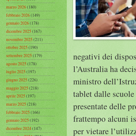
marzo 2026
(180)
febbraio 2026
(149)
gennaio 2026
(178)
dicembre 2025
(167)
novembre 2025
(211)
ottobre 2025
(190)
negativi dei dispos
settembre 2025
(179)
agosto 2025
(178)
l’Australia ha decis
luglio 2025
(197)
ministro dell’Istr
giugno 2025
(226)
maggio 2025
(218)
tablet dalle scuole
aprile 2025
(197)
presentate delle pr
marzo 2025
(218)
febbraio 2025
(166)
frattempo alcuni is
gennaio 2025
(192)
dicembre 2024
(147)
per vietare l’utili