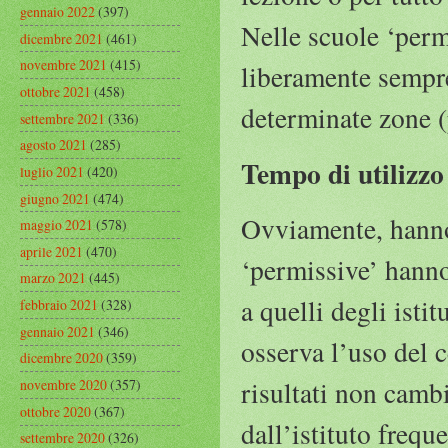
gennaio 2022
(397)
Nelle scuole ‘permi
dicembre 2021
(461)
novembre 2021
(415)
liberamente sempre
ottobre 2021
(458)
determinate zone (
settembre 2021
(336)
agosto 2021
(285)
Tempo di utilizzo
luglio 2021
(420)
giugno 2021
(474)
Ovviamente, hanno s
maggio 2021
(578)
aprile 2021
(470)
‘permissive’ hanno
marzo 2021
(445)
a quelli degli istit
febbraio 2021
(328)
gennaio 2021
(346)
osserva l’uso del c
dicembre 2020
(359)
risultati non cambi
novembre 2020
(357)
ottobre 2020
(367)
dall’istituto frequ
settembre 2020
(326)