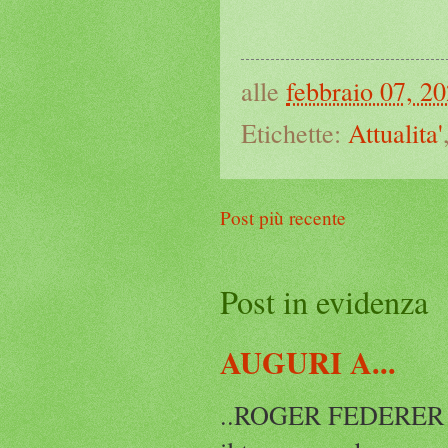
alle
febbraio 07, 2
Etichette:
Attualita'
Post più recente
Post in evidenza
AUGURI A...
..ROGER FEDERER Rog