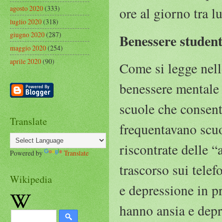
agosto 2020
(333)
ore al giorno tra l
luglio 2020
(318)
giugno 2020
(287)
Benessere studenti 
maggio 2020
(254)
aprile 2020
(90)
Come si legge nello
benessere mentale 
scuole che consent
Translate
frequentavano scuo
riscontrate delle 
Powered by
Translate
trascorso sui tele
Wikipedia
e depressione in pr
hanno ansia e dep