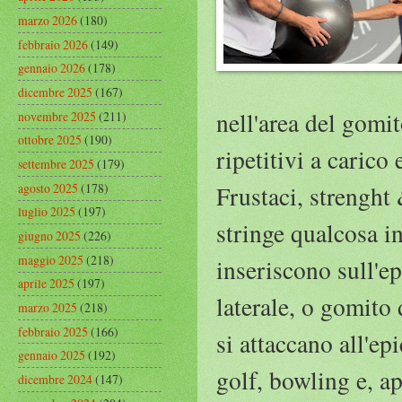
marzo 2026
(180)
febbraio 2026
(149)
gennaio 2026
(178)
dicembre 2025
(167)
nell'area del gomi
novembre 2025
(211)
ottobre 2025
(190)
ripetitivi a carico
settembre 2025
(179)
agosto 2025
(178)
Frustaci, strenght 
luglio 2025
(197)
stringe qualcosa i
giugno 2025
(226)
maggio 2025
(218)
inseriscono sull'ep
aprile 2025
(197)
laterale, o gomito
marzo 2025
(218)
febbraio 2025
(166)
si attaccano all'ep
gennaio 2025
(192)
golf, bowling e, a
dicembre 2024
(147)