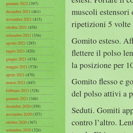
gennaio 2022
(397)
muscoli estensori 
dicembre 2021
(461)
novembre 2021
(415)
ripetizioni 5 volte
ottobre 2021
(458)
settembre 2021
(336)
Gomito esteso. Affe
agosto 2021
(285)
flettere il polso l
luglio 2021
(420)
giugno 2021
(474)
la posizione per 10
maggio 2021
(578)
aprile 2021
(470)
Gomito flesso e go
marzo 2021
(445)
febbraio 2021
(328)
del polso attivi a
gennaio 2021
(346)
dicembre 2020
(359)
Seduti. Gomiti app
novembre 2020
(357)
contro l’altro. Le
ottobre 2020
(367)
settembre 2020
(326)