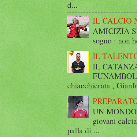
d...
IL CALCIO 
AMICIZIA SE
sogno : non ho
IL TALENT
IL CATANZ
FUNAMBOLICO
chiacchierata , Gianf
PREPARATO
UN MONDO A 
giovani calci
palla di ...