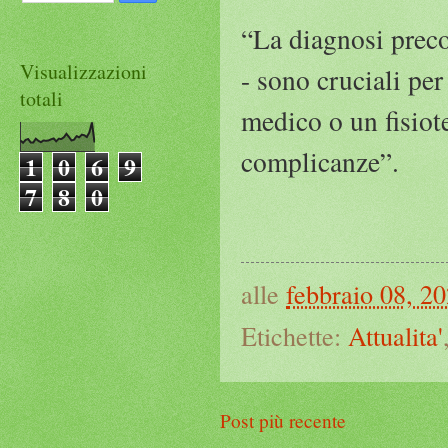
“La diagnosi preco
Visualizzazioni
- sono cruciali pe
totali
medico o un fisiote
complicanze”.
1
0
6
9
7
8
0
alle
febbraio 08, 2
Etichette:
Attualita'
Post più recente