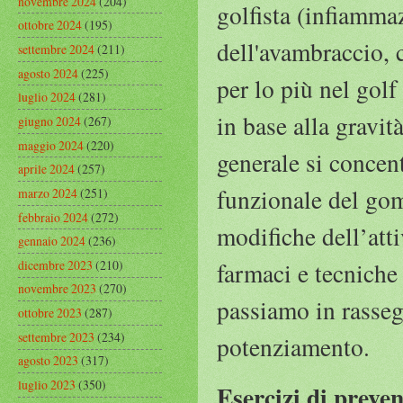
novembre 2024
(204)
golfista (infiamma
ottobre 2024
(195)
dell'avambraccio, c
settembre 2024
(211)
agosto 2024
(225)
per lo più nel golf
luglio 2024
(281)
in base alla gravit
giugno 2024
(267)
maggio 2024
(220)
generale si concen
aprile 2024
(257)
funzionale del gom
marzo 2024
(251)
febbraio 2024
(272)
modifiche dell’atti
gennaio 2024
(236)
dicembre 2023
(210)
farmaci e tecnich
novembre 2023
(270)
passiamo in rassegn
ottobre 2023
(287)
settembre 2023
(234)
potenziamento.
agosto 2023
(317)
luglio 2023
(350)
Esercizi di preve