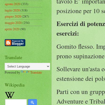
tavolo E’ importan
agosto 2020
(333)
posizione per 10 se
luglio 2020
(318)
giugno 2020
(287)
Esercizi di pote
maggio 2020
(254)
aprile 2020
(90)
esercizi:
Gomito flesso. Imp
prono supinazione 
Translate
Sollevare un'asta 
Powered by
Translate
estensione dei pols
Wikipedia
Parti con un grupp
Adventure e Tribal