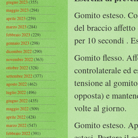
giugno 2023
(355)
maggio 2023
(294)
Gomito esteso. Con
aprile 2023
(259)
del braccio affetto
marzo 2023
(284)
febbraio 2023
(229)
per 10 secondi . E
gennaio 2023
(298)
dicembre 2022
(290)
Gomito flesso. Aff
novembre 2022
(363)
controlaterale ed e
ottobre 2022
(328)
settembre 2022
(377)
tensione al gomito.
agosto 2022
(462)
luglio 2022
(496)
opposta) e mantene
giugno 2022
(435)
volte al giorno.
maggio 2022
(509)
aprile 2022
(428)
Gomito esteso. App
marzo 2022
(547)
febbraio 2022
(391)
estesi. Portare il 