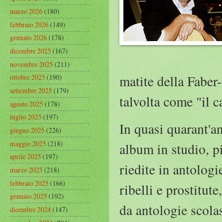
marzo 2026
(180)
febbraio 2026
(149)
gennaio 2026
(178)
dicembre 2025
(167)
novembre 2025
(211)
matite della Faber-
ottobre 2025
(190)
settembre 2025
(179)
talvolta come "il c
agosto 2025
(178)
luglio 2025
(197)
In quasi quarant'an
giugno 2025
(226)
maggio 2025
(218)
album in studio, p
aprile 2025
(197)
riedite in antolog
marzo 2025
(218)
febbraio 2025
(166)
ribelli e prostitut
gennaio 2025
(192)
da antologie scolas
dicembre 2024
(147)