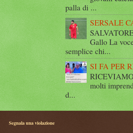
palla di ...
SERSALE C
SALVATORE 
Gallo La voce
semplice chi...
SI FA PER 
RICEVIAMO E
molti imprend
d...
Segnala una violazione