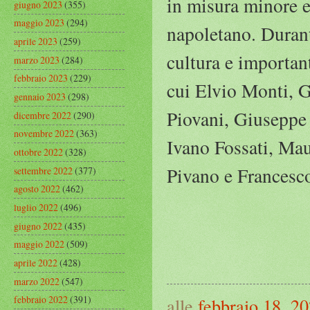
in misura minore e 
giugno 2023
(355)
maggio 2023
(294)
napoletano. Durant
aprile 2023
(259)
cultura e important
marzo 2023
(284)
febbraio 2023
(229)
cui Elvio Monti, G
gennaio 2023
(298)
Piovani, Giuseppe 
dicembre 2022
(290)
novembre 2022
(363)
Ivano Fossati, Ma
ottobre 2022
(328)
Pivano e Francesc
settembre 2022
(377)
agosto 2022
(462)
luglio 2022
(496)
giugno 2022
(435)
maggio 2022
(509)
aprile 2022
(428)
marzo 2022
(547)
febbraio 2022
(391)
alle
febbraio 18, 2