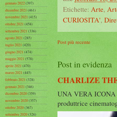
gennaio 2022
(397)
Etichette:
Arte
,
Art
dicembre 2021
(461)
novembre 2021
(415)
CURIOSITA'
,
Dire
ottobre 2021
(458)
settembre 2021
(336)
agosto 2021
(285)
Post più recente
luglio 2021
(420)
giugno 2021
(474)
maggio 2021
(578)
Post in evidenza
aprile 2021
(470)
marzo 2021
(445)
CHARLIZE THE
febbraio 2021
(328)
gennaio 2021
(346)
UNA VERA ICONA IN
dicembre 2020
(359)
novembre 2020
(357)
produttrice cinematog
ottobre 2020
(367)
settembre 2020
(326)