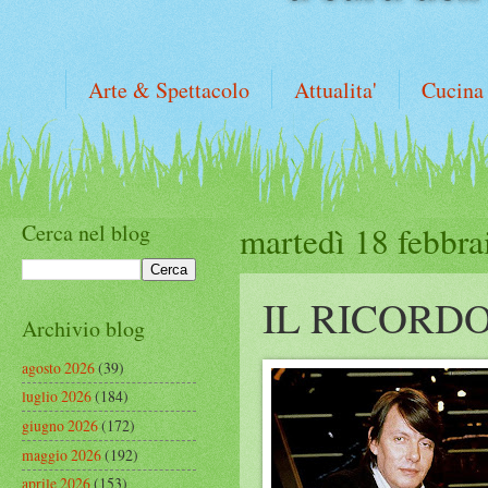
Arte & Spettacolo
Attualita'
Cucina
Cerca nel blog
martedì 18 febbra
IL RICORD
Archivio blog
agosto 2026
(39)
luglio 2026
(184)
giugno 2026
(172)
maggio 2026
(192)
aprile 2026
(153)