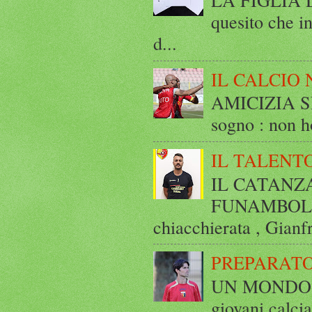
quesito che in
d...
IL CALCIO 
AMICIZIA SE
sogno : non ho
IL TALENT
IL CATANZ
FUNAMBOLICO
chiacchierata , Gianf
PREPARATO
UN MONDO A 
giovani calci