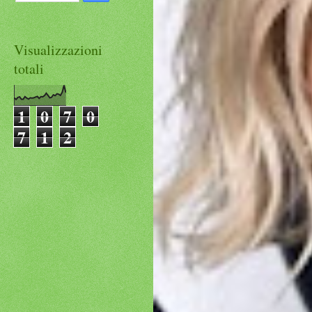
Visualizzazioni
totali
1
0
7
0
7
1
2