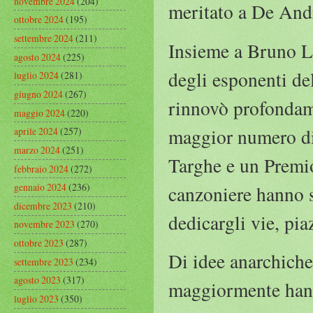
novembre 2024
(204)
meritato a De Andr
ottobre 2024
(195)
settembre 2024
(211)
Insieme a Bruno L
agosto 2024
(225)
degli esponenti del
luglio 2024
(281)
giugno 2024
(267)
rinnovò profondamen
maggio 2024
(220)
maggior numero di
aprile 2024
(257)
marzo 2024
(251)
Targhe e un Premio 
febbraio 2024
(272)
gennaio 2024
(236)
canzoniere hanno s
dicembre 2023
(210)
dedicargli vie, pia
novembre 2023
(270)
ottobre 2023
(287)
Di idee anarchiche 
settembre 2023
(234)
agosto 2023
(317)
maggiormente hanno
luglio 2023
(350)