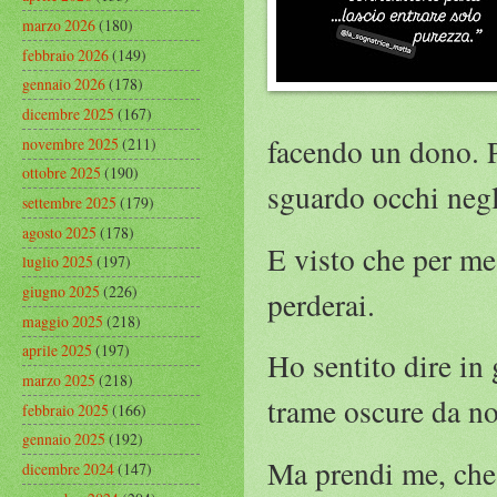
marzo 2026
(180)
febbraio 2026
(149)
gennaio 2026
(178)
dicembre 2025
(167)
facendo un dono. Pe
novembre 2025
(211)
ottobre 2025
(190)
sguardo occhi negl
settembre 2025
(179)
agosto 2025
(178)
E visto che per me 
luglio 2025
(197)
giugno 2025
(226)
perderai.
maggio 2025
(218)
aprile 2025
(197)
Ho sentito dire in
marzo 2025
(218)
trame oscure da no
febbraio 2025
(166)
gennaio 2025
(192)
Ma prendi me, che 
dicembre 2024
(147)