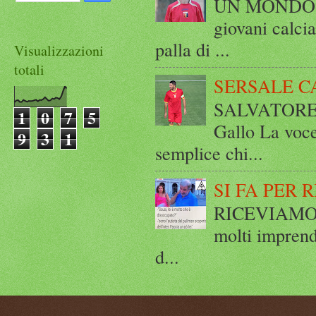
UN MONDO A 
giovani calci
palla di ...
Visualizzazioni
totali
SERSALE C
SALVATORE 
1
0
7
5
Gallo La voce
9
3
1
semplice chi...
SI FA PER 
RICEVIAMO E
molti imprend
d...