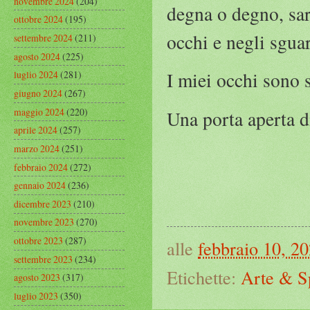
novembre 2024
(204)
degna o degno, sar
ottobre 2024
(195)
occhi e negli sgua
settembre 2024
(211)
agosto 2024
(225)
I miei occhi sono 
luglio 2024
(281)
giugno 2024
(267)
maggio 2024
(220)
Una porta aperta d
aprile 2024
(257)
marzo 2024
(251)
febbraio 2024
(272)
gennaio 2024
(236)
dicembre 2023
(210)
novembre 2023
(270)
ottobre 2023
(287)
alle
febbraio 10, 2
settembre 2023
(234)
Etichette:
Arte & S
agosto 2023
(317)
luglio 2023
(350)