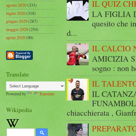
IL QUIZ CH
agosto 2020
(333)
LA FIGLIA DI
luglio 2020
(318)
quesito che in
giugno 2020
(287)
maggio 2020
(254)
d...
aprile 2020
(90)
IL CALCIO 
AMICIZIA SE
sogno : non ho
Translate
IL TALENT
IL CATANZ
Powered by
Translate
FUNAMBOLICO
Wikipedia
chiacchierata , Gianf
PREPARATO