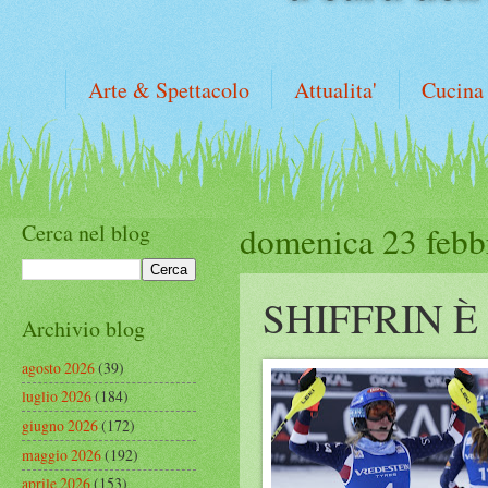
Arte & Spettacolo
Attualita'
Cucina
Cerca nel blog
domenica 23 febb
SHIFFRIN 
Archivio blog
agosto 2026
(39)
luglio 2026
(184)
giugno 2026
(172)
maggio 2026
(192)
aprile 2026
(153)