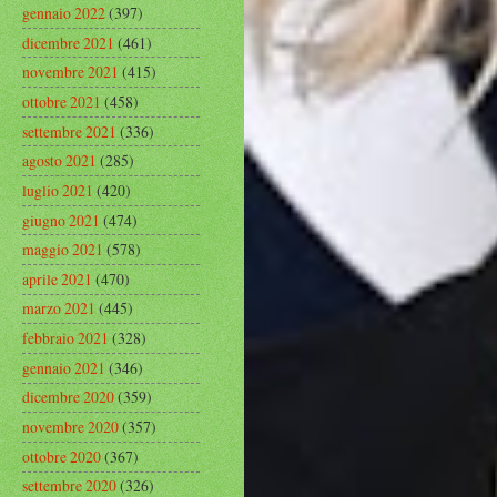
gennaio 2022
(397)
dicembre 2021
(461)
novembre 2021
(415)
ottobre 2021
(458)
settembre 2021
(336)
agosto 2021
(285)
luglio 2021
(420)
giugno 2021
(474)
maggio 2021
(578)
aprile 2021
(470)
marzo 2021
(445)
febbraio 2021
(328)
gennaio 2021
(346)
dicembre 2020
(359)
novembre 2020
(357)
ottobre 2020
(367)
settembre 2020
(326)