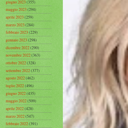
giugno 2023
(355)
maggio 2023
(294)
aprile 2023
(259)
marzo 2023
(284)
febbraio 2023
(229)
gennaio 2023
(298)
dicembre 2022
(290)
novembre 2022
(363)
ottobre 2022
(328)
settembre 2022
(377)
agosto 2022
(462)
luglio 2022
(496)
giugno 2022
(435)
maggio 2022
(509)
aprile 2022
(428)
marzo 2022
(547)
febbraio 2022
(391)