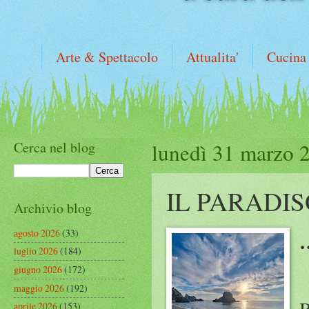
Arte & Spettacolo
Attualita'
Cucina
Cerca nel blog
lunedì 31 marzo 
IL PARADI
Archivio blog
agosto 2026
(33)
luglio 2026
(184)
giugno 2026
(172)
maggio 2026
(192)
B
aprile 2026
(153)