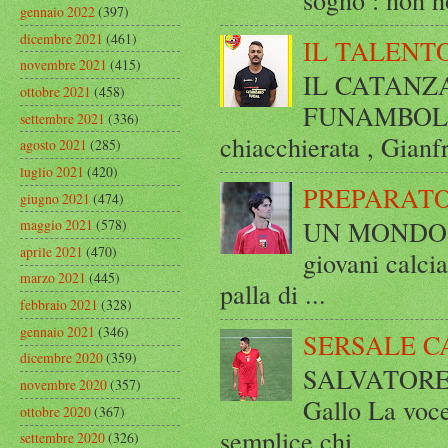
gennaio 2022
(397)
dicembre 2021
(461)
IL TALENT
novembre 2021
(415)
IL CATANZ
ottobre 2021
(458)
FUNAMBOLICO
settembre 2021
(336)
chiacchierata , Gianf
agosto 2021
(285)
luglio 2021
(420)
PREPARATO
giugno 2021
(474)
UN MONDO A 
maggio 2021
(578)
aprile 2021
(470)
giovani calci
marzo 2021
(445)
palla di ...
febbraio 2021
(328)
gennaio 2021
(346)
SERSALE C
dicembre 2020
(359)
SALVATORE 
novembre 2020
(357)
Gallo La voce
ottobre 2020
(367)
semplice chi...
settembre 2020
(326)