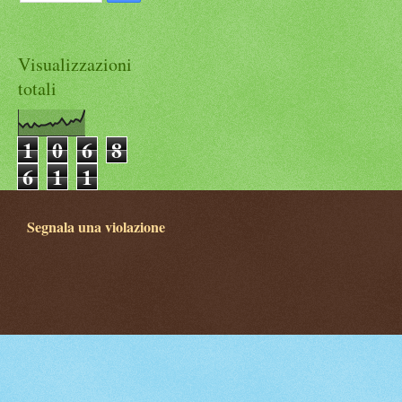
Visualizzazioni
totali
1
0
6
8
6
1
1
Segnala una violazione