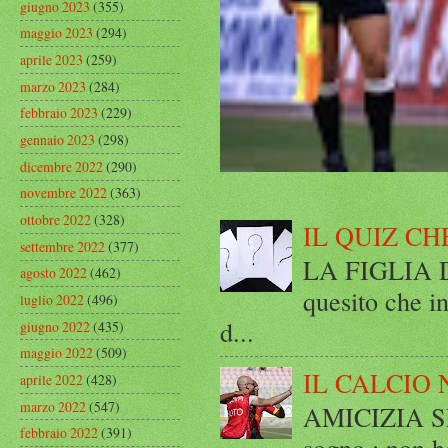
giugno 2023
(355)
maggio 2023
(294)
aprile 2023
(259)
marzo 2023
(284)
febbraio 2023
(229)
gennaio 2023
(298)
dicembre 2022
(290)
novembre 2022
(363)
ottobre 2022
(328)
IL QUIZ CH
settembre 2022
(377)
LA FIGLIA DI
agosto 2022
(462)
quesito che in
luglio 2022
(496)
d...
giugno 2022
(435)
maggio 2022
(509)
IL CALCIO 
aprile 2022
(428)
marzo 2022
(547)
AMICIZIA SE
febbraio 2022
(391)
sogno : non ho