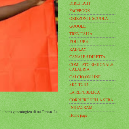
DIRETTA.IT
FACEBOOK
ORIZZONTE SCUOLA
GOOGLE
TRENITALIA
YOUTUBE
RAIPLAY
CANALE 5 DIRETTA
COMITATO REGIONALE
CALABRIA
CALCIO ON LINE
SKY TG 24
LA REPUBBLICA
CORRIERE DELLA SERA
INSTAGRAM
albero genealogico di tal Teresa. La
Home page