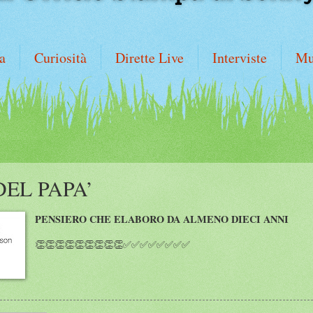
a
Curiosità
Dirette Live
Interviste
Mu
DEL PAPA’
PENSIERO CHE ELABORO DA ALMENO DIECI ANNI
👏👏👏👏👏👏👏👏👏✅✅✅✅✅✅✅✅