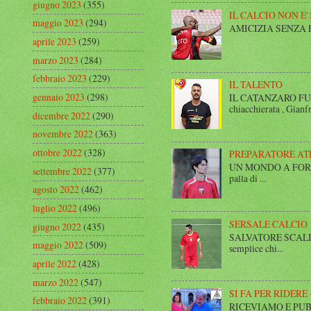
giugno 2023
(355)
IL CALCIO NON E'
maggio 2023
(294)
AMICIZIA SENZA FINE 
aprile 2023
(259)
marzo 2023
(284)
febbraio 2023
(229)
IL TALENTO
gennaio 2023
(298)
IL CATANZARO FUT
chiacchierata , Gianfr
dicembre 2022
(290)
novembre 2022
(363)
ottobre 2022
(328)
PREPARATORE AT
UN MONDO A FORMA DI
settembre 2022
(377)
palla di ...
agosto 2022
(462)
luglio 2022
(496)
SERSALE CALCIO
giugno 2022
(435)
SALVATORE SCALISE,
maggio 2022
(509)
semplice chi...
aprile 2022
(428)
marzo 2022
(547)
SI FA PER RIDERE 
febbraio 2022
(391)
RICEVIAMO E PUBBLIC