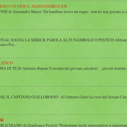
 SOLO UN GIOCO. ALESSANDRO E JOE
di Alessandro Mazza "Da bambino avevo un sogno : non ho mai giocato a calcio 
SAL SOGNA LA SERIE B. PAROLA AL FUNAMBOLICO PESTICH Abbiamo inco
anco Pes...
LETICO
 TE Di Antomio Raione Il mondo dei giovani calciatori , piccoli uomini e
 IL CAPITANO GIALLOROSSO di Umberto Gallo La voce del Sersale Calcio, il
😂
HIAMO di Gianfranco Pestich "Nonostante molti imprenditori si lamentano 