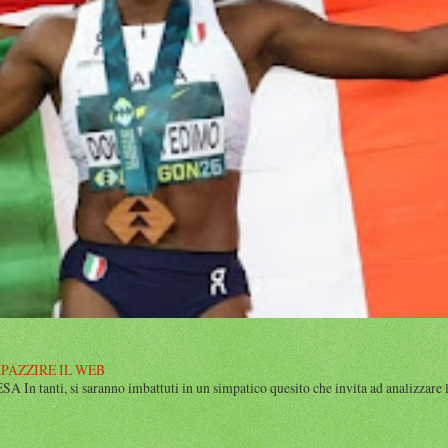
MPAZZIRE IL WEB
n tanti, si saranno imbattuti in un simpatico quesito che invita ad analizzare l’