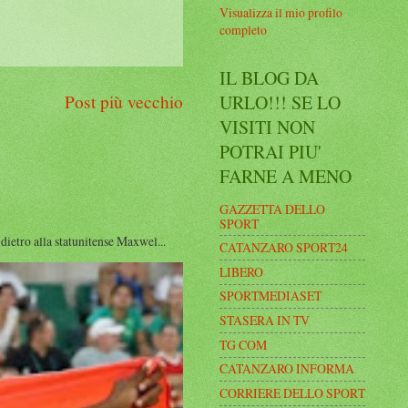
Visualizza il mio profilo
completo
IL BLOG DA
URLO!!! SE LO
Post più vecchio
VISITI NON
POTRAI PIU'
FARNE A MENO
GAZZETTA DELLO
SPORT
ro alla statunitense Maxwel...
CATANZARO SPORT24
LIBERO
SPORTMEDIASET
STASERA IN TV
TG COM
CATANZARO INFORMA
CORRIERE DELLO SPORT