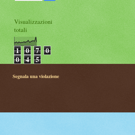
Visualizzazioni
totali
1
0
7
0
0
4
5
Segnala una violazione