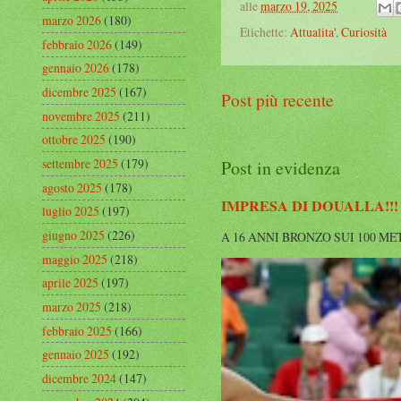
alle
marzo 19, 2025
marzo 2026
(180)
Etichette:
Attualita'
,
Curiosità
febbraio 2026
(149)
gennaio 2026
(178)
dicembre 2025
(167)
Post più recente
novembre 2025
(211)
ottobre 2025
(190)
settembre 2025
(179)
Post in evidenza
agosto 2025
(178)
IMPRESA DI DOUALLA!!!
luglio 2025
(197)
giugno 2025
(226)
A 16 ANNI BRONZO SUI 100 METRI A
maggio 2025
(218)
aprile 2025
(197)
marzo 2025
(218)
febbraio 2025
(166)
gennaio 2025
(192)
dicembre 2024
(147)