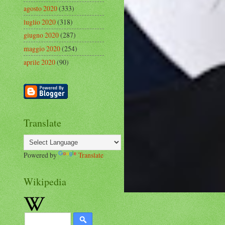
agosto 2020
(333)
luglio 2020
(318)
giugno 2020
(287)
maggio 2020
(254)
aprile 2020
(90)
Translate
Powered by
Translate
Wikipedia