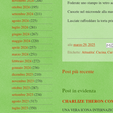
novembre 2024
(204)
Foderate uno stampo in vetro ad
ottobre 2024
(195)
Cuocete nel microonde alla mas
settembre 2024
(211)
agosto 2024
(225)
Lasciate raffreddare la torta pr
luglio 2024
(281)
giugno 2024
(267)
maggio 2024
(220)
alle
marzo 29, 2025
aprile 2024
(257)
Etichette:
Attualita'
,
Cucina
,
Cur
marzo 2024
(251)
febbraio 2024
(272)
gennaio 2024
(236)
Post più recente
dicembre 2023
(210)
novembre 2023
(270)
ottobre 2023
(287)
Post in evidenza
settembre 2023
(234)
CHARLIZE THERON COMP
agosto 2023
(317)
luglio 2023
(350)
UNA VERA ICONA INTERNAZIONALE Cha