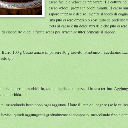
cacao facile e veloce da preparare. La cottura ne
cacao veloce, pronta in pochi minuti. Il cacao am
sapore intenso e deciso, mentre il tocco di cogna
(ma può essere omesso o sostituito se preferite 
torta al cacao è un dolce versatile che può essere
i cioccolato o della frutta secca per arricchire ulteriormente il sapore.
 Burro 100 g Cacao amaro in polvere 30 g Lievito istantaneo 1 cucchiaino Lat
velo q.b.
ambiente per ammorbidirlo, quindi tagliatelo a pezzetti in una terrina. Aggiunge
rema morbida.
lta, mescolando bene dopo ogni aggiunta. Unite il latte e il cognac (se lo utili
 il lievito, quindi aggiungeteli gradualmente al composto, mescolando fino a ott