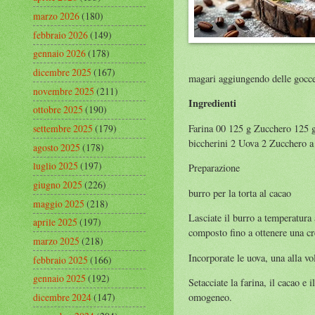
marzo 2026
(180)
febbraio 2026
(149)
gennaio 2026
(178)
dicembre 2025
(167)
magari aggiungendo delle gocce d
novembre 2025
(211)
Ingredienti
ottobre 2025
(190)
Farina 00 125 g Zucchero 125 g
settembre 2025
(179)
biccherini 2 Uova 2 Zucchero a 
agosto 2025
(178)
luglio 2025
(197)
Preparazione
giugno 2025
(226)
burro per la torta al cacao
maggio 2025
(218)
Lasciate il burro a temperatura 
aprile 2025
(197)
composto fino a ottenere una c
marzo 2025
(218)
Incorporate le uova, una alla vo
febbraio 2025
(166)
gennaio 2025
(192)
Setacciate la farina, il cacao e
dicembre 2024
(147)
omogeneo.