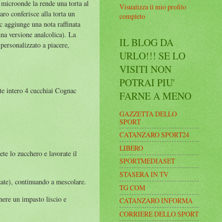
l microonde la rende una torta al
Visualizza il mio profilo
aro conferisce alla torta un
completo
c aggiunge una nota raffinata
una versione analcolica). La
IL BLOG DA
 personalizzato a piacere,
URLO!!! SE LO
VISITI NON
POTRAI PIU'
te intero 4 cucchiai Cognac
FARNE A MENO
GAZZETTA DELLO
SPORT
CATANZARO SPORT24
LIBERO
te lo zucchero e lavorate il
SPORTMEDIASET
STASERA IN TV
zzate), continuando a mescolare.
TG COM
enere un impasto liscio e
CATANZARO INFORMA
CORRIERE DELLO SPORT