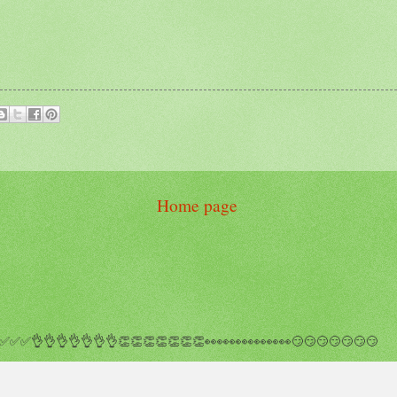
Home page
✅✅👌👌👌👌👌👌👌👏👏👏👏👏👏👏👀👀👀👀👀👀👀😏😏😏😏😏😏😏