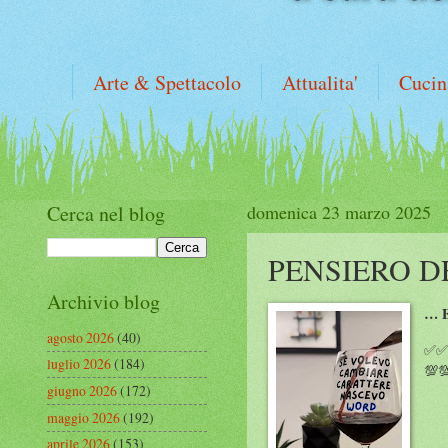
Arte & Spettacolo
Attualita'
Cucin
Cerca nel blog
domenica 23 marzo 2025
PENSIERO 
Archivio blog
… 
agosto 2026
(40)
✅✅✅
luglio 2026
(184)
💯
giugno 2026
(172)
maggio 2026
(192)
aprile 2026
(153)