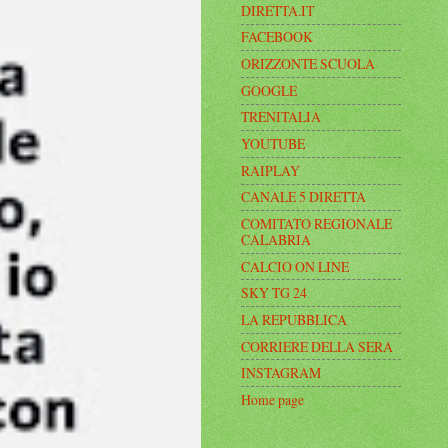
DIRETTA.IT
FACEBOOK
ORIZZONTE SCUOLA
GOOGLE
TRENITALIA
YOUTUBE
RAIPLAY
CANALE 5 DIRETTA
COMITATO REGIONALE
CALABRIA
CALCIO ON LINE
SKY TG 24
LA REPUBBLICA
CORRIERE DELLA SERA
INSTAGRAM
Home page