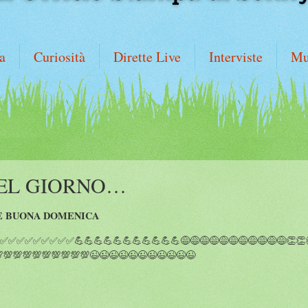
a
Curiosità
Dirette Live
Interviste
Mu
DEL GIORNO…
E BUONA DOMENICA
✅✅✅✅✅✅✅✅💪💪💪💪💪💪💪💪💪💪💪😅😅😅😅😅😅😅😅😅😅😅👏👏👏
💯💯💯💯💯💯💯💯💯😉😉😉😉😉😉😉😉😉😉😉