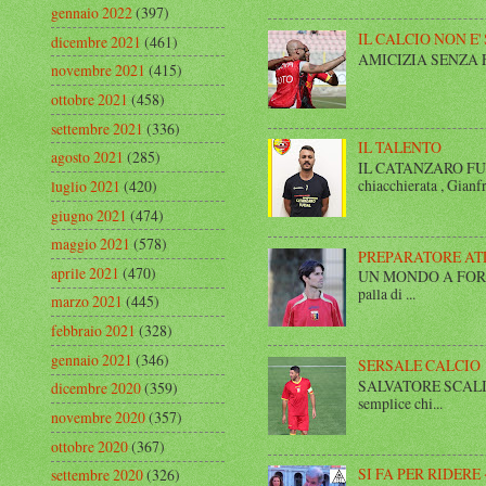
gennaio 2022
(397)
IL CALCIO NON E'
dicembre 2021
(461)
AMICIZIA SENZA FINE 
novembre 2021
(415)
ottobre 2021
(458)
settembre 2021
(336)
IL TALENTO
agosto 2021
(285)
IL CATANZARO FUT
chiacchierata , Gianfr
luglio 2021
(420)
giugno 2021
(474)
maggio 2021
(578)
PREPARATORE AT
aprile 2021
(470)
UN MONDO A FORMA DI
palla di ...
marzo 2021
(445)
febbraio 2021
(328)
gennaio 2021
(346)
SERSALE CALCIO
SALVATORE SCALISE,
dicembre 2020
(359)
semplice chi...
novembre 2020
(357)
ottobre 2020
(367)
SI FA PER RIDERE 
settembre 2020
(326)