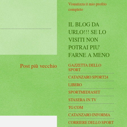
Visualizza il mio profilo
completo
IL BLOG DA
URLO!!! SE LO
VISITI NON
POTRAI PIU'
FARNE A MENO
Post più vecchio
GAZZETTA DELLO
SPORT
CATANZARO SPORT24
LIBERO
SPORTMEDIASET
STASERA IN TV
TG COM
CATANZARO INFORMA
CORRIERE DELLO SPORT