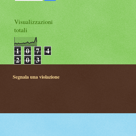
Visualizzazioni
totali
1
0
7
4
2
0
3
Segnala una violazione