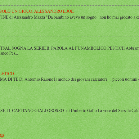
 SOLO UN GIOCO. ALESSANDRO E JOE
di Alessandro Mazza "Da bambino avevo un sogno : non ho mai giocato a calcio 
SAL SOGNA LA SERIE B. PAROLA AL FUNAMBOLICO PESTICH Abbiamo inco
anco Pes...
LETICO
 TE Di Antomio Raione Il mondo dei giovani calciatori , piccoli uomini e
 IL CAPITANO GIALLOROSSO di Umberto Gallo La voce del Sersale Calcio, il
😂