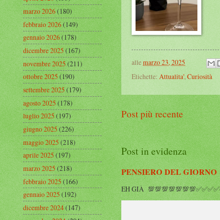
marzo 2026
(180)
febbraio 2026
(149)
gennaio 2026
(178)
dicembre 2025
(167)
alle
marzo 23, 2025
novembre 2025
(211)
Etichette:
Attualita'
,
Curiosità
ottobre 2025
(190)
settembre 2025
(179)
agosto 2025
(178)
Post più recente
luglio 2025
(197)
giugno 2025
(226)
maggio 2025
(218)
Post in evidenza
aprile 2025
(197)
marzo 2025
(218)
PENSIERO DEL GIORNO
febbraio 2025
(166)
EH GIÀ 💯💯💯💯💯💯💯✅✅✅✅✅
gennaio 2025
(192)
dicembre 2024
(147)