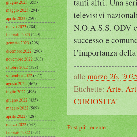
tanti altri. Una se
giugno 2023
(355)
maggio 2023
(294)
televisivi nazional
aprile 2023
(259)
N.O.A.S.S. ODV e 
marzo 2023
(284)
febbraio 2023
(229)
successo e comunqu
gennaio 2023
(298)
l’importanza della
dicembre 2022
(290)
novembre 2022
(363)
ottobre 2022
(328)
alle
marzo 26, 202
settembre 2022
(377)
agosto 2022
(462)
Etichette:
Arte
,
Art
luglio 2022
(496)
CURIOSITA'
giugno 2022
(435)
maggio 2022
(509)
aprile 2022
(428)
marzo 2022
(547)
Post più recente
febbraio 2022
(391)