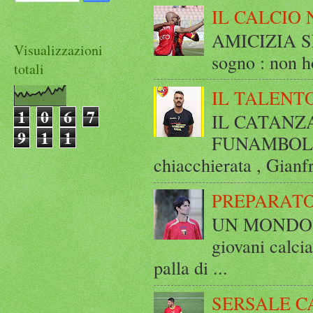
IL CALCIO 
AMICIZIA SE
Visualizzazioni
sogno : non ho
totali
IL TALENT
1
0
6
7
IL CATANZ
9
1
1
FUNAMBOLICO
chiacchierata , Gianf
PREPARATO
UN MONDO A 
giovani calci
palla di ...
SERSALE C