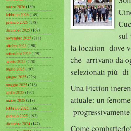
marzo 2026
(180)
Cin
febbraio 2026
(149)
Cuc
gennaio 2026
(178)
dicembre 2025
(167)
sul
novembre 2025
(211)
la location dove v
ottobre 2025
(190)
settembre 2025
(179)
che arrivano da og
agosto 2025
(178)
luglio 2025
(197)
selezionati più di
giugno 2025
(226)
maggio 2025
(218)
Una Fiction ineren
aprile 2025
(197)
attuale: un fenom
marzo 2025
(218)
febbraio 2025
(166)
progressivamente (
gennaio 2025
(192)
dicembre 2024
(147)
Come combatterlo? 