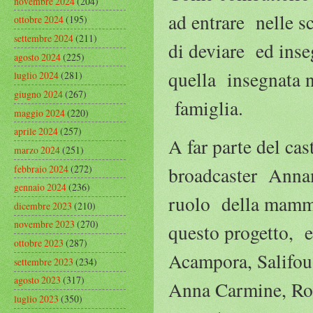
novembre 2024
(204)
ad entrare nelle s
ottobre 2024
(195)
settembre 2024
(211)
di deviare ed inse
agosto 2024
(225)
quella insegnata n
luglio 2024
(281)
giugno 2024
(267)
famiglia.
maggio 2024
(220)
aprile 2024
(257)
A far parte del cas
marzo 2024
(251)
febbraio 2024
(272)
broadcaster Annama
gennaio 2024
(236)
ruolo della mamma 
dicembre 2023
(210)
novembre 2023
(270)
questo progetto, 
ottobre 2023
(287)
Acampora, Salifou 
settembre 2023
(234)
agosto 2023
(317)
Anna Carmine, Rob
luglio 2023
(350)