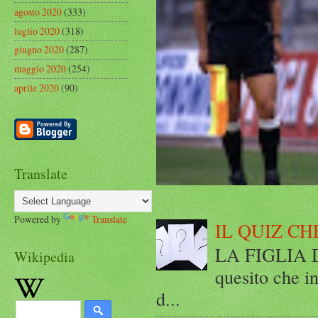
agosto 2020
(333)
luglio 2020
(318)
giugno 2020
(287)
maggio 2020
(254)
aprile 2020
(90)
Translate
Powered by
Translate
IL QUIZ CH
LA FIGLIA DI
Wikipedia
quesito che in
d...