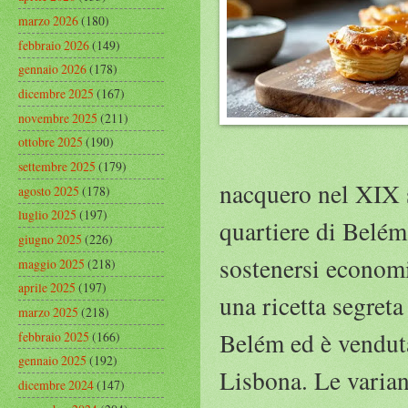
marzo 2026
(180)
febbraio 2026
(149)
gennaio 2026
(178)
dicembre 2025
(167)
novembre 2025
(211)
ottobre 2025
(190)
settembre 2025
(179)
nacquero nel XIX s
agosto 2025
(178)
luglio 2025
(197)
quartiere di Belém
giugno 2025
(226)
sostenersi economi
maggio 2025
(218)
aprile 2025
(197)
una ricetta segret
marzo 2025
(218)
Belém ed è venduta
febbraio 2025
(166)
gennaio 2025
(192)
Lisbona. Le varian
dicembre 2024
(147)