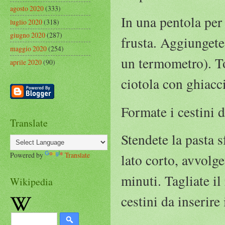
agosto 2020
(333)
In una pentola per
luglio 2020
(318)
giugno 2020
(287)
frusta. Aggiungete
maggio 2020
(254)
un termometro). To
aprile 2020
(90)
ciotola con ghiacc
Formate i cestini d
Translate
Stendete la pasta 
Powered by
Translate
lato corto, avvolge
minuti. Tagliate il
Wikipedia
cestini da inserire