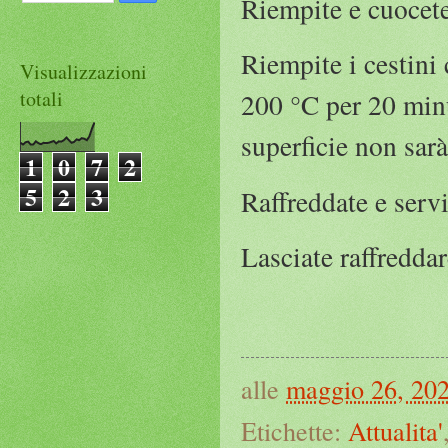
Riempite e cuocet
Riempite i cestini 
Visualizzazioni
totali
200 °C per 20 minut
superficie non sar
1
0
7
2
5
2
3
Raffreddate e servi
Lasciate raffreddare
alle
maggio 26, 20
Etichette:
Attualita'