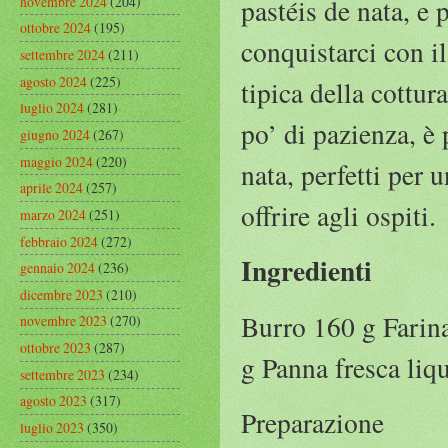
novembre 2024
(204)
pastéis de nata, e 
ottobre 2024
(195)
conquistarci con il
settembre 2024
(211)
agosto 2024
(225)
tipica della cottur
luglio 2024
(281)
po’ di pazienza, è 
giugno 2024
(267)
maggio 2024
(220)
nata, perfetti per 
aprile 2024
(257)
offrire agli ospiti.
marzo 2024
(251)
febbraio 2024
(272)
Ingredienti
gennaio 2024
(236)
dicembre 2023
(210)
Burro 160 g Farin
novembre 2023
(270)
ottobre 2023
(287)
g Panna fresca liq
settembre 2023
(234)
agosto 2023
(317)
Preparazione
luglio 2023
(350)