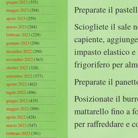
giugno 2023
(355)
Preparate il pastel
maggio 2023
(294)
aprile 2023
(259)
Sciogliete il sale 
marzo 2023
(284)
febbraio 2023
(229)
capiente, aggiunge
gennaio 2023
(298)
impasto elastico e 
dicembre 2022
(290)
novembre 2022
(363)
frigorifero per al
ottobre 2022
(328)
settembre 2022
(377)
Preparate il panett
agosto 2022
(462)
luglio 2022
(496)
Posizionate il burr
giugno 2022
(435)
mattarello fino a 
maggio 2022
(509)
aprile 2022
(428)
per raffreddare e 
marzo 2022
(547)
febbraio 2022
(391)