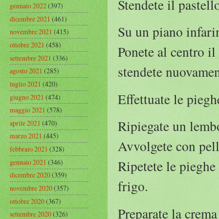
Stendete il pastell
gennaio 2022
(397)
dicembre 2021
(461)
Su un piano infari
novembre 2021
(415)
ottobre 2021
(458)
Ponete al centro il 
settembre 2021
(336)
stendete nuovament
agosto 2021
(285)
luglio 2021
(420)
Effettuate le piegh
giugno 2021
(474)
maggio 2021
(578)
Ripiegate un lembo
aprile 2021
(470)
marzo 2021
(445)
Avvolgete con pelli
febbraio 2021
(328)
Ripetete le pieghe
gennaio 2021
(346)
dicembre 2020
(359)
frigo.
novembre 2020
(357)
ottobre 2020
(367)
Preparate la crema
settembre 2020
(326)