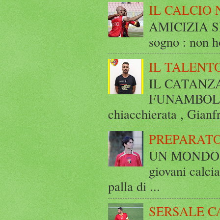
IL CALCIO 
AMICIZIA SE
sogno : non ho
IL TALENT
IL CATANZ
FUNAMBOLICO
chiacchierata , Gianf
PREPARATO
UN MONDO A 
giovani calci
palla di ...
SERSALE C