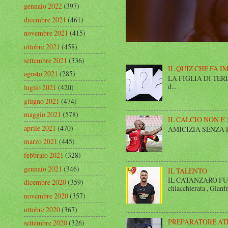
gennaio 2022
(397)
dicembre 2021
(461)
novembre 2021
(415)
ottobre 2021
(458)
settembre 2021
(336)
IL QUIZ CHE FA I
agosto 2021
(285)
LA FIGLIA DI TERESA I
d...
luglio 2021
(420)
giugno 2021
(474)
maggio 2021
(578)
IL CALCIO NON E'
aprile 2021
(470)
AMICIZIA SENZA FINE 
marzo 2021
(445)
febbraio 2021
(328)
gennaio 2021
(346)
IL TALENTO
IL CATANZARO FUT
dicembre 2020
(359)
chiacchierata , Gianfr
novembre 2020
(357)
ottobre 2020
(367)
PREPARATORE AT
settembre 2020
(326)