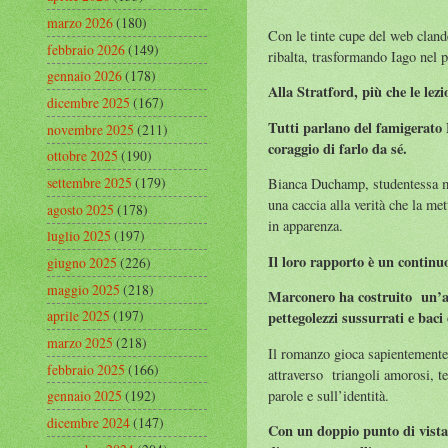
marzo 2026
(180)
Con le tinte cupe del web cland
febbraio 2026
(149)
ribalta, trasformando Iago nel pr
gennaio 2026
(178)
Alla Stratford, più che le lezio
dicembre 2025
(167)
Tutti parlano del famigerato 
novembre 2025
(211)
coraggio di farlo da sé.
ottobre 2025
(190)
settembre 2025
(179)
Bianca Duchamp, studentessa mo
una caccia alla verità che la me
agosto 2025
(178)
in apparenza.
luglio 2025
(197)
Il loro rapporto è un continu
giugno 2025
(226)
maggio 2025
(218)
Marconero ha costruito un’at
aprile 2025
(197)
pettegolezzi sussurrati e baci
marzo 2025
(218)
Il romanzo gioca sapientemente s
febbraio 2025
(166)
attraverso triangoli amorosi, te
parole e sull’identità.
gennaio 2025
(192)
dicembre 2024
(147)
Con un doppio punto di vista 