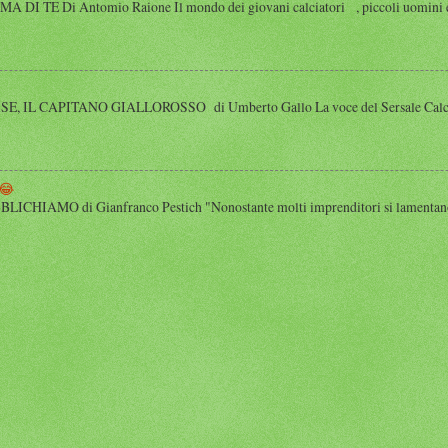
 TE Di Antomio Raione Il mondo dei giovani calciatori , piccoli uomini e
 IL CAPITANO GIALLOROSSO di Umberto Gallo La voce del Sersale Calcio, il
😂
HIAMO di Gianfranco Pestich "Nonostante molti imprenditori si lamentano 