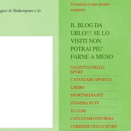
Visualizza il mio profilo
completo
agico di Shakespeare e lo
IL BLOG DA
URLO!!! SE LO
VISITI NON
POTRAI PIU'
FARNE A MENO
GAZZETTA DELLO
SPORT
CATANZARO SPORT24
LIBERO
SPORTMEDIASET
STASERA IN TV
TG COM
CATANZARO INFORMA
CORRIERE DELLO SPORT