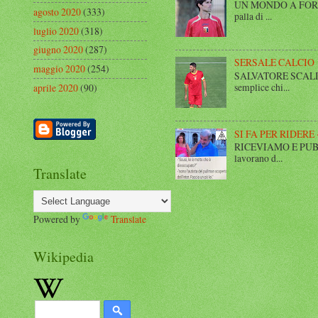
UN MONDO A FORMA DI
agosto 2020
(333)
palla di ...
luglio 2020
(318)
giugno 2020
(287)
SERSALE CALCIO
maggio 2020
(254)
SALVATORE SCALISE,
semplice chi...
aprile 2020
(90)
SI FA PER RIDERE 
RICEVIAMO E PUBBLIC
lavorano d...
Translate
Powered by
Translate
Wikipedia