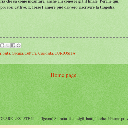
ria che sa come incantare, anche chi conosce già il finale. Perché qui,
 poi così cattivo. E forse l’amore può davvero riscrivere la tragedia.
riosità
,
Cucina
,
Cultura
,
Curiosità
,
CURIOSITA'
Home page
'ESTATE (fonte Tgcom) Si tratta di consigli, bottiglie che abbiamo provato i