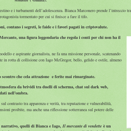
estino e i turbamenti dell’adolescenza. Bianca Marconero prende l’intreccio tr
otagonista tormentato per cui si finisce a fare il tifo.
ni, contano i segreti, le faide e i favori pagati in criptovalute.
Mercante, una figura leggendaria che regola i conti per chi non ha il
dello e aspirante giornalista, ne fa una missione personale, scatenando
tte in rotta di collisione con Iago McGregor, bello, gelido e ostile, almeno
o scontro che cela attrazione e ferite mai rimarginate.
mosfera da brividi tra duelli di scherma, chat sul dark web,
 dati nell’ombra.
ul contrasto tra apparenza e verità, tra reputazione e vulnerabilità,
nsioni proibite, ma anche una riflessione sotterranea sul potere delle
narrativo, quelli di Bianca e Iago,
Il mercante di vendette
è un