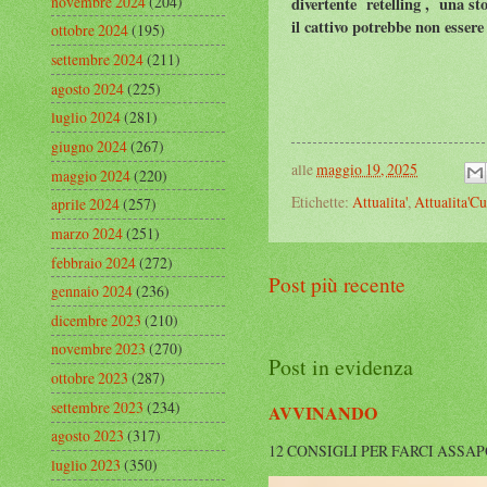
novembre 2024
(204)
divertente retelling , una sto
il cattivo potrebbe non essere
ottobre 2024
(195)
settembre 2024
(211)
agosto 2024
(225)
luglio 2024
(281)
giugno 2024
(267)
alle
maggio 19, 2025
maggio 2024
(220)
Etichette:
Attualita'
,
Attualita'Cu
aprile 2024
(257)
marzo 2024
(251)
febbraio 2024
(272)
Post più recente
gennaio 2024
(236)
dicembre 2023
(210)
novembre 2023
(270)
Post in evidenza
ottobre 2023
(287)
settembre 2023
(234)
AVVINANDO
agosto 2023
(317)
12 CONSIGLI PER FARCI ASSAPORARE L
luglio 2023
(350)