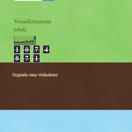
Visualizzazioni
totali
1
0
7
4
8
7
1
Segnala una violazione