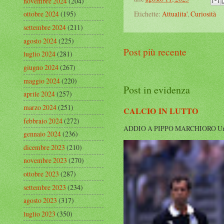
novembre 2024
(204)
Etichette:
Attualita'
,
Curiosità
ottobre 2024
(195)
settembre 2024
(211)
agosto 2024
(225)
Post più recente
luglio 2024
(281)
giugno 2024
(267)
maggio 2024
(220)
Post in evidenza
aprile 2024
(257)
marzo 2024
(251)
CALCIO IN LUTTO
febbraio 2024
(272)
ADDIO A PIPPO MARCHIORO Un’altra g
gennaio 2024
(236)
dicembre 2023
(210)
novembre 2023
(270)
ottobre 2023
(287)
settembre 2023
(234)
agosto 2023
(317)
luglio 2023
(350)