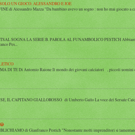
 SOLO UN GIOCO. ALESSANDRO E JOE
di Alessandro Mazza "Da bambino avevo un sogno : non ho mai giocato a calcio 
SAL SOGNA LA SERIE B. PAROLA AL FUNAMBOLICO PESTICH Abbiamo inco
anco Pes...
LETICO
 TE Di Antomio Raione Il mondo dei giovani calciatori , piccoli uomini e
 IL CAPITANO GIALLOROSSO di Umberto Gallo La voce del Sersale Calcio, il
😂
HIAMO di Gianfranco Pestich "Nonostante molti imprenditori si lamentano 