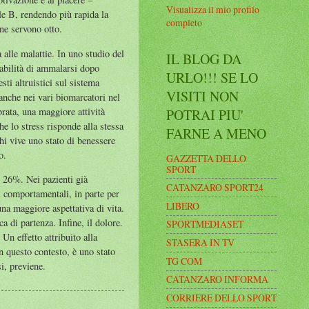
Visualizza il mio profilo
ule B, rendendo più rapida la
completo
 ne servono otto.
 alle malattie. In uno studio del
IL BLOG DA
abilità di ammalarsi dopo
URLO!!! SE LO
sti altruistici sul sistema
VISITI NON
anche nei vari biomarcatori nel
rata, una maggiore attività
POTRAI PIU'
he lo stress risponde alla stessa
FARNE A MENO
 Chi vive uno stato di benessere
o.
GAZZETTA DELLO
SPORT
al 26%. Nei pazienti già
CATANZARO SPORT24
i comportamentali, in parte per
LIBERO
una maggiore aspettativa di vita.
 di partenza. Infine, il dolore.
SPORTMEDIASET
Un effetto attribuito alla
STASERA IN TV
in questo contesto, è uno stato
TG COM
si, previene.
CATANZARO INFORMA
CORRIERE DELLO SPORT