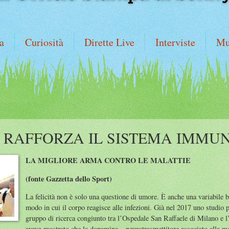
a
Curiosità
Dirette Live
Interviste
Mu
À RAFFORZA IL SISTEMA IMMU
LA MIGLIORE ARMA CONTRO LE MALATTIE
(fonte Gazzetta dello Sport)
La felicità non è solo una questione di umore. È anche una variabile b
modo in cui il corpo reagisce alle infezioni. Già nel 2017 uno studio 
gruppo di ricerca congiunto tra l’Ospedale San Raffaele di Milano e l
aveva mostrato che la dopamina – neurotrasmettitore associato alla mo