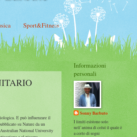
sica
Sport&Fitness
Informazioni
personali
NITARIO
Sonny Barbuto
iologica. E può influenzare il
I limiti esistono solo
pubblicato su Nature da un
nell’anima di colui il quale è
’Australian National University
a corto di sogni
tivazione e al piacere –