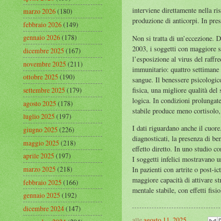
interviene direttamente nella ri
marzo 2026
(180)
produzione di anticorpi. In pres
febbraio 2026
(149)
gennaio 2026
(178)
Non si tratta di un’eccezione. D
2003, i soggetti con maggiore s
dicembre 2025
(167)
l’esposizione al virus del raffr
novembre 2025
(211)
immunitario: quattro settimane 
ottobre 2025
(190)
sangue. Il benessere psicologic
fisica, una migliore qualità del
settembre 2025
(179)
logica. In condizioni prolungate 
agosto 2025
(178)
stabile produce meno cortisolo, 
luglio 2025
(197)
I dati riguardano anche il cuore
giugno 2025
(226)
diagnosticati, la presenza di be
maggio 2025
(218)
effetto diretto. In uno studio c
aprile 2025
(197)
I soggetti infelici mostravano u
marzo 2025
(218)
In pazienti con artrite o post-ic
maggiore capacità di attivare str
febbraio 2025
(166)
mentale stabile, con effetti fisi
gennaio 2025
(192)
dicembre 2024
(147)
alle
agosto 11, 2025