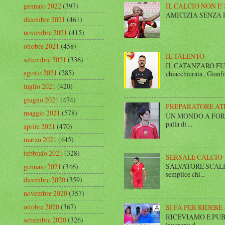
IL CALCIO NON E'
gennaio 2022
(397)
AMICIZIA SENZA FINE 
dicembre 2021
(461)
novembre 2021
(415)
ottobre 2021
(458)
IL TALENTO
settembre 2021
(336)
IL CATANZARO FUT
agosto 2021
(285)
chiacchierata , Gianfr
luglio 2021
(420)
giugno 2021
(474)
PREPARATORE AT
maggio 2021
(578)
UN MONDO A FORMA DI
palla di ...
aprile 2021
(470)
marzo 2021
(445)
febbraio 2021
(328)
SERSALE CALCIO
SALVATORE SCALISE,
gennaio 2021
(346)
semplice chi...
dicembre 2020
(359)
novembre 2020
(357)
ottobre 2020
(367)
SI FA PER RIDERE 
RICEVIAMO E PUBBLIC
settembre 2020
(326)
lavorano d...