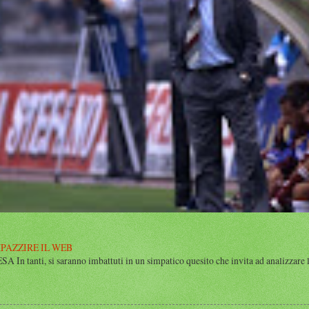
MPAZZIRE IL WEB
n tanti, si saranno imbattuti in un simpatico quesito che invita ad analizzare l’