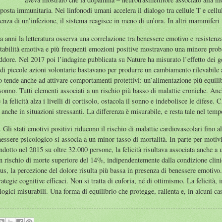
sposta immunitaria. Nei linfonodi umani accelera il dialogo tra cellule T e cell
enza di un’infezione, il sistema reagisce in meno di un’ora. In altri mammiferi
a anni la letteratura osserva una correlazione tra benessere emotivo e resistenza
tabilità emotiva e più frequenti emozioni positive mostravano una minore prob
eddore. Nel 2017 poi l’indagine pubblicata su Nature ha misurato l’effetto dei ge
di piccole azioni volontarie bastavano per produrre un cambiamento rilevabile 
o tende anche ad attivare comportamenti protettivi: un’alimentazione più equilib
 sonno. Tutti elementi associati a un rischio più basso di malattie croniche. Anc
la felicità alza i livelli di cortisolo, ostacola il sonno e indebolisce le difese.
anche in situazioni stressanti. La differenza è misurabile, e resta tale nel temp
. Gli stati emotivi positivi riducono il rischio di malattie cardiovascolari fino 
nessere psicologico si associa a un minor tasso di mortalità. In parte per motiv
ondotto nel 2015 su oltre 32.000 persone, la felicità risultava associata anche a 
n rischio di morte superiore del 14%, indipendentemente dalla condizione clinica
tus, la percezione del dolore risulta più bassa in presenza di benessere emotivo. 
ategie cognitive efficaci. Non si tratta di euforia, né di ottimismo. La felicità, 
ologici misurabili. Una forma di equilibrio che protegge, rallenta e, in alcuni ca