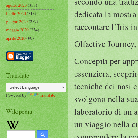
secondo una tradizi
agosto 2020
(333)
dedicata la mostra 
luglio 2020
(318)
giugno 2020
(287)
raccontare l’Iris i
maggio 2020
(254)
aprile 2020
(90)
Olfactive Journey,
Concepiti per appr
essenziera, scoprir
Translate
tecniche dei nasi c
Powered by
Translate
svolgono nella sua
laboratorio di un 
Wikipedia
un viaggio nella cu
comprendere la com