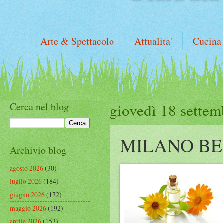
Arte & Spettacolo
Attualita'
Cucina
Cerca nel blog
giovedì 18 sette
MILANO B
Archivio blog
agosto 2026
(30)
luglio 2026
(184)
giugno 2026
(172)
maggio 2026
(192)
aprile 2026
(153)