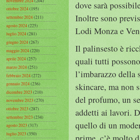
novembre 2024
(204)
dove sarà possibil
ottobre 2024
(195)
Inoltre sono previ
settembre 2024
(211)
agosto 2024
(225)
Lodi Monza e Ven
luglio 2024
(281)
giugno 2024
(267)
Il palinsesto è ric
maggio 2024
(220)
quali tutti possono
aprile 2024
(257)
marzo 2024
(251)
l’imbarazzo della s
febbraio 2024
(272)
gennaio 2024
(236)
skincare, ma non so
dicembre 2023
(210)
del profumo, un se
novembre 2023
(270)
ottobre 2023
(287)
addetti ai lavori. 
settembre 2023
(234)
quello di un moder
agosto 2023
(317)
luglio 2023
(350)
prime, c’è molto d