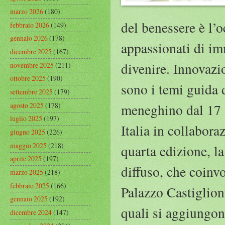
marzo 2026
(180)
del benessere è l’o
febbraio 2026
(149)
gennaio 2026
(178)
appassionati di i
dicembre 2025
(167)
divenire. Innovazi
novembre 2025
(211)
ottobre 2025
(190)
sono i temi guida
settembre 2025
(179)
agosto 2025
(178)
meneghino dal 17 a
luglio 2025
(197)
Italia in collabor
giugno 2025
(226)
maggio 2025
(218)
quarta edizione, 
aprile 2025
(197)
diffuso, che coinvo
marzo 2025
(218)
febbraio 2025
(166)
Palazzo Castiglion
gennaio 2025
(192)
quali si aggiungon
dicembre 2024
(147)