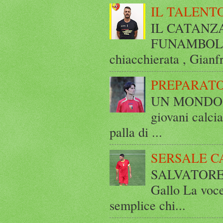
IL TALENT
IL CATANZ
FUNAMBOLICO
chiacchierata , Gianf
PREPARATO
UN MONDO A 
giovani calci
palla di ...
SERSALE C
SALVATORE 
Gallo La voce
semplice chi...