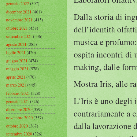
gennaio 2022
(397)
dicembre 2021
(461)
Dalla storia di in
novembre 2021
(415)
dell’identità olfatt
ottobre 2021
(458)
settembre 2021
(336)
musica e profumo: 
agosto 2021
(285)
ospita incontri di
luglio 2021
(420)
giugno 2021
(474)
making, dalle form
maggio 2021
(578)
aprile 2021
(470)
Mostra Iris, alle r
marzo 2021
(445)
febbraio 2021
(328)
L’Iris è uno degli 
gennaio 2021
(346)
dicembre 2020
(359)
contrariamente a ci
novembre 2020
(357)
dalla lavorazione 
ottobre 2020
(367)
settembre 2020
(326)