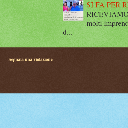
SI FA PER 
RICEVIAMO E
molti imprend
d...
Segnala una violazione