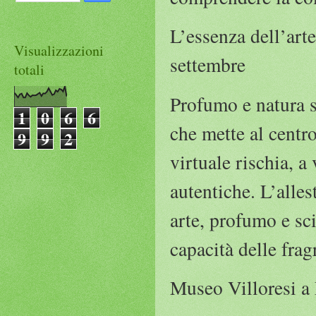
L’essenza dell’art
Visualizzazioni
settembre
totali
Profumo e natura s
1
0
6
6
che mette al centr
9
9
2
virtuale rischia, a
autentiche. L’alles
arte, profumo e sci
capacità delle frag
Museo Villoresi a 