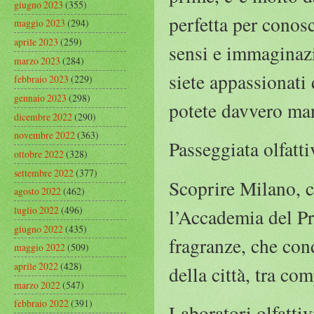
giugno 2023
(355)
perfetta per conos
maggio 2023
(294)
aprile 2023
(259)
sensi e immaginazi
marzo 2023
(284)
siete appassionati
febbraio 2023
(229)
gennaio 2023
(298)
potete davvero ma
dicembre 2022
(290)
novembre 2022
(363)
Passeggiata olfatti
ottobre 2022
(328)
settembre 2022
(377)
Scoprire Milano, c
agosto 2022
(462)
luglio 2022
(496)
l’Accademia del Pr
giugno 2022
(435)
fragranze, che cond
maggio 2022
(509)
aprile 2022
(428)
della città, tra c
marzo 2022
(547)
febbraio 2022
(391)
Laboratori olfattiv