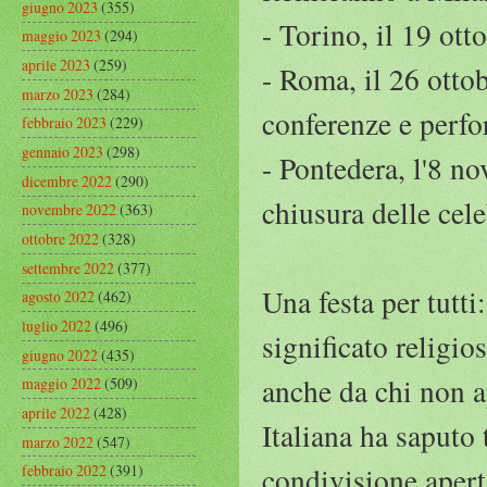
giugno 2023
(355)
- Torino, il 19 ott
maggio 2023
(294)
aprile 2023
(259)
- Roma, il 26 otto
marzo 2023
(284)
conferenze e perfo
febbraio 2023
(229)
gennaio 2023
(298)
- Pontedera, l'8 n
dicembre 2022
(290)
chiusura delle cele
novembre 2022
(363)
ottobre 2022
(328)
settembre 2022
(377)
Una festa per tutti:
agosto 2022
(462)
luglio 2022
(496)
significato religi
giugno 2022
(435)
anche da chi non a
maggio 2022
(509)
aprile 2022
(428)
Italiana ha saputo
marzo 2022
(547)
febbraio 2022
(391)
condivisione apert