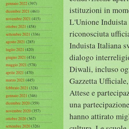
gennaio 2022
(397)
istituzioni in mom
dicembre 2021
(461)
novembre 2021
(415)
L'Unione Induista 
ottobre 2021
(458)
riconosciuta uffici
settembre 2021
(336)
agosto 2021
(285)
Induista Italiana 
luglio 2021
(420)
dialogo interreligio
giugno 2021
(474)
maggio 2021
(578)
Diwali, incluso ogn
aprile 2021
(470)
Gazzetta Ufficiale,
marzo 2021
(445)
febbraio 2021
(328)
Attese e partecipa
gennaio 2021
(346)
una partecipazione 
dicembre 2020
(359)
novembre 2020
(357)
hanno attirato migl
ottobre 2020
(367)
cultura. Le scuole
settembre 2020
(326)