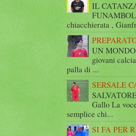
IL CATANZ
FUNAMBOLICO
chiacchierata , Gianf
PREPARATO
UN MONDO A 
giovani calci
palla di ...
SERSALE C
SALVATORE 
Gallo La voce
semplice chi...
SI FA PER 