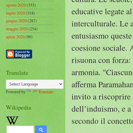
agosto 2020
(333)
educative legate a
luglio 2020
(318)
giugno 2020
(287)
interculturale. Le
maggio 2020
(254)
entusiasmo queste 
aprile 2020
(90)
coesione sociale. 
risuona con forza:
armonia. "Ciascuno
Translate
afferma Paramaham
Powered by
Translate
invito a riscoprire
dell’induismo, e a
Wikipedia
secondo il concet