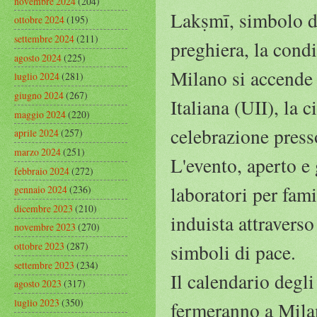
novembre 2024
(204)
Lakṣmī, simbolo di
ottobre 2024
(195)
settembre 2024
(211)
preghiera, la condi
agosto 2024
(225)
Milano si accende i
luglio 2024
(281)
giugno 2024
(267)
Italiana (UII), la 
maggio 2024
(220)
celebrazione press
aprile 2024
(257)
marzo 2024
(251)
L'evento, aperto e
febbraio 2024
(272)
laboratori per fami
gennaio 2024
(236)
dicembre 2023
(210)
induista attraverso
novembre 2023
(270)
ottobre 2023
(287)
simboli di pace.
settembre 2023
(234)
Il calendario degli
agosto 2023
(317)
luglio 2023
(350)
fermeranno a Mila