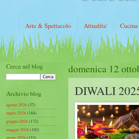
Arte & Spettacolo
Attualita'
Cucina
Cerca nel blog
domenica 12 otto
DIWALI 202
Archivio blog
agosto 2026
(37)
luglio 2026
(184)
giugno 2026
(172)
maggio 2026
(192)
aprile 2026
(153)