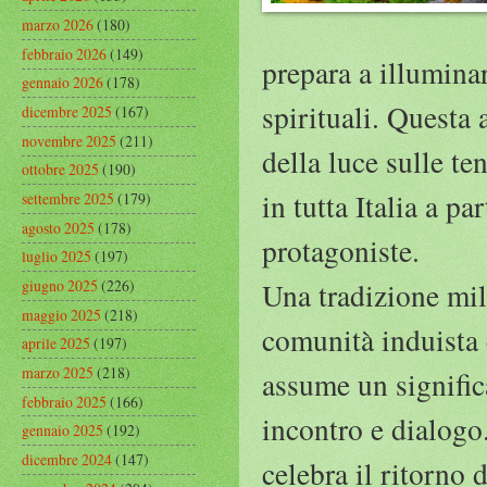
marzo 2026
(180)
febbraio 2026
(149)
prepara a illuminar
gennaio 2026
(178)
spirituali. Questa 
dicembre 2025
(167)
novembre 2025
(211)
della luce sulle te
ottobre 2025
(190)
in tutta Italia a pa
settembre 2025
(179)
agosto 2025
(178)
protagoniste.
luglio 2025
(197)
giugno 2025
(226)
Una tradizione mil
maggio 2025
(218)
comunità induista 
aprile 2025
(197)
marzo 2025
(218)
assume un signifi
febbraio 2025
(166)
incontro e dialogo
gennaio 2025
(192)
dicembre 2024
(147)
celebra il ritorno